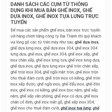
DANH SÁCH CÁC CỤM TỪ THÔNG
DỤNG KHI MUA BÀN GHẾ INOX, GHẾ
DỰA INOX, GHẾ INOX TỰA LƯNG TRỰC
TUYẾN
Để mua các sản phẩm ghế inox, bàn inox trực tuyến
với hàng chính hãng công ty Đại Thành thì quý khách
vui lòng gõ các từ trên máy như sau:
ghế dựa inox
,
ghế dựa lưng inox, ghế dựa inox 304, ghế inox 304
lưng dựa, ghế inox, ghế inox 304, ghế inox xếp, ghế
inox chân xếp, ghế inox lưng tựa, ghế inox lưng dựa,
ghế dựa inox, ghế dựa lưng inox ghế tròn chân xếp,
ghế tròn inox 304, ghế ngồi mặt tròn, ghế inox tròn
cho thuê đám cưới, ghế tròn inox có kiềng, ghế tròn
inox xếp được, ghế ngồi inox, ghế đẩu inox, ghế đôn
inox, ghế inox có kiềng, ghế inox bọc nệm, ghế xếp
nệm, ghế xếp văn phòng, ghế inox có dựa, ghế inox
chân cố định, ghế inox mặt gỗ, ghế xếp inox 304,
ghế inox cho thuê đám cưới,
ghế inox tựa lưng
,
ghế