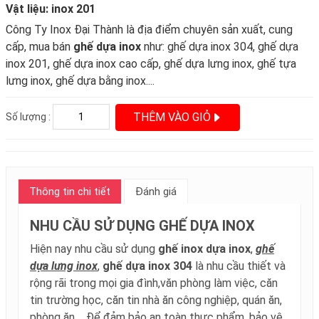
Vật liệu: inox 201
Công Ty Inox Đại Thành là địa điểm chuyên sản xuất, cung
cấp, mua bán
ghế dựa inox
như: ghế dựa inox 304, ghế dựa
inox 201, ghế dựa inox cao cấp, ghế dựa lưng inox, ghế tựa
lưng inox, ghế dựa bằng inox....
THÊM VÀO GIỎ
Số lượng :
Thông tin chi tiết
Đánh giá
NHU CẦU SỬ DỤNG GHẾ DỰA INOX
Hiện nay nhu cầu sử dụng
ghế inox dựa inox
,
ghế
dựa lưng inox
,
ghế dựa inox 304
là nhu cầu thiết và
rộng rãi trong mọi gia đình,văn phòng làm việc, căn
tin trường học, căn tin nhà ăn công nghiệp, quán ăn,
phòng ăn.... Để đảm bảo an toàn thực phẩm, bảo vệ