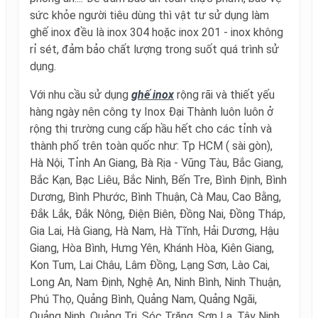
sức khỏe người tiêu dùng thì vật tư sử dụng làm
ghế inox đều là inox 304 hoặc inox 201 - inox không
rỉ sét, đảm bảo chất lượng trong suốt quá trình sử
dụng.
Với nhu cầu sử dụng
ghế inox
rộng rãi và thiết yếu
hàng ngày nên công ty Inox Đại Thành luôn luôn ở
rộng thị trường cung cấp hầu hết cho các tỉnh và
thành phố trên toàn quốc như: Tp HCM ( sài gòn),
Hà Nội,
Tỉnh An Giang, Bà Rịa - Vũng Tàu, Bắc Giang,
Bắc Kạn, Bạc Liêu, Bắc Ninh, Bến Tre, Bình Định, Bình
Dương, Bình Phước, Bình Thuận, Cà Mau, Cao Bằng,
Đắk Lắk, Đắk Nông, Điện Biên, Đồng Nai, Đồng Tháp,
Gia Lai, Hà Giang, Hà Nam, Hà Tĩnh, Hải Dương, Hậu
Giang, Hòa Bình, Hưng Yên, Khánh Hòa, Kiên Giang,
Kon Tum, Lai Châu, Lâm Đồng, Lạng Sơn, Lào Cai,
Long An, Nam Định, Nghệ An, Ninh Bình, Ninh Thuận,
Phú Thọ, Quảng Bình, Quảng Nam, Quảng Ngãi,
Quảng Ninh, Quảng Trị, Sóc Trăng, Sơn La, Tây Ninh,