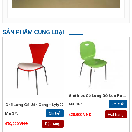
SẢN PHẨM CÙNG LOẠI
Ghế Inox Có Lưng Gỗ Sơn Pu - Lyly30
Mã SP:
Chi tiết
Ghế Lưng Gỗ Uốn Cong - Lyly09
Mã SP:
Chi tiết
420,000 VNĐ
Đặt hàng
470,000 VNĐ
Đặt hàng