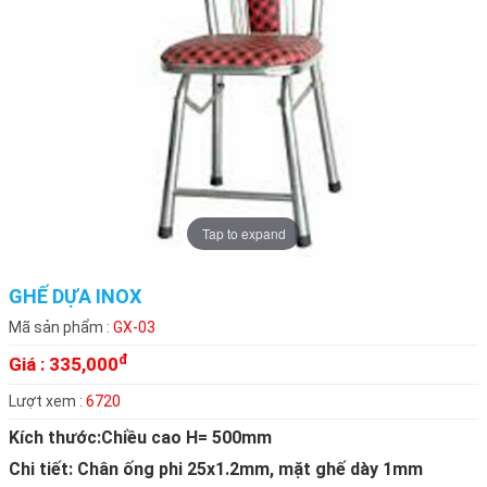
Tap to expand
GHẾ DỰA INOX
Mã sản phẩm :
GX-03
đ
Giá :
335,000
Lượt xem :
6720
Kích thước:Chiều cao H= 500mm
Chi tiết: Chân ống phi 25x1.2mm, mặt ghế dày 1mm