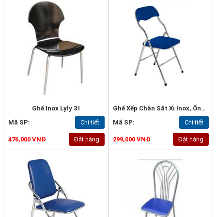
Ghế Inox Lyly 31
Ghế Xếp Chân Sắt Xi Inox, Ống Phi 22*1mm -G42c
Mã SP:
Chi tiết
Mã SP:
Chi tiết
476,000 VNĐ
Đặt hàng
299,000 VNĐ
Đặt hàng