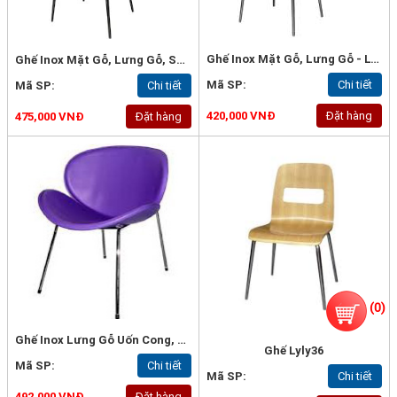
Ghế Inox Mặt Gỗ, Lưng Gỗ - Lyly07D
Ghế Inox Mặt Gỗ, Lưng Gỗ, Sơn PU- Lyly07B
Mã SP:
Chi tiết
Mã SP:
Chi tiết
420,000 VNĐ
Đặt hàng
475,000 VNĐ
Đặt hàng
(
0
)
Ghế Inox Lưng Gỗ Uốn Cong, Sơn PU - Lyly 13
Ghế Lyly36
Mã SP:
Chi tiết
Mã SP:
Chi tiết
492,000 VNĐ
Đặt hàng