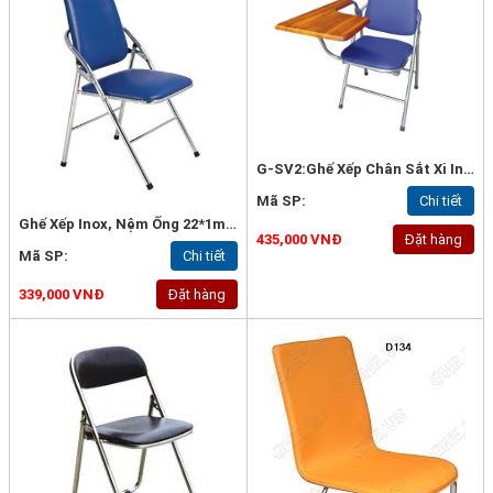
G-SV2:Ghế Xếp Chân Sắt Xi Inox Bọc Nệm, Có Bàn Viết
Mã SP:
Chi tiết
Ghế Xếp Inox, Nệm Ống 22*1mm, Loại Tốt - G57
435,000 VNĐ
Đặt hàng
Mã SP:
Chi tiết
339,000 VNĐ
Đặt hàng