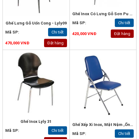
Ghế Inox Có Lưng Gỗ Sơn Pu - Lyly30
Mã SP:
Chi tiết
Ghế Lưng Gỗ Uốn Cong - Lyly09
Mã SP:
Chi tiết
420,000 VNĐ
Đặt hàng
470,000 VNĐ
Đặt hàng
Ghế Inox Lyly 31
Ghế Xếp Xi Inox, Mặt Nệm ,ống 22*1mm, Loại Tốt - G57a
Mã SP:
Chi tiết
Mã SP:
Chi tiết