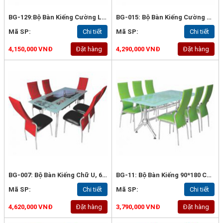
BG-129:Bộ Bàn Kiếng Cường Lực 2 Tầng 80*160 Cm Chân Vuông, 6 Ghế Bis Phi 32 Dày 1 Li 2
BG-015: Bộ Bàn Kiếng Cường Lực 2 Tầng 80*160 Chân Vuông, 6 Ghế Thái Dương
Mã SP:
Chi tiết
Mã SP:
Chi tiết
4,150,000 VNĐ
Đặt hàng
4,290,000 VNĐ
Đặt hàng
BG-007: Bộ Bàn Kiếng Chữ U, 6 Ghế Thái Dương Inox Phối Màu
BG-11: Bộ Bàn Kiếng 90*180 Cm Nhập Chân Phi Thuyền, 6 Ghế Thái Dương
Mã SP:
Chi tiết
Mã SP:
Chi tiết
4,620,000 VNĐ
Đặt hàng
3,790,000 VNĐ
Đặt hàng