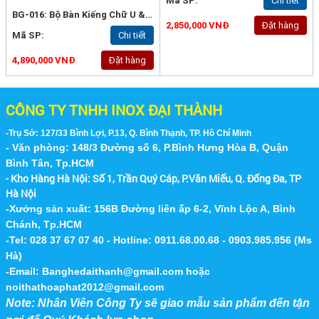
Mã SP:
Chi tiết
BG-016: Bộ Bàn Kiếng Chữ U & Ghế Nai
2,850,000 VNĐ
Đặt hàng
Mã SP:
Chi tiết
4,890,000 VNĐ
Đặt hàng
CÔNG TY TNHH INOX ĐẠI THÀNH
-Trụ Sở: 127/33 Bình Lợi, P.13, Q. Bình Thạnh, TP. Hồ Chí Minh
- Văn phòng: 148/3 Đường số 6, P.Bình Hưng Hòa B, Quận
Bình Tân, Tp.HCM
- Kho Hàng Hà Nội:
Số 1, Trần Quý Cáp, P.Văn Miếu, Q. Đống Đa, TP
Hà Nội
-Xưởng sản xuất: 156B Đường liên ấp 6-2, Vĩnh Lộc A, Bình
Chánh, Tp.HCM
-Tel: 028 37 67 07 40 - Hotline: 0911.68.00.68 - 0903.985.956 (Ms
Hà)
-Email:
Banghedaithanh@gmail.com
hoặc
noithathoaphat2012@gmail.com
Note: Nhân Viên Công Ty sẽ giao mẫu sản phẩm đến tận