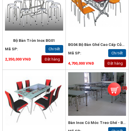
Bộ Bàn Tròn Inox BG01
BG04:Bộ Bàn Ghế Cao Cấp Của Hòa Phát
Mã SP:
Chi tiết
Mã SP:
Chi tiết
2,350,000 VNĐ
Đặt hàng
4,700,000 VNĐ
Đặt hàng
(
0
)
Bàn Inox Có Móc Treo Ghế - BG10