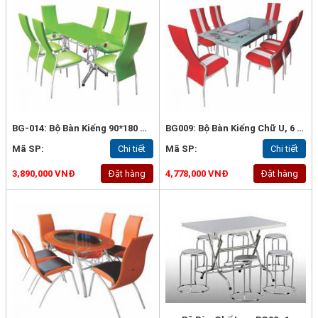
BG-014: Bộ Bàn Kiếng 90*180 Nhập Chân Phi Thuyền Đá, 6 Ghế Thái Dương
BG009: Bộ Bàn Kiếng Chữ U, 6 Ghế Thái Dương Inox Phối Màu
Mã SP:
Chi tiết
Mã SP:
Chi tiết
3,890,000 VNĐ
Đặt hàng
4,778,000 VNĐ
Đặt hàng