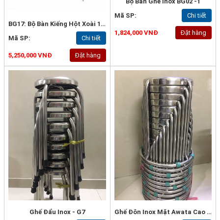
Bộ Bàn Ghế Inox BG02 -1
Mã SP:
Chi tiết
BG17: Bộ Bàn Kiếng Hột Xoài 1600 Mm & 6 Ghế Lưng Gù
1,824,000 VNĐ
Đặt hàng
Mã SP:
Chi tiết
5,250,000 VNĐ
Đặt hàng
Ghế Đẩu Inox - G7
Ghế Đôn Inox Mặt Awata Cao Cấp