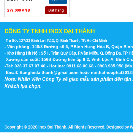
279,000 VNĐ
Đặt hàng
CÔNG TY TNHH INOX ĐẠI THÀNH
-Trụ Sở: 127/33 Bình Lợi, P.13, Q. Bình Thạnh, TP. Hồ Chí Minh
- Văn phòng: 148/3 Đường số 6, P.Bình Hưng Hòa B, Quận Bìn
- Kho Hàng Hà Nội:
Số 1, Trần Quý Cáp, P.Văn Miếu, Q. Đống Đa, TP H
-Xưởng sản xuất: 156B Đường liên ấp 6-2, Vĩnh Lộc A, Bình C
-Tel: 028 37 67 07 40 - Hotline: 0911.68.00.68 - 0903.985.956 (Ms
-Email:
Banghedaithanh@gmail.com
hoặc
noithathoaphat201
Note: Nhân Viên Công Ty sẽ giao mẫu sản phẩm đến tận 
Khách lựa chọn.
Copyright © 2020 Inox Đại Thành. All Rights Reserved. Designed by