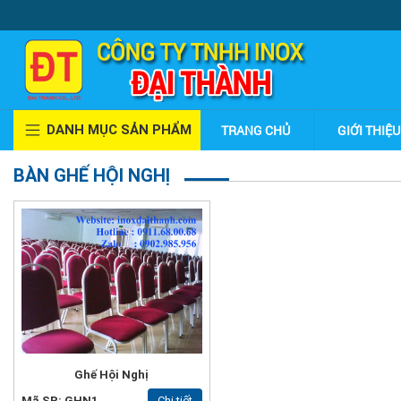
DANH MỤC SẢN PHẨM
TRANG CHỦ
GIỚI THIỆU
BÀN GHẾ HỘI NGHỊ
Ghế Hội Nghị
Mã SP: GHN1
Chi tiết