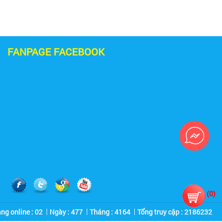
FANPAGE FACEBOOK
(
0
)
ng online : 02
Ngày : 477
Tháng : 4164
Tổng truy cập :
2
1
8
6
2
3
2