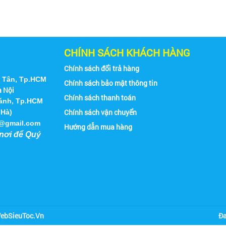
CHÍNH SÁCH KHÁCH HÀNG
Chính sách đổi trả hàng
h Tân, Tp.HCM
Chính sách bảo mật thông tin
à Nội
Chính sách thanh toán
hánh, Tp.HCM
Chính sách vận chuyển
 Hà)
2@gmail.com
Hướng dẫn mua hàng
nơi để Quý
 WebSieuToc.Vn
Đa