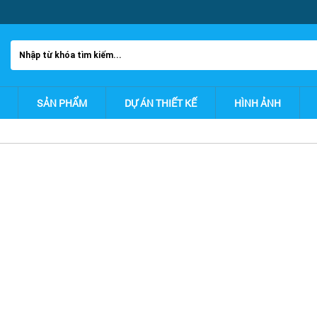
SẢN PHẨM
DỰ ÁN THIẾT KẾ
HÌNH ẢNH