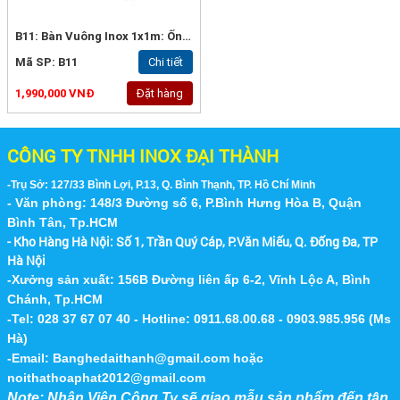
B11: Bàn Vuông Inox 1x1m: Ống D32x0.9mm, Mặt 0.9mm.
Mã SP: B11
Chi tiết
1,990,000 VNĐ
Đặt hàng
CÔNG TY TNHH INOX ĐẠI THÀNH
-Trụ Sở: 127/33 Bình Lợi, P.13, Q. Bình Thạnh, TP. Hồ Chí Minh
- Văn phòng: 148/3 Đường số 6, P.Bình Hưng Hòa B, Quận
Bình Tân, Tp.HCM
- Kho Hàng Hà Nội:
Số 1, Trần Quý Cáp, P.Văn Miếu, Q. Đống Đa, TP
Hà Nội
-Xưởng sản xuất: 156B Đường liên ấp 6-2, Vĩnh Lộc A, Bình
Chánh, Tp.HCM
-Tel: 028 37 67 07 40 - Hotline: 0911.68.00.68 - 0903.985.956 (Ms
Hà)
-Email:
Banghedaithanh@gmail.com
hoặc
noithathoaphat2012@gmail.com
Note: Nhân Viên Công Ty sẽ giao mẫu sản phẩm đến tận