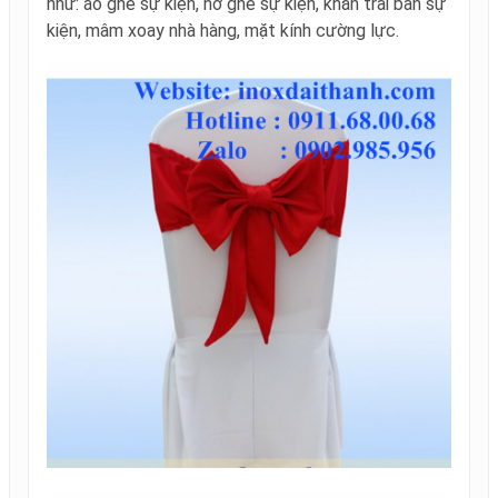
như: áo ghế sự kiện, nơ ghế sự kiện, khăn trải bàn sự
kiện, mâm xoay nhà hàng, mặt kính cường lực.