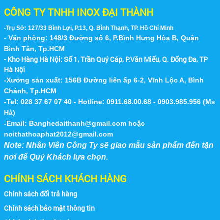
CÔNG TY TNHH INOX ĐẠI THÀNH
-Trụ Sở: 127/33 Bình Lợi, P.13, Q. Bình Thạnh, TP. Hồ Chí Minh
- Văn phòng: 148/3 Đường số 6, P.Bình Hưng Hòa B, Quận
Bình Tân, Tp.HCM
- Kho Hàng Hà Nội:
Số 1, Trần Quý Cáp, P.Văn Miếu, Q. Đống Đa, TP
Hà Nội
-Xưởng sản xuất: 156B Đường liên ấp 6-2, Vĩnh Lộc A, Bình
Chánh, Tp.HCM
-Tel: 028 37 67 07 40 - Hotline: 0911.68.00.68 - 0903.985.956 (Ms
Hà)
-Email:
Banghedaithanh@gmail.com
hoặc
noithathoaphat2012@gmail.com
Note: Nhân Viên Công Ty sẽ giao mẫu sản phẩm đến tận
nơi để Quý Khách lựa chọn.
CHÍNH SÁCH KHÁCH HÀNG
Chính sách đổi trả hàng
Chính sách bảo mật thông tin