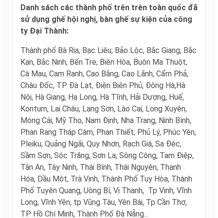
Danh sách các thành phố trên trên toàn quốc đã
sử dụng ghế hội nghị, bàn ghế sự kiện của công
ty Đại Thành:
Thành phố Bà Rịa, Bạc Liêu, Bảo Lộc, Bắc Giang, Bắc
Kạn, Bắc Ninh, Bến Tre, Biên Hòa, Buôn Ma Thuột,
Cà Mau, Cam Ranh, Cao Bằng, Cao Lãnh, Cẩm Phả,
Châu Đốc, TP Đà Lạt, Điện Biên Phủ, Đông Hà,Hà
Nội, Hà Giang, Hạ Long, Hà Tĩnh, Hải Dương, Huế,
Kontum, Lai Châu, Lạng Sơn, Lào Cai, Long Xuyên,
Móng Cái, Mỹ Tho, Nam Định, Nha Trang, Ninh Bình,
Phan Rang Tháp Càm, Phan Thiết, Phủ Lý, Phúc Yên,
Pleiku, Quảng Ngãi, Quy Nhơn, Rạch Giá, Sa Đéc,
Sầm Sơn, Sóc Trăng, Sơn La, Sông Công, Tam Điệp,
Tân An, Tây Ninh, Thái Bình, Thái Nguyên, Thanh
Hóa, Dầu Một, Trà Vinh, Thành Phố Tuy Hòa, Thành
Phố Tuyên Quang, Uông Bí, Vị Thanh, Tp Vinh, Vĩnh
Long, Vĩnh Yên, tp Vũng Tàu, Yên Bái, Tp Cần Thơ,
TP Hồ Chí Minh, Thành Phố Đà Nẵng...