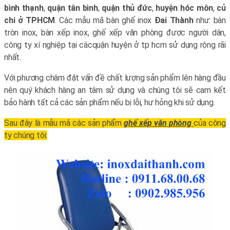
bình thạnh
,
quận tân bình
,
quận thủ đức
,
huyện hóc môn
,
củ
chi
ở TPHCM
. Các mẫu mã bàn ghế inox
Đai Thành
như: bàn
tròn inox, bàn xếp inox, ghế xếp văn phòng được người dân,
công ty xí nghiệp tại cácquận huyện ở tp hcm sử dụng rộng rãi
nhất.
Với phương châm đặt vấn đề chất lượng sản phẩm lên hàng đầu
nên quý khách hàng an tâm sử dụng và chúng tôi sẽ cam kết
bảo hành tất cả các sản phẩm nếu bị lỗi, hư hỏng khi sử dụng.
Sau đây là mẫu mã các sản phẩm
ghế xếp văn phòng
của công
ty chúng tôi: