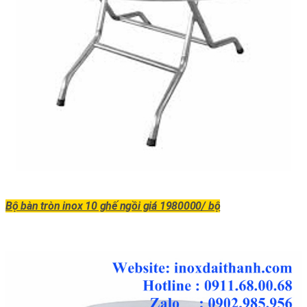
Bộ bàn tròn inox 10 ghế ngồi giá 1980000/ bộ