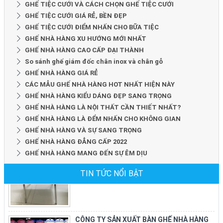
GHẾ TIỆC CƯỚI VÀ CÁCH CHỌN GHẾ TIỆC CƯỚI
GHẾ TIỆC CƯỚI GIÁ RẺ, BỀN ĐẸP
GHẾ TIỆC CƯỚI ĐIỂM NHẤN CHO BỮA TIỆC
GHẾ NHÀ HÀNG XU HƯỚNG MỚI NHẤT
GHẾ NHÀ HÀNG CAO CẤP ĐẠI THÀNH
So sánh ghế giám đốc chân inox và chân gỗ
GHẾ NHÀ HÀNG GIÁ RẺ
CÁC MẪU GHẾ NHÀ HÀNG HOT NHẤT HIỆN NÀY
GHẾ NHÀ HÀNG KIỂU DÁNG ĐẸP SANG TRỌNG
GHẾ NHÀ HÀNG LÀ NỘI THẤT CẦN THIẾT NHẤT?
CÔNG TY SẢN XUẤT GHẾ NHÀ HÀNG
GHẾ NHÀ HÀNG LÀ ĐỂM NHẤN CHO KHÔNG GIAN
Công Ty Đại Thành chuyên sản xuất ghế nhà
GHẾ NHÀ HÀNG VÀ SỰ SANG TRỌNG
hàng tiệc cưới tại tphcm và toàn quốc. Nhằm
GHẾ NHÀ HÀNG ĐẲNG CẤP 2022
đáp ứng nhu cầu sử...
GHẾ NHÀ HÀNG MANG ĐẾN SỰ ÊM DỊU
TIN TỨC NỔI BẬT
CÔNG TY SẢN XUẤT BÀN GHẾ NHÀ HÀNG
CHO NHÀ HÀNG TIỆC CƯỚI