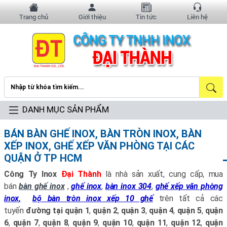
Trang chủ
Giới thiệu
Tin tức
Liên hệ
DANH MỤC SẢN PHẨM
BÁN BÀN GHẾ INOX, BÀN TRÒN INOX, BÀN
XẾP INOX, GHẾ XẾP VĂN PHÒNG TẠI CÁC
QUẬN Ở TP HCM
Công Ty Inox
Đại Thành
là nhà sản xuất, cung cấp, mua
bán
bàn ghế inox
,
ghế inox
,
bàn inox 304
,
ghế xếp văn phòng
inox,
bộ bàn tròn inox xếp 10 ghế
trên tất cả các
tuyến
đường tại
quận 1
,
quận 2
,
quận 3
,
quận 4
,
quận 5
,
quận
6
,
quận 7
,
quận 8
,
quận 9
,
quận 10
,
quận 11
,
quận 12
,
quận