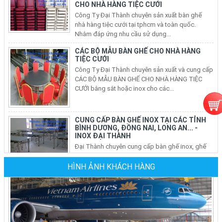
Công Ty Đại Thành chuyên sản xuất bàn ghế
nhà hàng tiệc cưới tại tphcm và toàn quốc.
Nhằm đáp ứng nhu cầu sử dụng...
CÁC BỘ MẪU BÀN GHẾ CHO NHÀ HÀNG
TIỆC CƯỚI
Công Ty Đại Thành chuyên sản xuất và cung cấp
CÁC BỘ MẪU BÀN GHẾ CHO NHÀ HÀNG TIỆC
CƯỚI bằng sắt hoặc inox cho các...
CUNG CẤP BÀN GHẾ INOX TẠI CÁC TỈNH
BÌNH DƯƠNG, ĐỒNG NAI, LONG AN... -
INOX ĐẠI THÀNH
Đại Thành chuyên cung cấp bàn ghế inox, ghế
xếp inox, bàn xếp inox, bàn tròn inox tại các tỉnh
và thành phố trên...
HÌNH ẢNH KHÁCH HÀNG
BÁN BÀN GHẾ INOX, BÀN TRÒN INOX, BÀN
XẾP INOX, GHẾ XẾP VĂN PHÒNG TẠI CÁC
QUẬN Ở TP HCM
Nhu Cầu sử dụng bàn ghế inox, bộ bàn tròn inox
304 cho phòng ăn gia đình, ghế xếp văn phòng
tại các quận ở tphcm ngày...