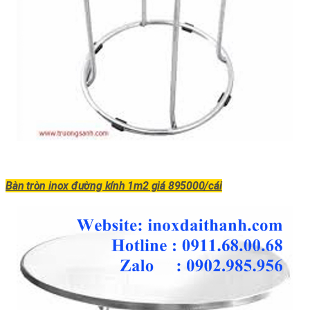
Bàn tròn inox đường kính 1m2 giá 895000/cái