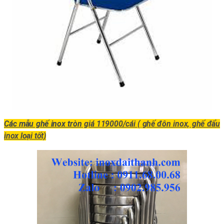
Các mẫu ghế inox tròn
giá 119000/cái ( ghế đôn inox, ghế đẩu
inox loại tốt)