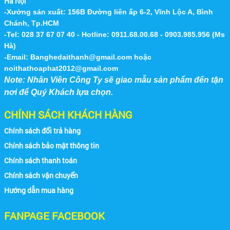
Hà Nội
-Xưởng sản xuất: 156B Đường liên ấp 6-2, Vĩnh Lộc A, Bình
BÁN BÀN GHẾ INOX 304, GHẾ INOX, BÀN
INOX TẠI CÁC QUẬN HUYỆN TẠI TP HCM
Chánh, Tp.HCM
Nội Thất Inox Đại Thành chuyên sản xuất và
-Tel: 028 37 67 07 40 - Hotline: 0911.68.00.68 - 0903.985.956 (Ms
cung cấp các loại bàn ghế inox, bàn inox 304,
Hà)
ghế inox xếp, bàn tròn inox xếp...
-Email:
Banghedaithanh@gmail.com
hoặc
noithathoaphat2012@gmail.com
Note: Nhân Viên Công Ty sẽ giao mẫu sản phẩm đến tận
Căn Tin Công Ty Mercedes Benz VN
nơi để Quý Khách lựa chọn.
CHÍNH SÁCH KHÁCH HÀNG
Chính sách đổi trả hàng
Chính sách bảo mật thông tin
Chính sách thanh toán
Chính sách vận chuyển
Hình Ảnh 3
Hướng dẫn mua hàng
FANPAGE FACEBOOK