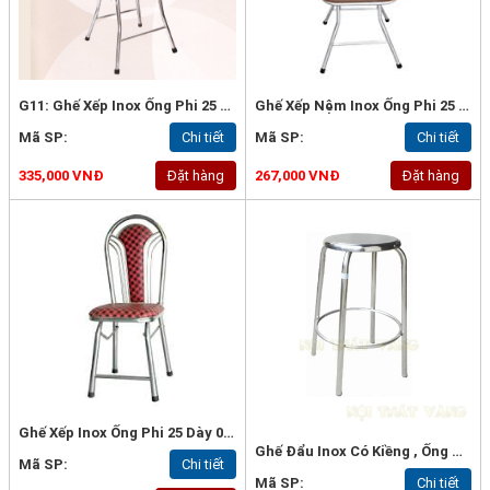
G11: Ghế Xếp Inox Ống Phi 25 Dày 0.8mm
Ghế Xếp Nệm Inox Ống Phi 25 Dày 0.8mm - G12
Mã SP:
Chi tiết
Mã SP:
Chi tiết
335,000 VNĐ
Đặt hàng
267,000 VNĐ
Đặt hàng
Ghế Xếp Inox Ống Phi 25 Dày 0.8mm - G13
Ghế Đẩu Inox Có Kiềng , Ống D25x 1mm, Mặt Inox Dày 1mm - G7a
Mã SP:
Chi tiết
Mã SP:
Chi tiết