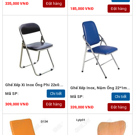
335,000 VNĐ
Đặt hàng
185,000 VNĐ
Đặt hàng
Ghế Xếp Xi Inox Ống Phi 22x0.9mm - G45
Ghế Xếp Inox, Nệm Ống 22*1mm, Loại Tốt - G57
Mã SP:
Chi tiết
Mã SP:
Chi tiết
309,000 VNĐ
Đặt hàng
339,000 VNĐ
Đặt hàng