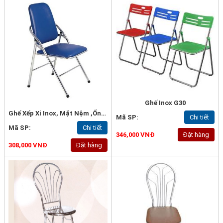
Ghế Inox G30
Ghế Xếp Xi Inox, Mặt Nệm ,ống 22*1mm, Loại Tốt - G57a
Mã SP:
Chi tiết
Mã SP:
Chi tiết
346,000 VNĐ
Đặt hàng
308,000 VNĐ
Đặt hàng