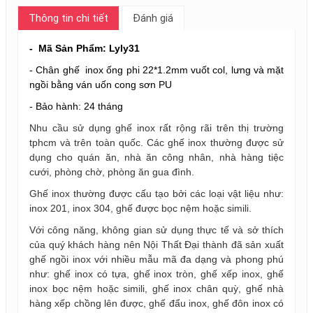
Thông tin chi tiết
Đánh giá
- Mã Sản Phẩm: Lyly31
- Chân ghế inox ống phi 22*1.2mm vuốt col, lưng và mặt
ngồi bằng ván uốn cong sơn PU
- Bảo hành: 24 tháng
Nhu cầu sử dụng ghế inox rất rộng rãi trên thị trường
tphcm và trên toàn quốc. Các ghế inox thường được sử
dụng cho quán ăn, nhà ăn công nhân, nhà hàng tiệc
cưới, phòng chờ, phòng ăn gua đình.
Ghế inox thường được cấu tạo bởi các loại vật liệu như:
inox 201, inox 304, ghế được bọc nệm hoặc simili.
Với công năng, không gian sử dụng thực tế và sở thích
của quý khách hàng nên Nội Thất Đại thành đã sản xuất
ghế ngồi inox với nhiều mẫu mã đa dạng và phong phú
như: ghế inox có tựa, ghế inox tròn, ghế xếp inox, ghế
inox bọc nệm hoặc simili, ghế inox chân quỳ, ghế nhà
hàng xếp chồng lên được, ghế đẩu inox, ghế đôn inox có