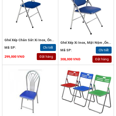
Ghế Xếp Chân Sắt Xi Inox, Ống Phi 22*1mm -G42c
Ghế Xếp Xi Inox, Mặt Nệm ,ống 22*1mm, Loại Tốt - G57a
Mã SP:
Chi tiết
Mã SP:
Chi tiết
299,000 VNĐ
Đặt hàng
308,000 VNĐ
Đặt hàng