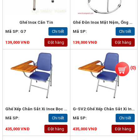
Ghế Inox Căn Tin
Ghế Đôn Inox Mặt Nệm, Ống Phi 19x0.9mm - G5
Mã SP: G7
Chi tiết
Mã SP:
Chi tiết
139,000 VNĐ
Đặt hàng
139,000 VNĐ
Đặt hàng
(
0
)
Ghế Xếp Chân Sắt Xi Inox Bọc Nệm, Có Bàn Viết -G-SV2
G-SV2:Ghế Xếp Chân Sắt Xi Inox Bọc Nệm, Có Bàn Viết
Mã SP:
Chi tiết
Mã SP:
Chi tiết
435,000 VNĐ
Đặt hàng
435,000 VNĐ
Đặt hàng