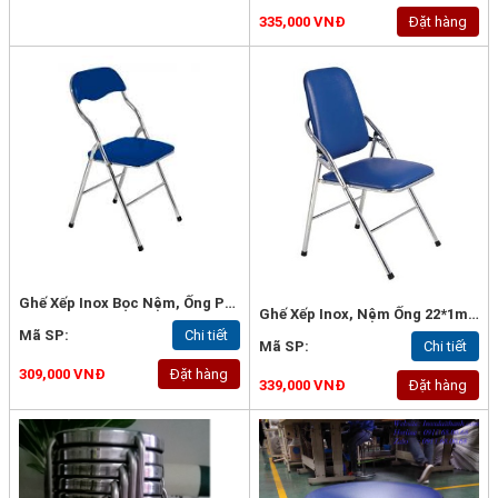
335,000 VNĐ
Đặt hàng
Ghế Xếp Inox Bọc Nệm, Ống Phi 22*0.9mm - G42
Ghế Xếp Inox, Nệm Ống 22*1mm, Loại Tốt - G57
Mã SP:
Chi tiết
Mã SP:
Chi tiết
309,000 VNĐ
Đặt hàng
339,000 VNĐ
Đặt hàng