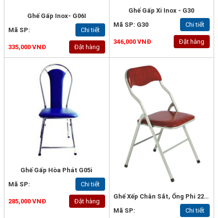
Ghế Gấp Xi Inox - G30
Ghế Gấp Inox- G06I
Mã SP: G30
Chi tiết
Mã SP:
Chi tiết
346,000 VNĐ
Đặt hàng
335,000 VNĐ
Đặt hàng
Ghế Gấp Hòa Phát G05i
Mã SP:
Chi tiết
Ghế Xếp Chân Sắt, Ống Phi 22*0.9mm - G42a
285,000 VNĐ
Đặt hàng
Mã SP:
Chi tiết