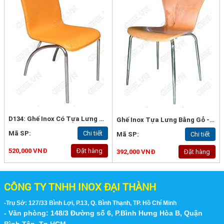
D134: Ghế Inox Có Tựa Lưng Bằng Gỗ
Ghế Inox Tựa Lưng Bằng Gỗ - Lyly01
Mã SP:
Chi tiết
Mã SP:
Chi tiết
520,000 VNĐ
Đặt hàng
392,000 VNĐ
Đặt hàng
CÔNG TY TNHH INOX ĐẠI THÀNH
-Trụ Sở: 127/33 Bình Lợi, P.13, Q. Bình Thạnh, TP. Hồ Chí Minh
- Văn phòng: 148/3 Đường số 6, P.Bình Hưng Hòa B, Quận
Bình Tân, Tp.HCM