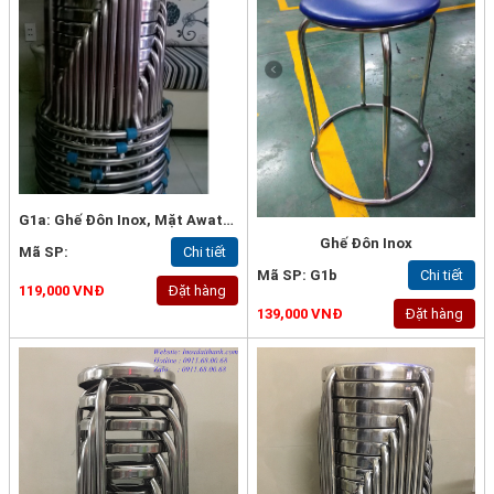
G1a: Ghế Đôn Inox, Mặt Awata Cao Cấp
Ghế Đôn Inox
Mã SP:
Chi tiết
Mã SP: G1b
Chi tiết
119,000 VNĐ
Đặt hàng
139,000 VNĐ
Đặt hàng