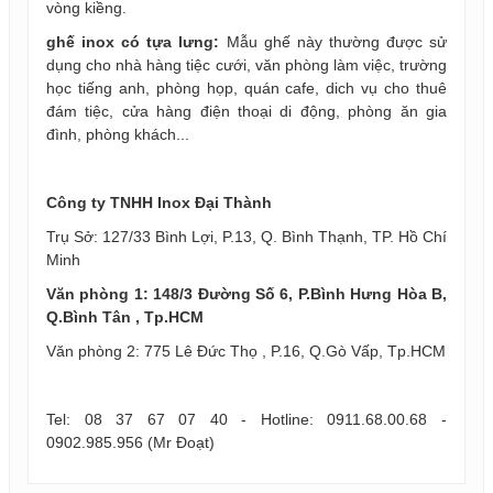
vòng kiềng.
ghế inox có tựa lưng:
Mẫu ghế này thường được sử
dụng cho nhà hàng tiệc cưới, văn phòng làm việc, trường
học tiếng anh, phòng họp, quán cafe, dich vụ cho thuê
đám tiệc, cửa hàng điện thoại di động, phòng ăn gia
đình, phòng khách...
Công ty TNHH Inox Đại Thành
Trụ Sở: 127/33 Bình Lợi, P.13, Q. Bình Thạnh, TP. Hồ Chí
Minh
Văn phòng 1: 148/3 Đường Số 6, P.Bình Hưng Hòa B,
Q.Bình Tân , Tp.HCM
Văn phòng 2: 775 Lê Đức Thọ , P.16, Q.Gò Vấp, Tp.HCM
Tel: 08 37 67 07 40 - Hotline: 0911.68.00.68 -
0902.985.956 (Mr Đoạt)