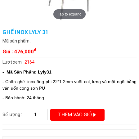
Tap to expand
GHẾ INOX LYLY 31
Mã sản phẩm :
đ
Giá :
476,000
Lượt xem :
2164
- Mã Sản Phẩm: Lyly31
- Chân ghế inox ống phi 22*1.2mm vuốt col, lưng và mặt ngồi bằng
ván uốn cong sơn PU
- Bảo hành: 24 tháng
THÊM VÀO GIỎ
Số lượng :