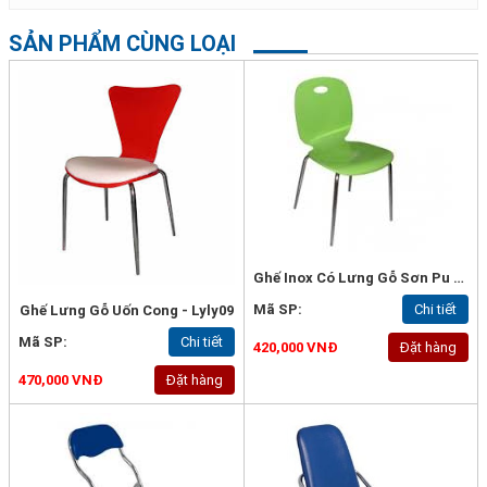
SẢN PHẨM CÙNG LOẠI
Ghế Inox Có Lưng Gỗ Sơn Pu - Lyly30
Mã SP:
Chi tiết
Ghế Lưng Gỗ Uốn Cong - Lyly09
Mã SP:
Chi tiết
420,000 VNĐ
Đặt hàng
470,000 VNĐ
Đặt hàng