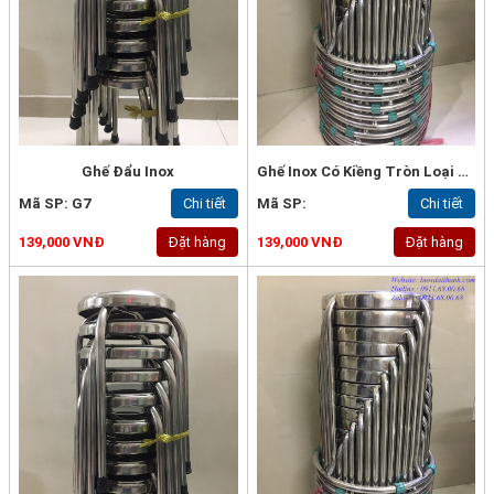
Ghế Đẩu Inox
Ghế Inox Có Kiềng Tròn Loại Tốt - G1a
Mã SP: G7
Chi tiết
Mã SP:
Chi tiết
139,000 VNĐ
Đặt hàng
139,000 VNĐ
Đặt hàng