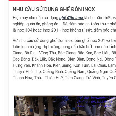
NHU CẦU SỬ DỤNG GHẾ ĐÔN INOX
Hiện nay nhu cầu sử dụng
ghế đôn inox
là nhu cầu thiết v
nghiệp, quán ăn, phòng ăn.... Để đảm bảo an toàn thực ph
là inox 304 hoặc inox 201 - inox không rỉ sét, đảm bảo ch
Với nhu cầu sử dụng ghế đôn inox, bàn ghế inox 201 và bà
luôn luôn ở rộng thị trường cung cấp hầu hết cho các tỉn
Giang, Bà Rịa - Vũng Tàu, Bắc Giang, Bắc Kạn, Bạc Liêu, B
Cao Bằng, Đắk Lắk, Đắk Nông, Điện Biên, Đồng Nai, Đồng T
Hưng Yên, Khánh Hòa, Kiên Giang, Kon Tum, Lai Châu, Lâm 
Thuận, Phú Thọ, Quảng Bình, Quảng Nam, Quảng Ngãi, Quảng
Thanh Hóa, Thừa Thiên Huế, Tiền Giang, Trà Vinh, Tuyên 