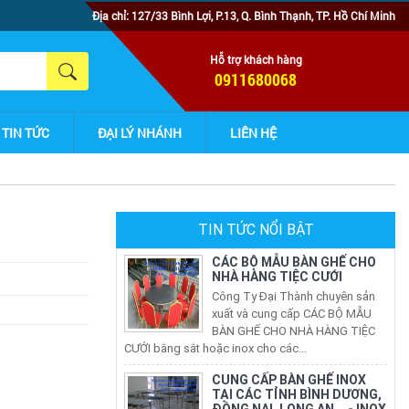
Địa chỉ: 127/33 Bình Lợi, P.13, Q. Bình Thạnh, TP. Hồ Chí Minh
Hỗ trợ khách hàng
0911680068
TIN TỨC
ĐẠI LÝ NHÁNH
LIÊN HỆ
CÁC BỘ MẪU BÀN GHẾ CHO
TIN TỨC NỔI BẬT
NHÀ HÀNG TIỆC CƯỚI
Công Ty Đại Thành chuyên sản
xuất và cung cấp CÁC BỘ MẪU
BÀN GHẾ CHO NHÀ HÀNG TIỆC
CƯỚI bằng sắt hoặc inox cho các...
CUNG CẤP BÀN GHẾ INOX
TẠI CÁC TỈNH BÌNH DƯƠNG,
ĐỒNG NAI, LONG AN... - INOX
ĐẠI THÀNH
Đại Thành chuyên cung cấp bàn ghế inox, ghế