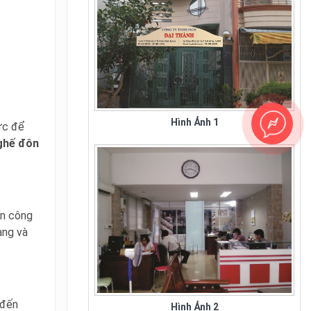
Sân Bay Tân Sơn Nhất - Hình 1
Hình Ảnh 1
ức để
ghế đôn
ến công
àng và
Căn Tin Nhà Máy Thép TQ
 đến
Hình Ảnh 2