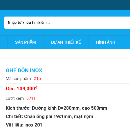
SẢN PHẨM
DỰ ÁN THIẾT KẾ
HÌNH ẢNH
GHẾ ĐÔN INOX
Mã sản phẩm :
G1b
đ
Giá :
139,000
Lượt xem :
6711
Kích thước: Đường kính D=280mm, cao 500mm
Chi tiết: Chân ống phi 19x1mm, mặt nệm
Vật liệu: inox 201