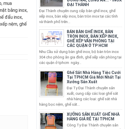
p, mua
xếp inox, bàn xếp inox, bàn tròn inox tại các tỉnh
 mặt bằng inox,
và thành phố trên...
hế đẩu inox,
BÁN BÀN GHẾ INOX, BÀN
ế xếp nệm, ghế
TRÒN INOX, BÀN XẾP INOX,
GHẾ XẾP VĂN PHÒNG TẠI
CÁC QUẬN Ở TP HCM
Nhu Cầu sử dụng bàn ghế inox, bộ bàn tròn inox
304 cho phòng ăn gia đình, ghế xếp văn phòng tại
các quận ở tphcm ngày...
Ghế Sắt Nhà Hàng Tiệc Cưới
Tại TPHCM Giá Mới Nhất Tại
Xưởng Sản Xuất
Đại Ty Đại Thành chuyên sản
xuất, cung cấp các loại ghế sắt
nhà hàng các loại: ghế sắt nhà
hàng bọc nệm, ghế sắt...
XƯỞNG SẢN XUẤT GHẾ NHÀ
HÀNG GIÁ RẺ TẠI TPHCM
Công Ty Đại Thành chuyên sản
xuất các loại ghế nhà hàng giá rẻ,
bàn ghế nhà hàng cao cấp cho