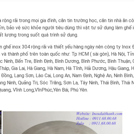
à rộng rãi trong mọi gia đình, căn tin trường học, căn tin nhà ăn c
ẩm, bảo vệ sức khỏe người tiêu dùng thì vật tư sử dụng làm ghế 
ất lượng trong suốt quá trình sử dụng.
n ghế inox 304 rộng rãi và thiết yếu hàng ngày nên công ty Inox 
h và thành phố trên toàn quốc như: Tp HCM ( sài gòn), Hà Nội,
Tỉn
ắc Ninh, Bến Tre, Bình Định, Bình Dương, Bình Phước, Bình Thuận,
háp, Gia Lai, Hà Giang, Hà Nam, Hà Tĩnh, Hải Dương, Hậu Giang, H
Đồng, Lạng Sơn, Lào Cai, Long An, Nam Định, Nghệ An, Ninh Bình,
 Ninh, Quảng Trị, Sóc Trăng, Sơn La, Tây Ninh, Thái Bình, Thái 
Quang, Vĩnh Long,VĩnPhúc,Yên Bái, Phú Yên.