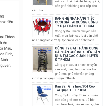
các nhà...
BÀN GHẾ NHÀ HÀNG TIỆC
CƯỚI GIÁ TẠI XƯỞNG CÔNG
ông
TY ĐẠI THÀNH Ở TPHCM
inox đều
Công ty Đại Thành chuyên sản
xuất, mua, bán các loại bàn ghế
nhà hàng tiệc cưới tại tphcm và các tỉnh thành...
Đại Thành
CÔNG TY ĐẠI THÀNH CUNG
h An
CẤP BÀN GHẾ INOX ĐẾN TẬN
NHÀ TẠI CÁC QUẬN, HUYỆN
 Cà Mau,
Ở TPHCM
òa Bình,
Công ty inox Đại Thành chuyên
 Ninh
sản xuất, mua, bán các loại bàn
ghế inox, ghế xếp văn phòng
Nguyên,
inox tại các quận huyện ở thành...
Bán Bàn Ghế Inox 304 Xếp
Tại Quận 1 - TPHCM
Công Ty Inox Đại Thành chuyên
bán bàn ghế inox như: bộ bàn
inox tròn 1m2, bàn xếp inox, ghế
inox tròn, ghế xếp văn phòng...