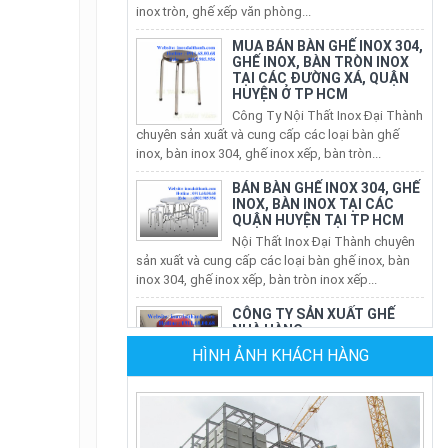
MUA BÁN BÀN GHẾ INOX 304,
GHẾ INOX, BÀN TRÒN INOX
TẠI CÁC ĐƯỜNG XÁ, QUẬN
HUYỆN Ở TP HCM
Công Ty Nội Thất Inox Đại Thành
chuyên sản xuất và cung cấp các loại bàn ghế
inox, bàn inox 304, ghế inox xếp, bàn tròn...
BÁN BÀN GHẾ INOX 304, GHẾ
INOX, BÀN INOX TẠI CÁC
QUẬN HUYỆN TẠI TP HCM
Nội Thất Inox Đại Thành chuyên
sản xuất và cung cấp các loại bàn ghế inox, bàn
inox 304, ghế inox xếp, bàn tròn inox xếp...
CÔNG TY SẢN XUẤT GHẾ
NHÀ HÀNG
Công Ty Đại Thành chuyên sản
xuất ghế nhà hàng tiệc cưới tại
tphcm và toàn quốc. Nhằm đáp
HÌNH ẢNH KHÁCH HÀNG
ứng nhu cầu sử...
CÔNG TY SẢN XUẤT BÀN
GHẾ NHÀ HÀNG CHO NHÀ
HÀNG TIỆC CƯỚI