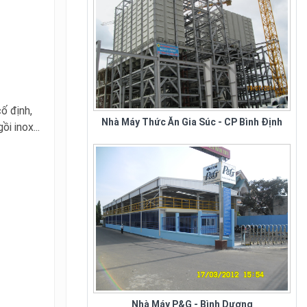
Công Ty Đại Thành chuyên sản
xuất bàn ghế nhà hàng tiệc cưới tại tphcm và toàn
quốc. Nhằm đáp ứng nhu cầu sử dụng...
Nhà Máy Thức Ăn Gia Súc - CP Bình Định
ố định,
i inox...
Nhà Máy P&G - Bình Dương