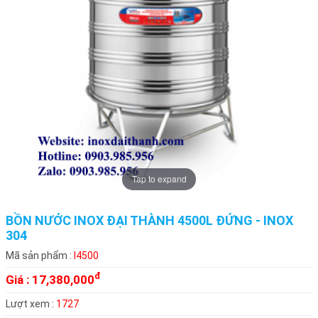
Tap to expand
BỒN NƯỚC INOX ĐẠI THÀNH 4500L ĐỨNG - INOX
304
Mã sản phẩm :
I4500
đ
Giá :
17,380,000
Lượt xem :
1727