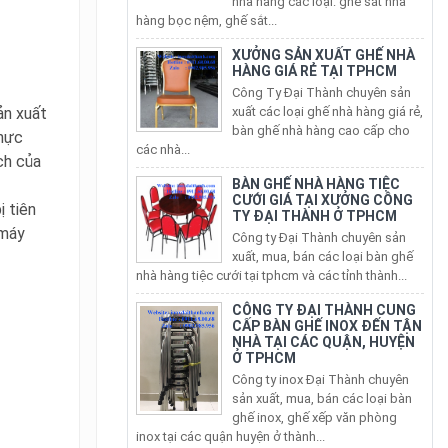
XƯỞNG SẢN XUẤT GHẾ NHÀ
HÀNG GIÁ RẺ TẠI TPHCM
Công Ty Đại Thành chuyên sản
xuất các loại ghế nhà hàng giá rẻ,
bàn ghế nhà hàng cao cấp cho
ản xuất
các nhà...
thực
BÀN GHẾ NHÀ HÀNG TIỆC
ch của
CƯỚI GIÁ TẠI XƯỞNG CÔNG
TY ĐẠI THÀNH Ở TPHCM
 tiên
Công ty Đại Thành chuyên sản
xuất, mua, bán các loại bàn ghế
 máy
nhà hàng tiệc cưới tại tphcm và các tỉnh thành...
CÔNG TY ĐẠI THÀNH CUNG
CẤP BÀN GHẾ INOX ĐẾN TẬN
NHÀ TẠI CÁC QUẬN, HUYỆN
Ở TPHCM
Công ty inox Đại Thành chuyên
sản xuất, mua, bán các loại bàn
ghế inox, ghế xếp văn phòng
inox tại các quận huyện ở thành...
Bán Bàn Ghế Inox 304 Xếp