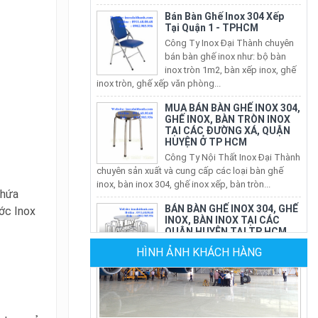
Tại Quận 1 - TPHCM
Công Ty Inox Đại Thành chuyên
bán bàn ghế inox như: bộ bàn
inox tròn 1m2, bàn xếp inox, ghế
inox tròn, ghế xếp văn phòng...
MUA BÁN BÀN GHẾ INOX 304,
GHẾ INOX, BÀN TRÒN INOX
TẠI CÁC ĐƯỜNG XÁ, QUẬN
HUYỆN Ở TP HCM
Công Ty Nội Thất Inox Đại Thành
chuyên sản xuất và cung cấp các loại bàn ghế
inox, bàn inox 304, ghế inox xếp, bàn tròn...
BÁN BÀN GHẾ INOX 304, GHẾ
chứa
INOX, BÀN INOX TẠI CÁC
ước Inox
QUẬN HUYỆN TẠI TP HCM
Nội Thất Inox Đại Thành chuyên
sản xuất và cung cấp các loại bàn ghế inox, bàn
HÌNH ẢNH KHÁCH HÀNG
inox 304, ghế inox xếp, bàn tròn inox xếp...
CÔNG TY SẢN XUẤT GHẾ
NHÀ HÀNG
Công Ty Đại Thành chuyên sản
Sân Bay Tân Sơn Nhất - Hình 2