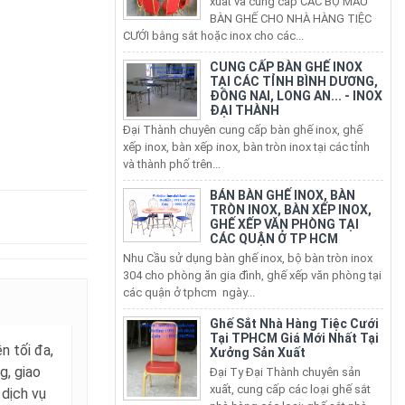
CƯỚI bằng sắt hoặc inox cho các...
CUNG CẤP BÀN GHẾ INOX
TẠI CÁC TỈNH BÌNH DƯƠNG,
ĐỒNG NAI, LONG AN... - INOX
ĐẠI THÀNH
Đại Thành chuyên cung cấp bàn ghế inox, ghế
xếp inox, bàn xếp inox, bàn tròn inox tại các tỉnh
và thành phố trên...
BÁN BÀN GHẾ INOX, BÀN
TRÒN INOX, BÀN XẾP INOX,
GHẾ XẾP VĂN PHÒNG TẠI
CÁC QUẬN Ở TP HCM
Nhu Cầu sử dụng bàn ghế inox, bộ bàn tròn inox
304 cho phòng ăn gia đình, ghế xếp văn phòng tại
các quận ở tphcm ngày...
Ghế Sắt Nhà Hàng Tiệc Cưới
Tại TPHCM Giá Mới Nhất Tại
Xưởng Sản Xuất
n tối đa,
Đại Ty Đại Thành chuyên sản
xuất, cung cấp các loại ghế sắt
g, giao
nhà hàng các loại: ghế sắt nhà
 dịch vụ
hàng bọc nệm, ghế sắt...