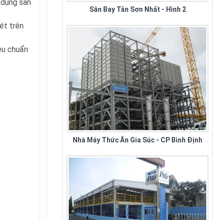
 dụng sản
xuất ghế nhà hàng tiệc cưới tại
tphcm và toàn quốc. Nhằm đáp
ứng nhu cầu sử...
ét trên
iêu chuẩn
Nhà Máy Thức Ăn Gia Súc - CP Bình Định