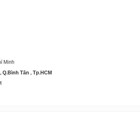
hí Minh
, Q.Bình Tân , Tp.HCM
M