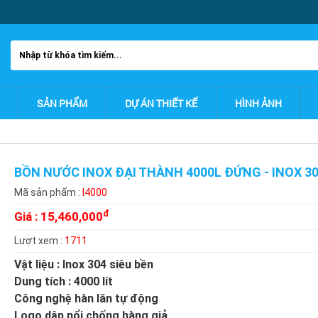
SẢN PHẨM
DỰ ÁN THIẾT KẾ
HÌNH ẢNH
BỒN NƯỚC INOX ĐẠI THÀNH 4000L ĐỨNG - INOX 3
Mã sản phẩm :
I4000
đ
Giá :
15,460,000
Lượt xem :
1711
Vật liệu : Inox 304 siêu bền
Dung tích : 4000 lít
Công nghệ hàn lăn tự động
Logo dập nổi chống hàng giả