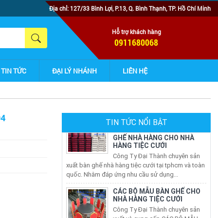
Địa chỉ: 127/33 Bình Lợi, P.13, Q. Bình Thạnh, TP. Hồ Chí Minh
Hỗ trợ khách hàng
0911680068
TIN TỨC
ĐẠI LÝ NHÁNH
LIÊN HỆ
04
CÔNG TY SẢN XUẤT BÀN
TIN TỨC NỔI BẬT
GHẾ NHÀ HÀNG CHO NHÀ
HÀNG TIỆC CƯỚI
Công Ty Đại Thành chuyên sản
xuất bàn ghế nhà hàng tiệc cưới tại tphcm và toàn
quốc. Nhằm đáp ứng nhu cầu sử dụng...
CÁC BỘ MẪU BÀN GHẾ CHO
NHÀ HÀNG TIỆC CƯỚI
Công Ty Đại Thành chuyên sản
xuất và cung cấp CÁC BỘ MẪU
BÀN GHẾ CHO NHÀ HÀNG TIỆC