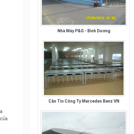
Nhà Máy P&G - Bình Dương
Căn Tin Công Ty Mercedes Benz VN
ựa
 của