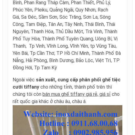
Bình, Phan Rang Tháp Càm, Phan Thiết, Phủ Lý,
Phúc Yên, Pleiku, Quảng Ngãi, Quy Nhơn, Rạch
Giá, Sa Đéc, Sầm Sơn, Sóc Trăng, Sơn La, Sông
Công, Tam Điệp, Tân An, Tây Ninh, Thái Bình, Thái
Nguyên, Thanh Hóa, Thủ Dầu Một, Trà Vinh, Thành
Phố Tuy Hòa, Thành Phố Tuyên Quang, Uông Bí, Vị
Thanh, Tp Vinh, Vĩnh Long, Vĩnh Yên, tp Vũng Tàu,
Yên Bái, Tp Cần Thơ, TP Hồ Chí Minh, Thành Phố Đà
Nẵng, Hải Phòng, Bình Dương, Bảo Lộc, Việt Trì, TP
Đồng Hới, Tp Tam Kỳ
Ngoài việc
sản xuất, cung cấp phân phối ghế tiệc
cưới tiffany
cho những tỉnh, thành phố trên thì
chúng tôi còn
bán mua ghế tiffany giá rẻ, giá sỉ
cho
rất quốc gia khác ở châu âu, châu á.