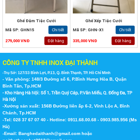
Ghế Đệm Tiệc Cưới
Ghế Xếp Tiệc Cưới
Mã SP: GHN15
Chi tiết
Mã SP: GHN-X1
Chi tiết
279,000 VNĐ
Đặt hàng
335,000 VNĐ
Đặt hàng
CÔNG TY TNHH INOX ĐẠI THÀNH
-Trụ Sở: 127/33 Bình Lợi, P.13, Q. Bình Thạnh, TP. Hồ Chí Minh
- Văn phòng: 148/3 Đường số 6, P.Bình Hưng Hòa B, Quận
Bình Tân, Tp.HCM
- Kho Hàng Hà Nội:
Số 1, Trần Quý Cáp, P.Văn Miếu, Q. Đống Đa, TP
Hà Nội
-Xưởng sản xuất: 156B Đường liên ấp 6-2, Vĩnh Lộc A, Bình
Chánh, Tp.HCM
-Tel: 028 37 67 07 40 - Hotline: 0911.68.00.68 - 0903.985.956 (Ms
Hà)
-Email:
Banghedaithanh@gmail.com
hoặc