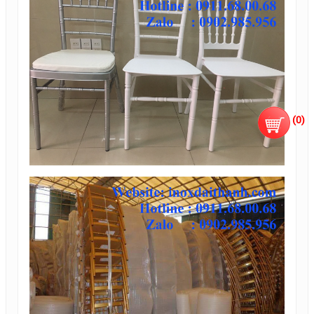
(
0
)