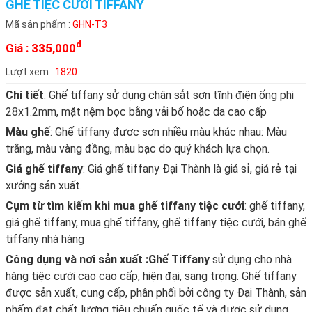
GHẾ TIỆC CƯỚI TIFFANY
Mã sản phẩm :
GHN-T3
đ
Giá :
335,000
Lượt xem :
1820
Chi tiết
: Ghế tiffany sử dụng chân sắt sơn tĩnh điện ống phi
28x1.2mm, mặt nệm bọc bằng vải bố hoặc da cao cấp
Màu ghế
: Ghế tiffany được sơn nhiều màu khác nhau: Màu
trắng, màu vàng đồng, màu bạc do quý khách lựa chọn.
Giá ghế tiffany
: Giá ghế tiffany Đại Thành là giá sỉ, giá rẻ tại
xưởng sản xuất.
Cụm từ tìm kiếm khi mua ghế tiffany tiệc cưới
: ghế tiffany,
giá ghế tiffany, mua ghế tiffany, ghế tiffany tiệc cưới, bán ghế
tiffany nhà hàng
Công dụng và nơi sản xuất :
Ghế Tiffany
sử dụng cho nhà
hàng tiệc cưới cao cao cấp, hiện đại, sang trọng. Ghế tiffany
được sản xuất, cung cấp, phân phối bởi công ty Đại Thành, sản
phẩm đạt chất lượng tiêu chuẩn quốc tế và được sử dụng