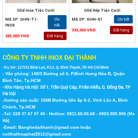
Ghế Inox Tiệc Cưới
Ghế Xếp Tiệc Cưới
Mã SP: GHN-T1-
Chi
Mã SP: GHN-X1
Chi tiết
INOX
tiết
335,000 VNĐ
Đặt hàng
345,000 VNĐ
Đặt hàng
CÔNG TY TNHH INOX ĐẠI THÀNH
-Trụ Sở: 127/33 Bình Lợi, P.13, Q. Bình Thạnh, TP. Hồ Chí Minh
- Văn phòng: 148/3 Đường số 6, P.Bình Hưng Hòa B, Quận
Bình Tân, Tp.HCM
- Kho Hàng Hà Nội:
Số 1, Trần Quý Cáp, P.Văn Miếu, Q. Đống Đa, TP
Hà Nội
-Xưởng sản xuất: 156B Đường liên ấp 6-2, Vĩnh Lộc A, Bình
Chánh, Tp.HCM
-Tel: 028 37 67 07 40 - Hotline: 0911.68.00.68 - 0903.985.956 (Ms
Hà)
-Email:
Banghedaithanh@gmail.com
hoặc
noithathoaphat2012@gmail.com