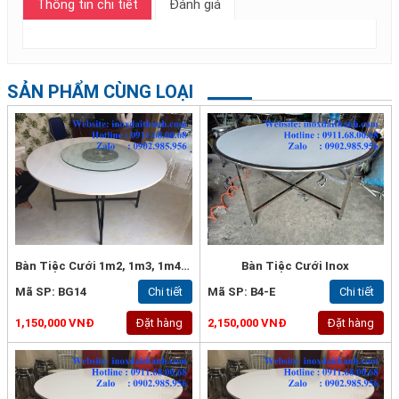
Thông tin chi tiết
Đánh giá
SẢN PHẨM CÙNG LOẠI
Bàn Tiệc Cưới 1m2, 1m3, 1m4, 1m5 Đại Thành
Bàn Tiệc Cưới Inox
Mã SP: BG14
Chi tiết
Mã SP: B4-E
Chi tiết
1,150,000 VNĐ
Đặt hàng
2,150,000 VNĐ
Đặt hàng