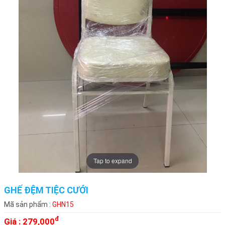
Tap to expand
GHẾ ĐỆM TIỆC CƯỚI
Mã sản phẩm :
GHN15
đ
Giá :
279,000