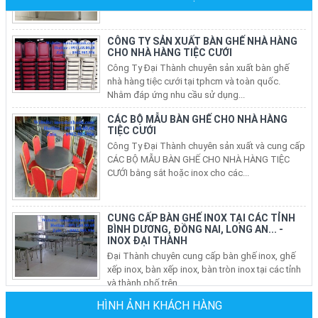
CÔNG TY SẢN XUẤT BÀN GHẾ NHÀ HÀNG
CHO NHÀ HÀNG TIỆC CƯỚI
Công Ty Đại Thành chuyên sản xuất bàn ghế
nhà hàng tiệc cưới tại tphcm và toàn quốc.
Nhằm đáp ứng nhu cầu sử dụng...
CÁC BỘ MẪU BÀN GHẾ CHO NHÀ HÀNG
TIỆC CƯỚI
Công Ty Đại Thành chuyên sản xuất và cung cấp
CÁC BỘ MẪU BÀN GHẾ CHO NHÀ HÀNG TIỆC
CƯỚI bằng sắt hoặc inox cho các...
CUNG CẤP BÀN GHẾ INOX TẠI CÁC TỈNH
BÌNH DƯƠNG, ĐỒNG NAI, LONG AN... -
INOX ĐẠI THÀNH
Đại Thành chuyên cung cấp bàn ghế inox, ghế
xếp inox, bàn xếp inox, bàn tròn inox tại các tỉnh
và thành phố trên...
BÁN BÀN GHẾ INOX, BÀN TRÒN INOX, BÀN
XẾP INOX, GHẾ XẾP VĂN PHÒNG TẠI CÁC
QUẬN Ở TP HCM
HÌNH ẢNH KHÁCH HÀNG