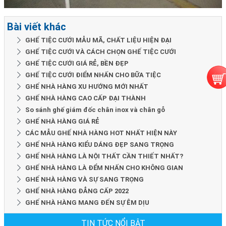
Bài viết khác
GHẾ TIỆC CƯỚI MẪU MÃ, CHẤT LIỆU HIỆN ĐẠI
GHẾ TIỆC CƯỚI VÀ CÁCH CHỌN GHẾ TIỆC CƯỚI
GHẾ TIỆC CƯỚI GIÁ RẺ, BỀN ĐẸP
GHẾ TIỆC CƯỚI ĐIỂM NHẤN CHO BỮA TIỆC
GHẾ NHÀ HÀNG XU HƯỚNG MỚI NHẤT
GHẾ NHÀ HÀNG CAO CẤP ĐẠI THÀNH
So sánh ghế giám đốc chân inox và chân gỗ
GHẾ NHÀ HÀNG GIÁ RẺ
CÁC MẪU GHẾ NHÀ HÀNG HOT NHẤT HIỆN NÀY
GHẾ NHÀ HÀNG KIỂU DÁNG ĐẸP SANG TRỌNG
GHẾ NHÀ HÀNG LÀ NỘI THẤT CẦN THIẾT NHẤT?
GHẾ NHÀ HÀNG LÀ ĐỂM NHẤN CHO KHÔNG GIAN
GHẾ NHÀ HÀNG VÀ SỰ SANG TRỌNG
GHẾ NHÀ HÀNG ĐẲNG CẤP 2022
GHẾ NHÀ HÀNG MANG ĐẾN SỰ ÊM DỊU
TIN TỨC NỔI BẬT