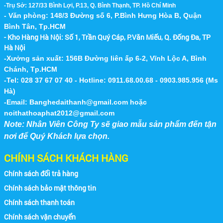
xuất và cung cấp các loại bàn ghế inox, bàn inox
-Trụ Sở: 127/33 Bình Lợi, P.13, Q. Bình Thạnh, TP. Hồ Chí Minh
304, ghế inox xếp, bàn tròn...
- Văn phòng: 148/3 Đường số 6, P.Bình Hưng Hòa B, Quận
Hình Ảnh 2
Bình Tân, Tp.HCM
- Kho Hàng Hà Nội:
Số 1, Trần Quý Cáp, P.Văn Miếu, Q. Đống Đa, TP
BÁN BÀN GHẾ INOX 304, GHẾ INOX, BÀN
INOX TẠI CÁC QUẬN HUYỆN TẠI TP HCM
Hà Nội
Nội Thất Inox Đại Thành chuyên sản xuất và
-Xưởng sản xuất: 156B Đường liên ấp 6-2, Vĩnh Lộc A, Bình
cung cấp các loại bàn ghế inox, bàn inox 304,
Chánh, Tp.HCM
ghế inox xếp, bàn tròn inox xếp...
-Tel: 028 37 67 07 40 - Hotline: 0911.68.00.68 - 0903.985.956 (Ms
Hà)
CÔNG TY SẢN XUẤT GHẾ NHÀ HÀNG
-Email:
Banghedaithanh@gmail.com
hoặc
Công Ty Đại Thành chuyên sản xuất ghế nhà
Căn Tin Công Ty Mercedes Benz VN
hàng tiệc cưới tại tphcm và toàn quốc. Nhằm
noithathoaphat2012@gmail.com
đáp ứng nhu cầu sử...
Note: Nhân Viên Công Ty sẽ giao mẫu sản phẩm đến tận
nơi để Quý Khách lựa chọn.
CHÍNH SÁCH KHÁCH HÀNG
Chính sách đổi trả hàng
Chính sách bảo mật thông tin
Chính sách thanh toán
Hình Ảnh 3
Chính sách vận chuyển