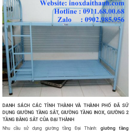
DANH SÁCH CÁC TỈNH THÀNH VÀ THÀNH PHỐ ĐÃ SỬ
DỤNG GIƯỜNG TẦNG SẮT, GIƯỜNG TẦNG INOX, GIƯỜNG 2
TẦNG BẰNG SẮT CỦA ĐẠI THÀNH
Nhu cầu sử dụng giường tầng Đại Thành:
giường tầng