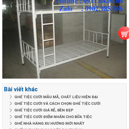
Bài viết khác
GHẾ TIỆC CƯỚI MẪU MÃ, CHẤT LIỆU HIỆN ĐẠI
GHẾ TIỆC CƯỚI VÀ CÁCH CHỌN GHẾ TIỆC CƯỚI
GHẾ TIỆC CƯỚI GIÁ RẺ, BỀN ĐẸP
GHẾ TIỆC CƯỚI ĐIỂM NHẤN CHO BỮA TIỆC
GHẾ NHÀ HÀNG XU HƯỚNG MỚI NHẤT