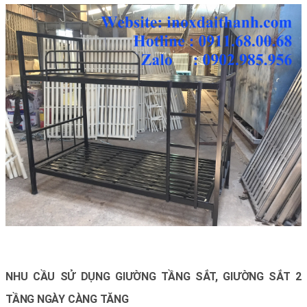
NHU CẦU SỬ DỤNG GIƯỜNG TẦNG SẮT, GIƯỜNG SẮT 2
TẦNG NGÀY CÀNG TĂNG