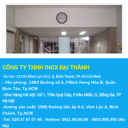
Bán Bàn Ghế Inox 304 Xếp Tại Quận 1 -
TPHCM
Công Ty Inox Đại Thành chuyên bán bàn ghế
inox như: bộ bàn inox tròn 1m2, bàn xếp inox,
ghế inox tròn, ghế xếp văn phòng...
MUA BÁN BÀN GHẾ INOX 304, GHẾ INOX,
BÀN TRÒN INOX TẠI CÁC ĐƯỜNG XÁ,
QUẬN HUYỆN Ở TP HCM
Nhà Máy P&G - Bình Dương
CÔNG TY TNHH INOX ĐẠI THÀNH
Công Ty Nội Thất Inox Đại Thành chuyên sản
xuất và cung cấp các loại bàn ghế inox, bàn inox
-Trụ Sở: 127/33 Bình Lợi, P.13, Q. Bình Thạnh, TP. Hồ Chí Minh
304, ghế inox xếp, bàn tròn...
- Văn phòng: 148/3 Đường số 6, P.Bình Hưng Hòa B, Quận
Hình Ảnh 2
Bình Tân, Tp.HCM
BÁN BÀN GHẾ INOX 304, GHẾ INOX, BÀN
- Kho Hàng Hà Nội:
Số 1, Trần Quý Cáp, P.Văn Miếu, Q. Đống Đa, TP
INOX TẠI CÁC QUẬN HUYỆN TẠI TP HCM
Hà Nội
Nội Thất Inox Đại Thành chuyên sản xuất và
-Xưởng sản xuất: 156B Đường liên ấp 6-2, Vĩnh Lộc A, Bình
cung cấp các loại bàn ghế inox, bàn inox 304,
Chánh, Tp.HCM
ghế inox xếp, bàn tròn inox xếp...
-Tel: 028 37 67 07 40 - Hotline: 0911.68.00.68 - 0903.985.956 (Ms
CÔNG TY SẢN XUẤT GHẾ NHÀ HÀNG
Hà)