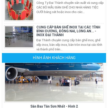
CƯỚI bằng sắt hoặc inox cho các...
CUNG CẤP BÀN GHẾ INOX TẠI CÁC TỈNH
BÌNH DƯƠNG, ĐỒNG NAI, LONG AN... -
INOX ĐẠI THÀNH
Đại Thành chuyên cung cấp bàn ghế inox, ghế
xếp inox, bàn xếp inox, bàn tròn inox tại các tỉnh
và thành phố trên...
BÁN BÀN GHẾ INOX, BÀN TRÒN INOX, BÀN
XẾP INOX, GHẾ XẾP VĂN PHÒNG TẠI CÁC
QUẬN Ở TP HCM
HÌNH ẢNH KHÁCH HÀNG
Nhu Cầu sử dụng bàn ghế inox, bộ bàn tròn inox
304 cho phòng ăn gia đình, ghế xếp văn phòng
tại các quận ở tphcm ngày...
Ghế Sắt Nhà Hàng Tiệc Cưới Tại TPHCM
Giá Mới Nhất Tại Xưởng Sản Xuất
Đại Ty Đại Thành chuyên sản xuất, cung cấp các
loại ghế sắt nhà hàng các loại: ghế sắt nhà hàng
Sân Bay Tân Sơn Nhất - Hình 2
bọc nệm, ghế sắt...