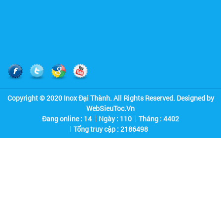
Copyright © 2020 Inox Đại Thành. All Rights Reserved. Designed by
WebSieuToc.Vn
Đang online : 14
Ngày : 110
Tháng : 4402
Tổng truy cập :
2
1
8
6
4
9
8
Quán Cơm Kiều Giang
Hình Ảnh 4