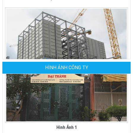
XƯỞNG SẢN XUẤT GHẾ NHÀ HÀNG GIÁ RẺ
TẠI TPHCM
Công Ty Đại Thành chuyên sản xuất các loại ghế
nhà hàng giá rẻ, bàn ghế nhà hàng cao cấp cho
các nhà...
BÀN GHẾ NHÀ HÀNG TIỆC CƯỚI GIÁ TẠI
XƯỞNG CÔNG TY ĐẠI THÀNH Ở TPHCM
Công ty Đại Thành chuyên sản xuất, mua, bán
các loại bàn ghế nhà hàng tiệc cưới tại tphcm và
HÌNH ẢNH CÔNG TY
các tỉnh thành...
CÔNG TY ĐẠI THÀNH CUNG CẤP BÀN GHẾ
Nhà Máy Thức Ăn Gia Súc - CP Bình Định
INOX ĐẾN TẬN NHÀ TẠI CÁC QUẬN,
HUYỆN Ở TPHCM
Công ty inox Đại Thành chuyên sản xuất, mua,
bán các loại bàn ghế inox, ghế xếp văn phòng
Hình Ảnh 1
inox tại các quận huyện ở thành...