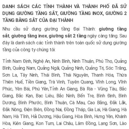
DANH SÁCH CÁC TỈNH THÀNH VÀ THÀNH PHỐ ĐÃ SỬ
DỤNG GIƯỜNG TẦNG SẮT, GIƯỜNG TẦNG INOX, GIƯỜNG 2
TẦNG BẰNG SẮT CỦA ĐẠI THÀNH
Nhu cầu sử dụng giường tầng Đại Thành:
giường tầng
sắt
,
giường tầng inox
,
giường sắt 2 tầng
ngày càng tăng. Sau
đây là danh sách các tỉnh thành trên toàn quốc sử dụng giường
tầng của công ty chúng tôi:
Tỉnh Nam Định, Nghệ An, Ninh Bình, Ninh Thuận, Phú Thọ, Quảng
Bình, Quảng Nam, Quảng Ngãi, Quảng Ninh, Quảng Trị, Sóc Trăng,
Sơn La, Tây Ninh, Thái Bình, Thái Nguyên, Thanh Hóa, Thừa
Thiên Huế, Tiền Giang, Trà Vinh, Tuyên Quang, Vĩnh Long, Vĩnh
Phúc, Yên Bái, Phú Yên,
Tỉnh An Giang, Bà Rịa - Vũng Tàu, Bắc
Giang, Bắc Kạn, Bạc Liêu, Bắc Ninh, Bến Tre, Bình Định, Bình
Dương, Bình Phước, Bình Thuận, Cà Mau, Cao Bằng, Đắk Lắk,
Đắk Nông, Điện Biên, Đồng Nai, Đồng Tháp, Gia Lai, Hà Giang, Hà
Nam, Hà Tĩnh, Hải Dương, Hậu Giang, Hòa Bình, Hưng Yên, Khánh
Hòa, Kiên Giang, Kon Tum, Lai Châu, Lâm Đồng, Lạng Sơn, Lào