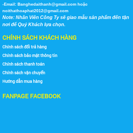
Công Ty Đại Thành chuyên sản xuất ghế nhà
Căn Tin Công Ty Mercedes Benz VN
-Email:
Banghedaithanh@gmail.com
hoặc
hàng tiệc cưới tại tphcm và toàn quốc. Nhằm
noithathoaphat2012@gmail.com
đáp ứng nhu cầu sử...
Note: Nhân Viên Công Ty sẽ giao mẫu sản phẩm đến tận
nơi để Quý Khách lựa chọn.
CHÍNH SÁCH KHÁCH HÀNG
Chính sách đổi trả hàng
Chính sách bảo mật thông tin
Hình Ảnh 3
Chính sách thanh toán
Chính sách vận chuyển
Hướng dẫn mua hàng
FANPAGE FACEBOOK
Nhà Máy Thép Vũng Tàu