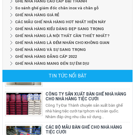
GHẾ NHÀ HÀNG CAO CẤP ĐẠI THÀNH
So sánh ghế giám đốc chân inox và chân gỗ
GHẾ NHÀ HÀNG GIÁ RẺ
CÁC MẪU GHẾ NHÀ HÀNG HOT NHẤT HIỆN NÀY
GHẾ NHÀ HÀNG KIỂU DÁNG ĐẸP SANG TRỌNG
GHẾ NHÀ HÀNG LÀ NỘI THẤT CẦN THIẾT NHẤT?
GHẾ NHÀ HÀNG LÀ ĐỂM NHẤN CHO KHÔNG GIAN
GHẾ NHÀ HÀNG VÀ SỰ SANG TRỌNG
GHẾ NHÀ HÀNG ĐẲNG CẤP 2022
GHẾ NHÀ HÀNG MANG ĐẾN SỰ ÊM DỊU
TIN TỨC NỔI BẬT
CÔNG TY SẢN XUẤT BÀN GHẾ NHÀ HÀNG
CHO NHÀ HÀNG TIỆC CƯỚI
Công Ty Đại Thành chuyên sản xuất bàn ghế
nhà hàng tiệc cưới tại tphcm và toàn quốc.
Nhằm đáp ứng nhu cầu sử dụng...
CÁC BỘ MẪU BÀN GHẾ CHO NHÀ HÀNG
TIỆC CƯỚI
Công Ty Đại Thành chuyên sản xuất và cung cấp
CÁC BỘ MẪU BÀN GHẾ CHO NHÀ HÀNG TIỆC