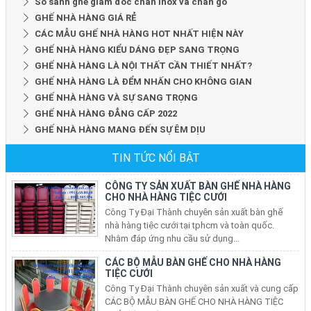
So sánh ghế giám đốc chân inox và chân gỗ
GHẾ NHÀ HÀNG GIÁ RẺ
CÁC MẪU GHẾ NHÀ HÀNG HOT NHẤT HIỆN NÀY
GHẾ NHÀ HÀNG KIỂU DÁNG ĐẸP SANG TRỌNG
GHẾ NHÀ HÀNG LÀ NỘI THẤT CẦN THIẾT NHẤT?
GHẾ NHÀ HÀNG LÀ ĐỂM NHẤN CHO KHÔNG GIAN
GHẾ NHÀ HÀNG VÀ SỰ SANG TRỌNG
GHẾ NHÀ HÀNG ĐẲNG CẤP 2022
GHẾ NHÀ HÀNG MANG ĐẾN SỰ ÊM DỊU
CÔNG TY SẢN XUẤT BÀN GHẾ NHÀ HÀNG
TIN TỨC NỔI BẬT
CHO NHÀ HÀNG TIỆC CƯỚI
Công Ty Đại Thành chuyên sản xuất bàn ghế
nhà hàng tiệc cưới tại tphcm và toàn quốc.
Nhằm đáp ứng nhu cầu sử dụng...
CÁC BỘ MẪU BÀN GHẾ CHO NHÀ HÀNG
TIỆC CƯỚI
Công Ty Đại Thành chuyên sản xuất và cung cấp
CÁC BỘ MẪU BÀN GHẾ CHO NHÀ HÀNG TIỆC
CƯỚI bằng sắt hoặc inox cho các...