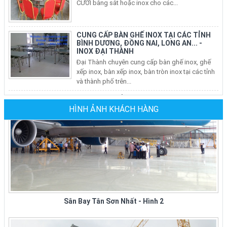
CUNG CẤP BÀN GHẾ INOX TẠI CÁC TỈNH
BÌNH DƯƠNG, ĐỒNG NAI, LONG AN... -
INOX ĐẠI THÀNH
Đại Thành chuyên cung cấp bàn ghế inox, ghế
xếp inox, bàn xếp inox, bàn tròn inox tại các tỉnh
và thành phố trên...
BÁN BÀN GHẾ INOX, BÀN TRÒN INOX, BÀN
XẾP INOX, GHẾ XẾP VĂN PHÒNG TẠI CÁC
QUẬN Ở TP HCM
Nhu Cầu sử dụng bàn ghế inox, bộ bàn tròn inox
HÌNH ẢNH KHÁCH HÀNG
304 cho phòng ăn gia đình, ghế xếp văn phòng
tại các quận ở tphcm ngày...
Ghế Sắt Nhà Hàng Tiệc Cưới Tại TPHCM
Giá Mới Nhất Tại Xưởng Sản Xuất
Đại Ty Đại Thành chuyên sản xuất, cung cấp các
loại ghế sắt nhà hàng các loại: ghế sắt nhà hàng
Sân Bay Tân Sơn Nhất - Hình 2
bọc nệm, ghế sắt...
XƯỞNG SẢN XUẤT GHẾ NHÀ HÀNG GIÁ RẺ
TẠI TPHCM