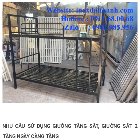
NHU CẦU SỬ DỤNG GIƯỜNG TẦNG SẮT, GIƯỜNG SẮT 2
TẦNG NGÀY CÀNG TĂNG