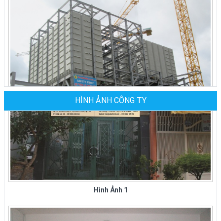
Công Ty Đại Thành chuyên sản xuất các loại ghế
nhà hàng giá rẻ, bàn ghế nhà hàng cao cấp cho
các nhà...
BÀN GHẾ NHÀ HÀNG TIỆC CƯỚI GIÁ TẠI
XƯỞNG CÔNG TY ĐẠI THÀNH Ở TPHCM
Công ty Đại Thành chuyên sản xuất, mua, bán
các loại bàn ghế nhà hàng tiệc cưới tại tphcm và
các tỉnh thành...
HÌNH ẢNH CÔNG TY
CÔNG TY ĐẠI THÀNH CUNG CẤP BÀN GHẾ
Nhà Máy Thức Ăn Gia Súc - CP Bình Định
INOX ĐẾN TẬN NHÀ TẠI CÁC QUẬN,
HUYỆN Ở TPHCM
Công ty inox Đại Thành chuyên sản xuất, mua,
bán các loại bàn ghế inox, ghế xếp văn phòng
Hình Ảnh 1
inox tại các quận huyện ở thành...
Bán Bàn Ghế Inox 304 Xếp Tại Quận 1 -