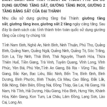
DỤNG GIƯỜNG TẦNG SẮT, GIƯỜNG TẦNG INOX, GIƯỜNG 2
TẦNG BẰNG SẮT CỦA ĐẠI THÀNH
Nhu cầu sử dụng giường tầng Đại Thành:
giường tầng
sắt
,
giường tầng inox
,
giường sắt 2 tầng
ngày càng tăng. Sau
đây là danh sách các tỉnh thành trên toàn quốc sử dụng giường
tầng của công ty chúng tôi:
Tỉnh Nam Định, Nghệ An, Ninh Bình, Ninh Thuận, Phú Thọ, Quảng
Bình, Quảng Nam, Quảng Ngãi, Quảng Ninh, Quảng Trị, Sóc Trăng,
Sơn La, Tây Ninh, Thái Bình, Thái Nguyên, Thanh Hóa, Thừa
Thiên Huế, Tiền Giang, Trà Vinh, Tuyên Quang, Vĩnh Long, Vĩnh
Phúc, Yên Bái, Phú Yên,
Tỉnh An Giang, Bà Rịa - Vũng Tàu, Bắc
Giang, Bắc Kạn, Bạc Liêu, Bắc Ninh, Bến Tre, Bình Định, Bình
Dương, Bình Phước, Bình Thuận, Cà Mau, Cao Bằng, Đắk Lắk,
Đắk Nông, Điện Biên, Đồng Nai, Đồng Tháp, Gia Lai, Hà Giang, Hà
Nam, Hà Tĩnh, Hải Dương, Hậu Giang, Hòa Bình, Hưng Yên, Khánh
Hòa, Kiên Giang, Kon Tum, Lai Châu, Lâm Đồng, Lạng Sơn, Lào
Cai, Long An.