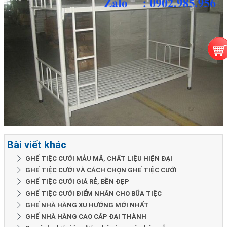
Bài viết khác
GHẾ TIỆC CƯỚI MẪU MÃ, CHẤT LIỆU HIỆN ĐẠI
GHẾ TIỆC CƯỚI VÀ CÁCH CHỌN GHẾ TIỆC CƯỚI
GHẾ TIỆC CƯỚI GIÁ RẺ, BỀN ĐẸP
GHẾ TIỆC CƯỚI ĐIỂM NHẤN CHO BỮA TIỆC
GHẾ NHÀ HÀNG XU HƯỚNG MỚI NHẤT
GHẾ NHÀ HÀNG CAO CẤP ĐẠI THÀNH