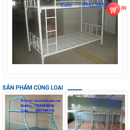
(
0
)
SẢN PHẨM CÙNG LOẠI