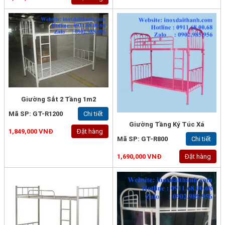
Giường Sắt 2 Tầng 1m2
Mã SP: GT-R1200
Chi tiết
Giường Tầng Ký Túc Xá
1,849,000 VNĐ
Đặt hàng
Mã SP: GT-R800
Chi tiết
1,690,000 VNĐ
Đặt hàng