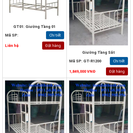
GT01: Giường Tầng 01
Mã SP:
Chi tiết
Liên hệ
Đặt hàng
Giường Tầng Sắt
Mã SP: GT-R1200
Chi tiết
1,849,000 VNĐ
Đặt hàng