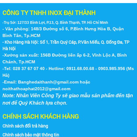
CÔNG TY TNHH INOX ĐẠI THÀNH
-Trụ Sở: 127/33 Bình Lợi, P.13, Q. Bình Thạnh, TP. Hồ Chí Minh
- Văn phòng: 148/3 Đường số 6, P.Bình Hưng Hòa B, Quận
Bình Tân, Tp.HCM
- Kho Hàng Hà Nội:
Số 1, Trần Quý Cáp, P.Văn Miếu, Q. Đống Đa, TP
Hà Nội
-Xưởng sản xuất: 156B Đường liên ấp 6-2, Vĩnh Lộc A, Bình
Chánh, Tp.HCM
-Tel: 028 37 67 07 40 - Hotline: 0911.68.00.68 - 0903.985.956 (Ms
Hà)
-Email:
Banghedaithanh@gmail.com
hoặc
noithathoaphat2012@gmail.com
Note: Nhân Viên Công Ty sẽ giao mẫu sản phẩm đến tận
nơi để Quý Khách lựa chọn.
CHÍNH SÁCH KHÁCH HÀNG
Chính sách đổi trả hàng
Chính sách bảo mật thông tin