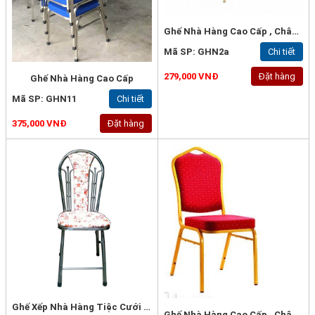
Ghế Nhà Hàng Cao Cấp , Chân Sắt Vuông 20x1.2mm Sơn Tĩnh Điện, Bọc Nệm - GHN2A:
Mã SP: GHN2a
Chi tiết
279,000 VNĐ
Đặt hàng
Ghế Nhà Hàng Cao Cấp
Mã SP: GHN11
Chi tiết
375,000 VNĐ
Đặt hàng
Ghế Xếp Nhà Hàng Tiệc Cưới , Inox Bọc Nệm - GHN4
Ghế Nhà Hàng Cao Cấp , Chân Sắt Vuông 25x1.2mm, Bọc Nệm Khối Loại Tốt -GHN6