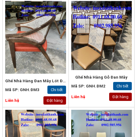
Ghế Nhà Hàng Gỗ Đan Mây
Ghế Nhà Hàng Đan Mây Lót Đệm
Mã SP: GNH.ĐM2
Chi tiết
Mã SP: GNH.ĐM3
Chi tiết
Liên hệ
Đặt hàng
Liên hệ
Đặt hàng