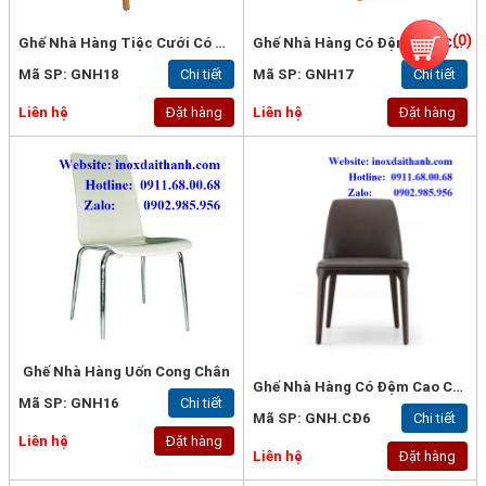
(
0
)
Ghế Nhà Hàng Tiệc Cưới Có Đệm
Ghế Nhà Hàng Có Đệm Tân Cổ Điển
Mã SP: GNH18
Chi tiết
Mã SP: GNH17
Chi tiết
Liên hệ
Đặt hàng
Liên hệ
Đặt hàng
Ghế Nhà Hàng Uốn Cong Chân
Ghế Nhà Hàng Có Đệm Cao Cấp
Mã SP: GNH16
Chi tiết
Mã SP: GNH.CĐ6
Chi tiết
Liên hệ
Đặt hàng
Liên hệ
Đặt hàng