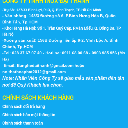
CÔNG TY TNHH INOX ĐẠI THÀNH
-Trụ Sở: 127/33 Bình Lợi, P.13, Q. Bình Thạnh, TP. Hồ Chí Minh
- Văn phòng: 148/3 Đường số 6, P.Bình Hưng Hòa B, Quận
Bình Tân, Tp.HCM
- Kho Hàng Hà Nội:
Số 1, Trần Quý Cáp, P.Văn Miếu, Q. Đống Đa, TP
Hà Nội
-Xưởng sản xuất: 156B Đường liên ấp 6-2, Vĩnh Lộc A, Bình
Chánh, Tp.HCM
-Tel: 028 37 67 07 40 - Hotline: 0911.68.00.68 - 0903.985.956 (Ms
Hà)
-Email:
Banghedaithanh@gmail.com
hoặc
noithathoaphat2012@gmail.com
Note: Nhân Viên Công Ty sẽ giao mẫu sản phẩm đến tận
nơi để Quý Khách lựa chọn.
CHÍNH SÁCH KHÁCH HÀNG
Chính sách đổi trả hàng
Chính sách bảo mật thông tin
Chính sách thanh toán