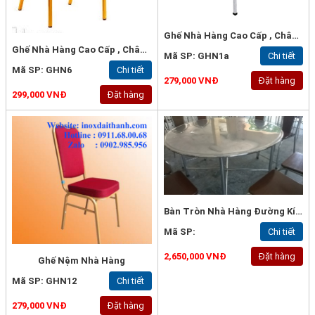
Ghế Nhà Hàng Cao Cấp , Chân Sắt Vuông 20x1.2mm, Bọc Nệm Tốt - GHN1A
Ghế Nhà Hàng Cao Cấp , Chân Sắt Vuông 25x1.2mm, Bọc Nệm Khối Loại Tốt -GHN6
Mã SP: GHN1a
Chi tiết
Mã SP: GHN6
Chi tiết
279,000 VNĐ
Đặt hàng
299,000 VNĐ
Đặt hàng
Bàn Tròn Nhà Hàng Đường Kính 1m4 , Dày 1mm, Inox 304
Mã SP:
Chi tiết
2,650,000 VNĐ
Đặt hàng
Ghế Nệm Nhà Hàng
Mã SP: GHN12
Chi tiết
279,000 VNĐ
Đặt hàng