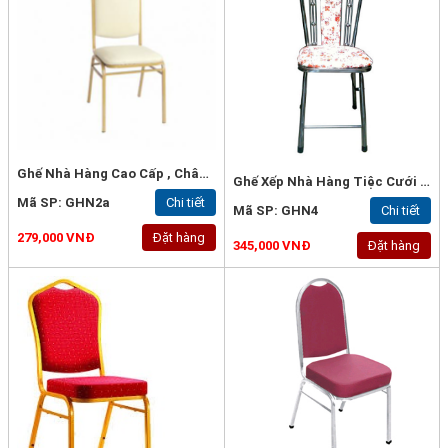
Ghế Nhà Hàng Cao Cấp , Chân Sắt Vuông 20x1.2mm Sơn Tĩnh Điện, Bọc Nệm - GHN2A:
Ghế Xếp Nhà Hàng Tiệc Cưới , Inox Bọc Nệm - GHN4
Mã SP: GHN2a
Chi tiết
Mã SP: GHN4
Chi tiết
279,000 VNĐ
Đặt hàng
345,000 VNĐ
Đặt hàng