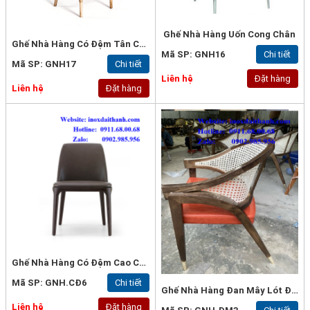
Ghế Nhà Hàng Uốn Cong Chân
Ghế Nhà Hàng Có Đệm Tân Cổ Điển
Mã SP: GNH16
Chi tiết
Mã SP: GNH17
Chi tiết
Liên hệ
Đặt hàng
Liên hệ
Đặt hàng
Ghế Nhà Hàng Có Đệm Cao Cấp
Mã SP: GNH.CĐ6
Chi tiết
Ghế Nhà Hàng Đan Mây Lót Đệm
Liên hệ
Đặt hàng