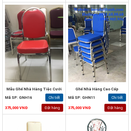
Mẫu Ghế Nhà Hàng Tiệc Cưới
Ghế Nhà Hàng Cao Cấp
Mã SP: GNH16
Chi tiết
Mã SP: GHN11
Chi tiết
375,000 VNĐ
Đặt hàng
375,000 VNĐ
Đặt hàng