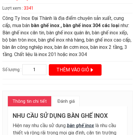
Lượt xem :
3341
Công Ty Inox Đại Thành là địa điểm chuyên sản xuất, cung
cấp, mua bán
bàn ghế inox , bàn ghế inox 304 các loại
như:
Bàn ghế inox căn tin, bàn ghế inox quán ăn, bàn ghế inox xếp,
bộ bàn tròn inox, bàn ghế inox nhà hàng, bàn ghế inox cao cấp,
bàn ăn công nghiệp inox, bàn ăn cơm inox, bàn inox 2 tầng, 3
tầng. Chất liệu là inox 201 hoặc inox 304
THÊM VÀO GIỎ
Số lượng :
Thông tin chi tiết
Đánh giá
NHU CẦU SỬ DỤNG BÀN GHẾ INOX
Hiện nay nhu cầu sử dụng
bàn ghế inox
là nhu cầu
thiết và rộng rãi trong mọi gia đình, căn tin trường