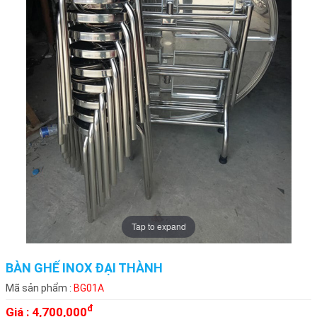
Tap to expand
BÀN GHẾ INOX ĐẠI THÀNH
Mã sản phẩm :
BG01A
đ
Giá :
4,700,000