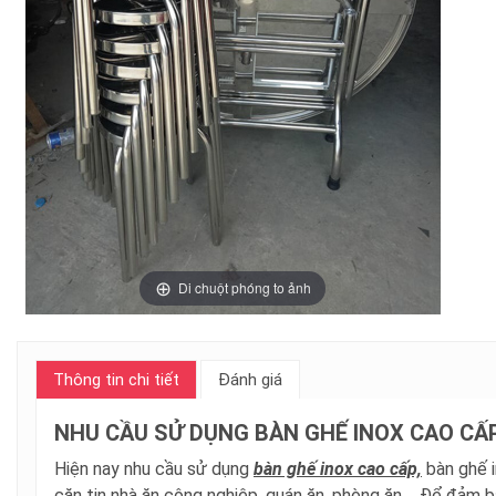
Di chuột phóng to ảnh
Thông tin chi tiết
Đánh giá
NHU CẦU SỬ DỤNG BÀN GHẾ INOX CAO CẤP 
Hiện nay nhu cầu sử dụng
bàn ghế inox cao cấp,
bàn ghế i
căn tin nhà ăn công nghiệp, quán ăn, phòng ăn.... Để đảm