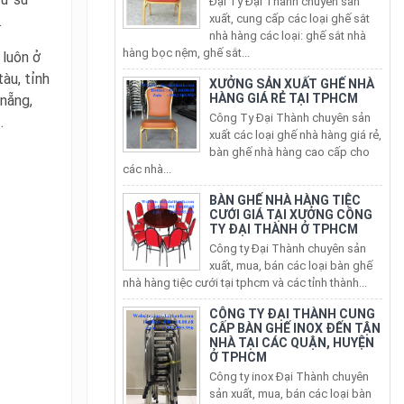
hàng bọc nệm, ghế sắt...
.
XƯỞNG SẢN XUẤT GHẾ NHÀ
 luôn ở
HÀNG GIÁ RẺ TẠI TPHCM
Công Ty Đại Thành chuyên sản
àu, tỉnh
xuất các loại ghế nhà hàng giá rẻ,
 nẵng,
bàn ghế nhà hàng cao cấp cho
.
các nhà...
BÀN GHẾ NHÀ HÀNG TIỆC
CƯỚI GIÁ TẠI XƯỞNG CÔNG
TY ĐẠI THÀNH Ở TPHCM
Công ty Đại Thành chuyên sản
xuất, mua, bán các loại bàn ghế
nhà hàng tiệc cưới tại tphcm và các tỉnh thành...
CÔNG TY ĐẠI THÀNH CUNG
CẤP BÀN GHẾ INOX ĐẾN TẬN
NHÀ TẠI CÁC QUẬN, HUYỆN
Ở TPHCM
Công ty inox Đại Thành chuyên
sản xuất, mua, bán các loại bàn
ghế inox, ghế xếp văn phòng
inox tại các quận huyện ở thành...