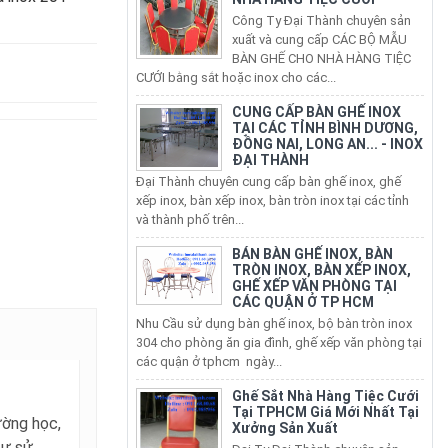
BÀN GHẾ CHO NHÀ HÀNG TIỆC
CƯỚI bằng sắt hoặc inox cho các...
CUNG CẤP BÀN GHẾ INOX
TẠI CÁC TỈNH BÌNH DƯƠNG,
ĐỒNG NAI, LONG AN... - INOX
ĐẠI THÀNH
Đại Thành chuyên cung cấp bàn ghế inox, ghế
xếp inox, bàn xếp inox, bàn tròn inox tại các tỉnh
và thành phố trên...
BÁN BÀN GHẾ INOX, BÀN
TRÒN INOX, BÀN XẾP INOX,
GHẾ XẾP VĂN PHÒNG TẠI
CÁC QUẬN Ở TP HCM
Nhu Cầu sử dụng bàn ghế inox, bộ bàn tròn inox
304 cho phòng ăn gia đình, ghế xếp văn phòng tại
các quận ở tphcm ngày...
Ghế Sắt Nhà Hàng Tiệc Cưới
Tại TPHCM Giá Mới Nhất Tại
Xưởng Sản Xuất
Đại Ty Đại Thành chuyên sản
rường học,
xuất, cung cấp các loại ghế sắt
nhà hàng các loại: ghế sắt nhà
tư sử