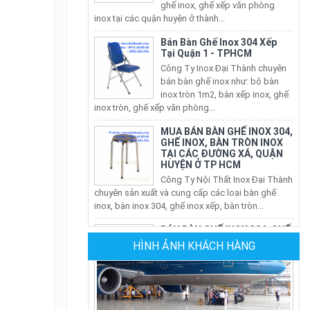
Bán Bàn Ghế Inox 304 Xếp
Tại Quận 1 - TPHCM
Công Ty Inox Đại Thành chuyên
bán bàn ghế inox như: bộ bàn
inox tròn 1m2, bàn xếp inox, ghế
inox tròn, ghế xếp văn phòng...
MUA BÁN BÀN GHẾ INOX 304,
GHẾ INOX, BÀN TRÒN INOX
TẠI CÁC ĐƯỜNG XÁ, QUẬN
HUYỆN Ở TP HCM
Công Ty Nội Thất Inox Đại Thành
chuyên sản xuất và cung cấp các loại bàn ghế
inox, bàn inox 304, ghế inox xếp, bàn tròn...
BÁN BÀN GHẾ INOX 304, GHẾ
INOX, BÀN INOX TẠI CÁC
QUẬN HUYỆN TẠI TP HCM
Nội Thất Inox Đại Thành chuyên
HÌNH ẢNH KHÁCH HÀNG
sản xuất và cung cấp các loại bàn ghế inox, bàn
inox 304, ghế inox xếp, bàn tròn inox xếp...
CÔNG TY SẢN XUẤT GHẾ
NHÀ HÀNG