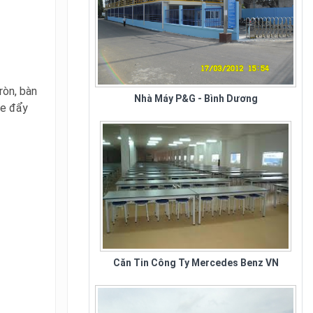
Nhà Máy P&G - Bình Dương
ròn, bàn
xe đẩy
Căn Tin Công Ty Mercedes Benz VN