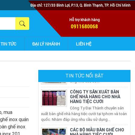
Địa chỉ: 127/33 Bình Lợi, P.13, Q. Bình Thạnh, TP. Hồ Chí Minh
Hỗ trợ khách hàng
0911680068
TIN TỨC
ĐẠI LÝ NHÁNH
LIÊN HỆ
TIN TỨC NỔI BẬT
CÔNG TY SẢN XUẤT BÀN
GHẾ NHÀ HÀNG CHO NHÀ
HÀNG TIỆC CƯỚI
Công Ty Đại Thành chuyên sản
xuất bàn ghế nhà hàng tiệc cưới tại tphcm và toàn
quốc. Nhằm đáp ứng nhu cầu sử dụng...
p, mua
CÁC BỘ MẪU BÀN GHẾ CHO
 ghế inox quán
NHÀ HÀNG TIỆC CƯỚI
 bàn ghế inox
Công Ty Đại Thành chuyên sản
xuất và cung cấp CÁC BỘ MẪU
à inox 201