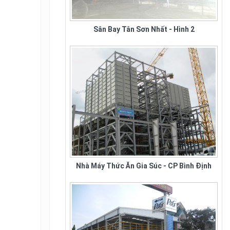
Công Ty Đại Thành chuyên sản
Sân Bay Tân Sơn Nhất - Hình 2
xuất ghế nhà hàng tiệc cưới tại
tphcm và toàn quốc. Nhằm đáp
ứng nhu cầu sử...
Nhà Máy Thức Ăn Gia Súc - CP Bình Định