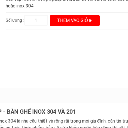
hoặc inox 304
THÊM VÀO GIỎ
Số lượng :
- BÀN GHẾ INOX 304 VÀ 201
nox 304 là nhu cầu thiết và rộng rãi trong mọi gia đình, căn tin t
 bảo an toàn thực phẩm, bảo vệ sức khỏe người tiêu dùng thì vật 