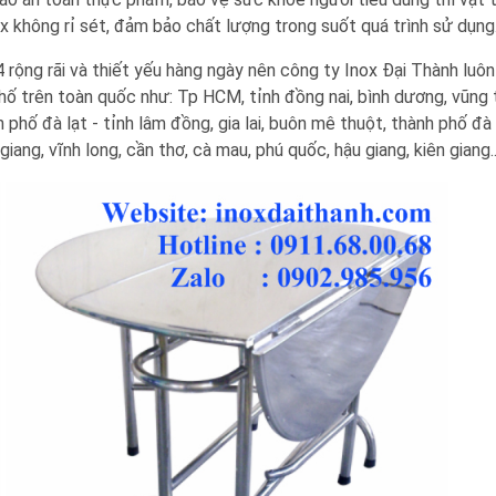
ox không rỉ sét, đảm bảo chất lượng trong suốt quá trình sử dụng
 rộng rãi và thiết yếu hàng ngày nên công ty Inox Đại Thành luôn
hố trên toàn quốc như: Tp HCM, tỉnh đồng nai, bình dương, vũng t
h phố đà lạt - tỉnh lâm đồng, gia lai, buôn mê thuột, thành phố đà
 giang, vĩnh long, cần thơ, cà mau, phú quốc, hậu giang, kiên giang..