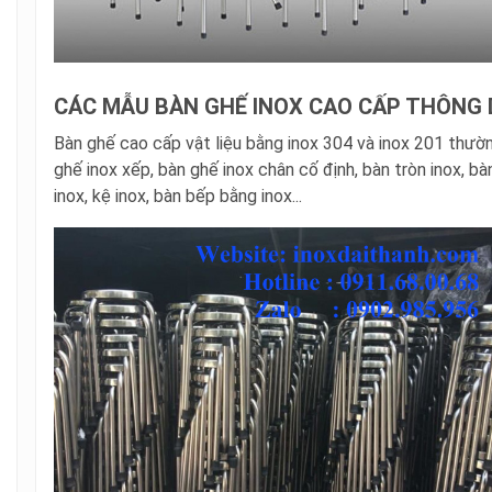
CÁC MẪU BÀN GHẾ INOX CAO CẤP THÔNG
Bàn ghế cao cấp vật liệu bằng inox 304 và inox 201 thườ
ghế inox xếp, bàn ghế inox chân cố định, bàn tròn inox, bà
inox, kệ inox, bàn bếp bằng inox...