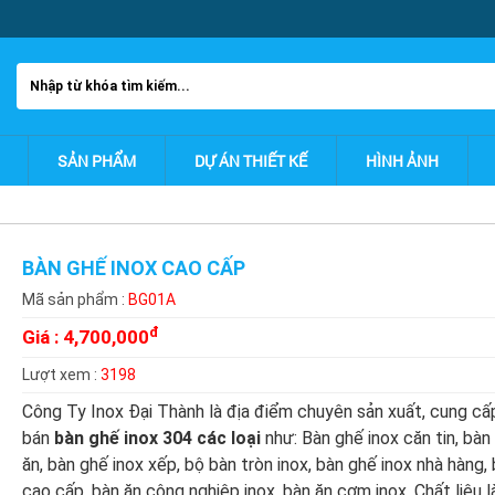
SẢN PHẨM
DỰ ÁN THIẾT KẾ
HÌNH ẢNH
BÀN GHẾ INOX CAO CẤP
Mã sản phẩm :
BG01A
đ
Giá :
4,700,000
Lượt xem :
3198
Công Ty Inox Đại Thành là địa điểm chuyên sản xuất, cung cấ
bán
bàn ghế inox 304 các loại
như: Bàn ghế inox căn tin, bàn
ăn, bàn ghế inox xếp, bộ bàn tròn inox, bàn ghế inox nhà hàng,
cao cấp, bàn ăn công nghiệp inox, bàn ăn cơm inox. Chất liệu l