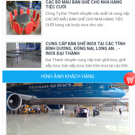
TIỆC CƯỚI
Công Ty Đại Thành chuyên sản xuất và cung cấp
CÁC BỘ MẪU BÀN GHẾ CHO NHÀ HÀNG TIỆC
CƯỚI bằng sắt hoặc inox cho các...
CUNG CẤP BÀN GHẾ INOX TẠI CÁC TỈNH
BÌNH DƯƠNG, ĐỒNG NAI, LONG AN... -
INOX ĐẠI THÀNH
Đại Thành chuyên cung cấp bàn ghế inox, ghế
xếp inox, bàn xếp inox, bàn tròn inox tại các tỉnh
và thành phố trên...
HÌNH ẢNH KHÁCH HÀNG
BÁN BÀN GHẾ INOX, BÀN TRÒN INOX, BÀN
XẾP INOX, GHẾ XẾP VĂN PHÒNG TẠI CÁC
QUẬN Ở TP HCM
Nhu Cầu sử dụng bàn ghế inox, bộ bàn tròn inox
304 cho phòng ăn gia đình, ghế xếp văn phòng
tại các quận ở tphcm ngày...
Ghế Sắt Nhà Hàng Tiệc Cưới Tại TPHCM
Giá Mới Nhất Tại Xưởng Sản Xuất
Đại Ty Đại Thành chuyên sản xuất, cung cấp các
loại ghế sắt nhà hàng các loại: ghế sắt nhà hàng