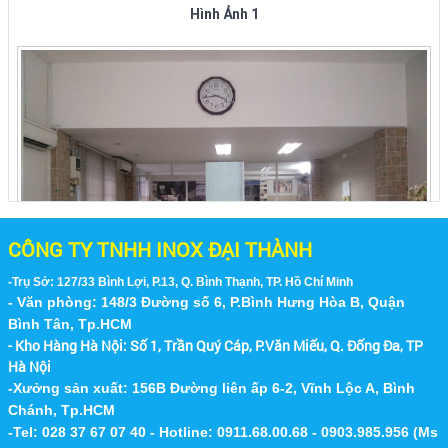
inox tại các quận huyện ở thành...
Bán Bàn Ghế Inox 304 Xếp Tại Quận 1 -
TPHCM
Công Ty Inox Đại Thành chuyên bán bàn ghế
inox như: bộ bàn inox tròn 1m2, bàn xếp inox,
ghế inox tròn, ghế xếp văn phòng...
MUA BÁN BÀN GHẾ INOX 304, GHẾ INOX,
CÔNG TY TNHH INOX ĐẠI THÀNH
BÀN TRÒN INOX TẠI CÁC ĐƯỜNG XÁ,
QUẬN HUYỆN Ở TP HCM
Nhà Máy P&G - Bình Dương
-Trụ Sở: 127/33 Bình Lợi, P.13, Q. Bình Thạnh, TP. Hồ Chí Minh
Công Ty Nội Thất Inox Đại Thành chuyên sản
- Văn phòng: 148/3 Đường số 6, P.Bình Hưng Hòa B, Quận
xuất và cung cấp các loại bàn ghế inox, bàn inox
Bình Tân, Tp.HCM
304, ghế inox xếp, bàn tròn...
- Kho Hàng Hà Nội:
Số 1, Trần Quý Cáp, P.Văn Miếu, Q. Đống Đa, TP
Hình Ảnh 2
Hà Nội
BÁN BÀN GHẾ INOX 304, GHẾ INOX, BÀN
-Xưởng sản xuất: 156B Đường liên ấp 6-2, Vĩnh Lộc A, Bình
INOX TẠI CÁC QUẬN HUYỆN TẠI TP HCM
Chánh, Tp.HCM
Nội Thất Inox Đại Thành chuyên sản xuất và
-Tel: 028 37 67 07 40 - Hotline: 0911.68.00.68 - 0903.985.956 (Ms
cung cấp các loại bàn ghế inox, bàn inox 304,