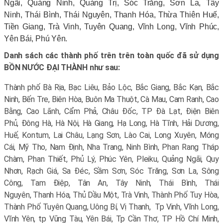
Ngãi, Quảng Ninh, Quảng Trị, Sóc Trăng, Sơn La, Tây
Ninh, Thái Bình, Thái Nguyên, Thanh Hóa, Thừa Thiên Huế,
Tiền Giang, Trà Vinh, Tuyên Quang, Vĩnh Long, Vĩnh Phúc,
Yên Bái, Phú Yên.
Danh sách các thành phố trên trên toàn quốc đã sử dụng
BỒN NƯỚC ĐẠI THÀNH như sau:
Thành phố Bà Rịa, Bạc Liêu, Bảo Lộc, Bắc Giang, Bắc Kạn, Bắc
Ninh, Bến Tre, Biên Hòa, Buôn Ma Thuột, Cà Mau, Cam Ranh, Cao
Bằng, Cao Lãnh, Cẩm Phả, Châu Đốc, TP Đà Lạt, Điện Biên
Phủ, Đông Hà, Hà Nội, Hà Giang, Hạ Long, Hà Tĩnh, Hải Dương,
Huế, Kontum, Lai Châu, Lạng Sơn, Lào Cai, Long Xuyên, Móng
Cái, Mỹ Tho, Nam Định, Nha Trang, Ninh Bình, Phan Rang Tháp
Chàm, Phan Thiết, Phủ Lý, Phúc Yên, Pleiku, Quảng Ngãi, Quy
Nhơn, Rạch Giá, Sa Đéc, Sầm Sơn, Sóc Trăng, Sơn La, Sông
Công, Tam Điệp, Tân An, Tây Ninh, Thái Bình, Thái
Nguyên, Thanh Hóa, Thủ Dầu Một, Trà Vinh, Thành Phố Tuy Hòa,
Thành Phố Tuyên Quang, Uông Bí, Vị Thanh, Tp Vinh, Vĩnh Long,
Vĩnh Yên, tp Vũng Tàu, Yên Bái, Tp Cần Thơ, TP Hồ Chí Minh,