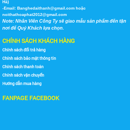
Hà)
ghế inox xếp, bàn tròn inox xếp...
-Email:
Banghedaithanh@gmail.com
hoặc
noithathoaphat2012@gmail.com
Căn Tin Công Ty Mercedes Benz VN
Note: Nhân Viên Công Ty sẽ giao mẫu sản phẩm đến tận
nơi để Quý Khách lựa chọn.
CHÍNH SÁCH KHÁCH HÀNG
Chính sách đổi trả hàng
Chính sách bảo mật thông tin
Chính sách thanh toán
Chính sách vận chuyển
Hình Ảnh 3
Hướng dẫn mua hàng
FANPAGE FACEBOOK
Nhà Máy Thép Vũng Tàu