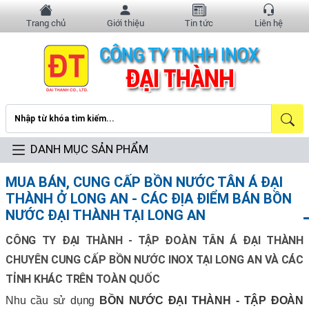
Trang chủ
Giới thiệu
Tin tức
Liên hệ
DANH MỤC SẢN PHẨM
MUA BÁN, CUNG CẤP BỒN NƯỚC TÂN Á ĐẠI
THÀNH Ở LONG AN - CÁC ĐỊA ĐIỂM BÁN BỒN
NƯỚC ĐẠI THÀNH TẠI LONG AN
CÔNG TY ĐẠI THÀNH - TẬP ĐOÀN TÂN Á ĐẠI THÀNH
CHUYÊN CUNG CẤP BỒN NƯỚC INOX TẠI LONG AN VÀ CÁC
TỈNH KHÁC TRÊN TOÀN QUỐC
Nhu cầu sử dụng
BỒN NƯỚC ĐẠI THÀNH
-
TẬP ĐOÀN