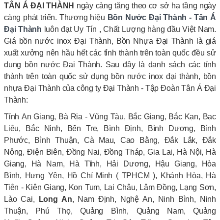
TÂN Á ĐẠI THÀNH
ngày càng tăng theo cơ sở hạ tầng ngày
càng phát triển. Thương hiệu
Bồn Nước Đại Thành - Tân Á
Đại Thành
luôn đạt Uy Tín , Chất Lượng hàng đầu Việt Nam.
Giá bồn nước inox Đại Thành, Bồn Nhựa Đại Thành là giá
xuất xưởng nên hầu hết các tỉnh thành trên toàn quốc đều sử
dụng bồn nước Đại Thành. Sau đây là danh sách các tỉnh
thành trên toàn quốc sử dụng bồn nước inox đại thành, bồn
nhựa Đại Thành của công ty Đại Thành - Tập Đoàn Tân Á Đại
Thành:
Tỉnh An Giang, Bà Rịa - Vũng Tàu, Bắc Giang, Bắc Kạn, Bạc
Liêu, Bắc Ninh, Bến Tre, Bình Định, Bình Dương, Bình
Phước, Bình Thuận, Cà Mau, Cao Bằng, Đắk Lắk, Đắk
Nông, Điện Biên, Đồng Nai, Đồng Tháp, Gia Lai, Hà Nội, Hà
Giang, Hà Nam, Hà Tĩnh, Hải Dương, Hậu Giang, Hòa
Bình, Hưng Yên, Hồ Chí Minh ( TPHCM ), Khánh Hòa, Hà
Tiên - Kiên Giang, Kon Tum, Lai Châu, Lâm Đồng, Lạng Sơn,
Lào Cai,
Long An
, Nam Định, Nghệ An, Ninh Bình, Ninh
Thuận, Phú Thọ, Quảng Bình, Quảng Nam, Quảng