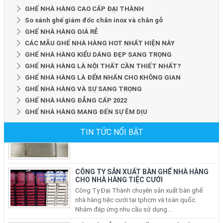
GHẾ NHÀ HÀNG CAO CẤP ĐẠI THÀNH
So sánh ghế giám đốc chân inox và chân gỗ
GHẾ NHÀ HÀNG GIÁ RẺ
CÁC MẪU GHẾ NHÀ HÀNG HOT NHẤT HIỆN NÀY
GHẾ NHÀ HÀNG KIỂU DÁNG ĐẸP SANG TRỌNG
GHẾ NHÀ HÀNG LÀ NỘI THẤT CẦN THIẾT NHẤT?
CÔNG TY SẢN XUẤT GHẾ NHÀ HÀNG
GHẾ NHÀ HÀNG LÀ ĐỂM NHẤN CHO KHÔNG GIAN
Công Ty Đại Thành chuyên sản xuất ghế nhà
GHẾ NHÀ HÀNG VÀ SỰ SANG TRỌNG
hàng tiệc cưới tại tphcm và toàn quốc. Nhằm
GHẾ NHÀ HÀNG ĐẲNG CẤP 2022
đáp ứng nhu cầu sử...
GHẾ NHÀ HÀNG MANG ĐẾN SỰ ÊM DỊU
TIN TỨC NỔI BẬT
CÔNG TY SẢN XUẤT BÀN GHẾ NHÀ HÀNG
CHO NHÀ HÀNG TIỆC CƯỚI
Công Ty Đại Thành chuyên sản xuất bàn ghế
nhà hàng tiệc cưới tại tphcm và toàn quốc.
Nhằm đáp ứng nhu cầu sử dụng...
CÁC BỘ MẪU BÀN GHẾ CHO NHÀ HÀNG