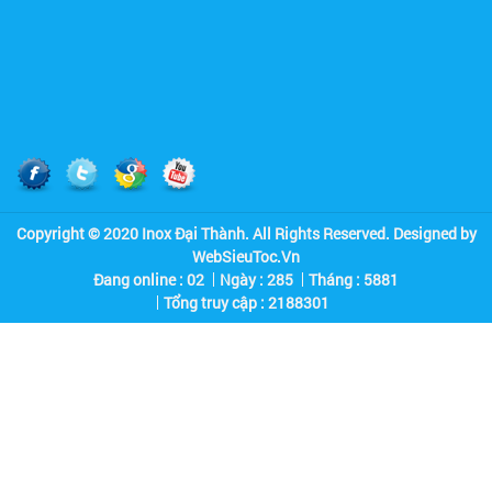
Copyright © 2020 Inox Đại Thành. All Rights Reserved. Designed by
WebSieuToc.Vn
Đang online : 02
Ngày : 285
Tháng : 5881
Tổng truy cập :
2
1
8
8
3
0
1
Quán Cơm Kiều Giang
Hình Ảnh 4