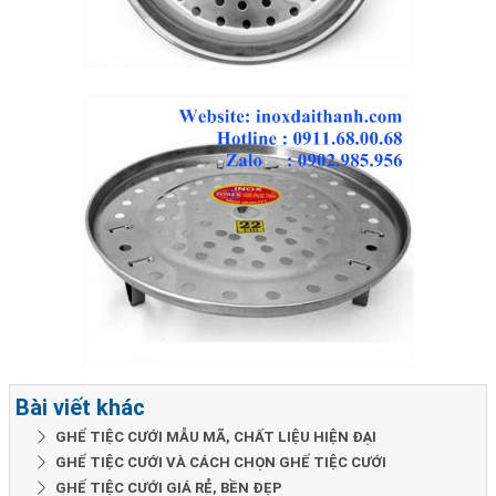
Bài viết khác
GHẾ TIỆC CƯỚI MẪU MÃ, CHẤT LIỆU HIỆN ĐẠI
GHẾ TIỆC CƯỚI VÀ CÁCH CHỌN GHẾ TIỆC CƯỚI
GHẾ TIỆC CƯỚI GIÁ RẺ, BỀN ĐẸP