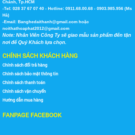
Chánh, Tp.HCM
ghế inox xếp, bàn tròn inox xếp...
-Tel: 028 37 67 07 40 - Hotline: 0911.68.00.68 - 0903.985.956 (Ms
CÔNG TY SẢN XUẤT GHẾ NHÀ HÀNG
Hà)
Công Ty Đại Thành chuyên sản xuất ghế nhà
-Email:
Banghedaithanh@gmail.com
hoặc
Căn Tin Công Ty Mercedes Benz VN
hàng tiệc cưới tại tphcm và toàn quốc. Nhằm
noithathoaphat2012@gmail.com
đáp ứng nhu cầu sử...
Note: Nhân Viên Công Ty sẽ giao mẫu sản phẩm đến tận
nơi để Quý Khách lựa chọn.
CHÍNH SÁCH KHÁCH HÀNG
Chính sách đổi trả hàng
Chính sách bảo mật thông tin
Chính sách thanh toán
Hình Ảnh 3
Chính sách vận chuyển
Hướng dẫn mua hàng
FANPAGE FACEBOOK
Nhà Máy Thép Vũng Tàu