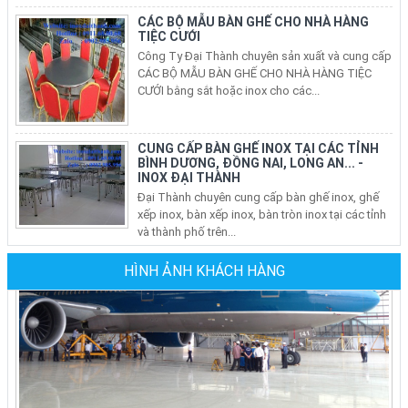
TIỆC CƯỚI
Công Ty Đại Thành chuyên sản xuất và cung cấp
CÁC BỘ MẪU BÀN GHẾ CHO NHÀ HÀNG TIỆC
CƯỚI bằng sắt hoặc inox cho các...
CUNG CẤP BÀN GHẾ INOX TẠI CÁC TỈNH
BÌNH DƯƠNG, ĐỒNG NAI, LONG AN... -
INOX ĐẠI THÀNH
Đại Thành chuyên cung cấp bàn ghế inox, ghế
xếp inox, bàn xếp inox, bàn tròn inox tại các tỉnh
và thành phố trên...
BÁN BÀN GHẾ INOX, BÀN TRÒN INOX, BÀN
XẾP INOX, GHẾ XẾP VĂN PHÒNG TẠI CÁC
QUẬN Ở TP HCM
HÌNH ẢNH KHÁCH HÀNG
Nhu Cầu sử dụng bàn ghế inox, bộ bàn tròn inox
304 cho phòng ăn gia đình, ghế xếp văn phòng
tại các quận ở tphcm ngày...
Ghế Sắt Nhà Hàng Tiệc Cưới Tại TPHCM
Giá Mới Nhất Tại Xưởng Sản Xuất
Đại Ty Đại Thành chuyên sản xuất, cung cấp các
loại ghế sắt nhà hàng các loại: ghế sắt nhà hàng