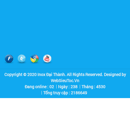
Copyright © 2020 Inox Đại Thành. All Rights Reserved. Designed by
WebSieuToc.Vn
Đang online : 02
Ngày : 238
Tháng : 4530
Tổng truy cập :
2
1
8
6
6
4
9
Quán Cơm Kiều Giang
Hình Ảnh 4