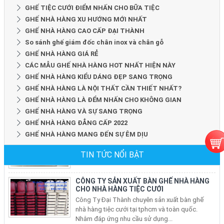
GHẾ TIỆC CƯỚI ĐIỂM NHẤN CHO BỮA TIỆC
GHẾ NHÀ HÀNG XU HƯỚNG MỚI NHẤT
GHẾ NHÀ HÀNG CAO CẤP ĐẠI THÀNH
So sánh ghế giám đốc chân inox và chân gỗ
GHẾ NHÀ HÀNG GIÁ RẺ
CÁC MẪU GHẾ NHÀ HÀNG HOT NHẤT HIỆN NÀY
GHẾ NHÀ HÀNG KIỂU DÁNG ĐẸP SANG TRỌNG
GHẾ NHÀ HÀNG LÀ NỘI THẤT CẦN THIẾT NHẤT?
GHẾ NHÀ HÀNG LÀ ĐỂM NHẤN CHO KHÔNG GIAN
GHẾ NHÀ HÀNG VÀ SỰ SANG TRỌNG
GHẾ NHÀ HÀNG ĐẲNG CẤP 2022
GHẾ NHÀ HÀNG MANG ĐẾN SỰ ÊM DỊU
TIN TỨC NỔI BẬT
CÔNG TY SẢN XUẤT BÀN GHẾ NHÀ HÀNG
CHO NHÀ HÀNG TIỆC CƯỚI
Công Ty Đại Thành chuyên sản xuất bàn ghế
nhà hàng tiệc cưới tại tphcm và toàn quốc.
Nhằm đáp ứng nhu cầu sử dụng...
CÁC BỘ MẪU BÀN GHẾ CHO NHÀ HÀNG