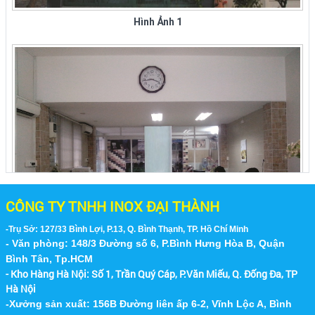
Hình Ảnh 1
inox tại các quận huyện ở thành...
Bán Bàn Ghế Inox 304 Xếp Tại Quận 1 -
TPHCM
Công Ty Inox Đại Thành chuyên bán bàn ghế
inox như: bộ bàn inox tròn 1m2, bàn xếp inox,
ghế inox tròn, ghế xếp văn phòng...
MUA BÁN BÀN GHẾ INOX 304, GHẾ INOX,
BÀN TRÒN INOX TẠI CÁC ĐƯỜNG XÁ,
QUẬN HUYỆN Ở TP HCM
Nhà Máy P&G - Bình Dương
CÔNG TY TNHH INOX ĐẠI THÀNH
Công Ty Nội Thất Inox Đại Thành chuyên sản
xuất và cung cấp các loại bàn ghế inox, bàn inox
-Trụ Sở: 127/33 Bình Lợi, P.13, Q. Bình Thạnh, TP. Hồ Chí Minh
304, ghế inox xếp, bàn tròn...
- Văn phòng: 148/3 Đường số 6, P.Bình Hưng Hòa B, Quận
Hình Ảnh 2
Bình Tân, Tp.HCM
BÁN BÀN GHẾ INOX 304, GHẾ INOX, BÀN
- Kho Hàng Hà Nội:
Số 1, Trần Quý Cáp, P.Văn Miếu, Q. Đống Đa, TP
INOX TẠI CÁC QUẬN HUYỆN TẠI TP HCM
Hà Nội
Nội Thất Inox Đại Thành chuyên sản xuất và
-Xưởng sản xuất: 156B Đường liên ấp 6-2, Vĩnh Lộc A, Bình
cung cấp các loại bàn ghế inox, bàn inox 304,