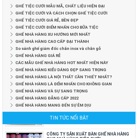
GHẾ TIỆC CƯỚI MẪU MÃ, CHẤT LIỆU HIỆN ĐẠI
GHẾ TIỆC CƯỚI VÀ CÁCH CHỌN GHẾ TIỆC CƯỚI
GHẾ TIỆC CƯỚI GIÁ RẺ, BỀN ĐẸP
GHẾ TIỆC CƯỚI ĐIỂM NHẤN CHO BỮA TIỆC
GHẾ NHÀ HÀNG XU HƯỚNG MỚI NHẤT
GHẾ NHÀ HÀNG CAO CẤP ĐẠI THÀNH
So sánh ghế giám đốc chân inox và chân gỗ
GHẾ NHÀ HÀNG GIÁ RẺ
CÁC MẪU GHẾ NHÀ HÀNG HOT NHẤT HIỆN NÀY
GHẾ NHÀ HÀNG KIỂU DÁNG ĐẸP SANG TRỌNG
GHẾ NHÀ HÀNG LÀ NỘI THẤT CẦN THIẾT NHẤT?
GHẾ NHÀ HÀNG LÀ ĐỂM NHẤN CHO KHÔNG GIAN
GHẾ NHÀ HÀNG VÀ SỰ SANG TRỌNG
GHẾ NHÀ HÀNG ĐẲNG CẤP 2022
GHẾ NHÀ HÀNG MANG ĐẾN SỰ ÊM DỊU
TIN TỨC NỔI BẬT
CÔNG TY SẢN XUẤT BÀN GHẾ NHÀ HÀNG
CHO NHÀ HÀNG TIỆC CƯỚI
Công Ty Đại Thành chuyên sản xuất bàn ghế
nhà hàng tiệc cưới tại tphcm và toàn quốc.