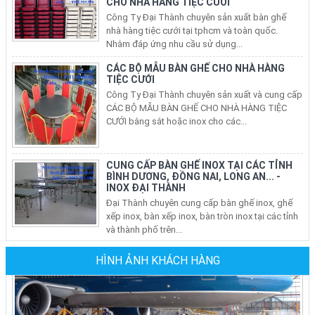
Nhằm đáp ứng nhu cầu sử dụng...
CÁC BỘ MẪU BÀN GHẾ CHO NHÀ HÀNG
TIỆC CƯỚI
Công Ty Đại Thành chuyên sản xuất và cung cấp
CÁC BỘ MẪU BÀN GHẾ CHO NHÀ HÀNG TIỆC
CƯỚI bằng sắt hoặc inox cho các...
CUNG CẤP BÀN GHẾ INOX TẠI CÁC TỈNH
BÌNH DƯƠNG, ĐỒNG NAI, LONG AN... -
INOX ĐẠI THÀNH
Đại Thành chuyên cung cấp bàn ghế inox, ghế
xếp inox, bàn xếp inox, bàn tròn inox tại các tỉnh
và thành phố trên...
BÁN BÀN GHẾ INOX, BÀN TRÒN INOX, BÀN
XẾP INOX, GHẾ XẾP VĂN PHÒNG TẠI CÁC
QUẬN Ở TP HCM
Nhu Cầu sử dụng bàn ghế inox, bộ bàn tròn inox
HÌNH ẢNH KHÁCH HÀNG
304 cho phòng ăn gia đình, ghế xếp văn phòng
tại các quận ở tphcm ngày...
Ghế Sắt Nhà Hàng Tiệc Cưới Tại TPHCM