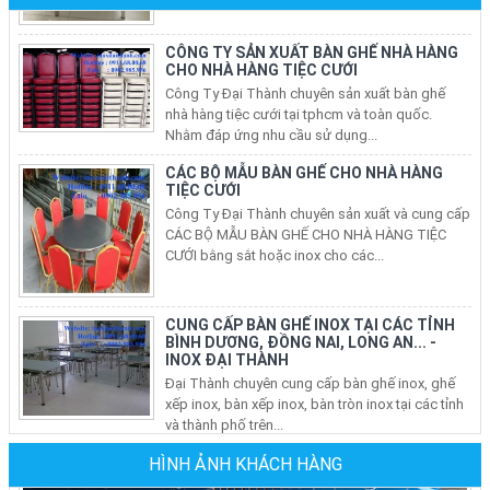
CHO NHÀ HÀNG TIỆC CƯỚI
Công Ty Đại Thành chuyên sản xuất bàn ghế
nhà hàng tiệc cưới tại tphcm và toàn quốc.
Nhằm đáp ứng nhu cầu sử dụng...
CÁC BỘ MẪU BÀN GHẾ CHO NHÀ HÀNG
TIỆC CƯỚI
Công Ty Đại Thành chuyên sản xuất và cung cấp
CÁC BỘ MẪU BÀN GHẾ CHO NHÀ HÀNG TIỆC
CƯỚI bằng sắt hoặc inox cho các...
CUNG CẤP BÀN GHẾ INOX TẠI CÁC TỈNH
BÌNH DƯƠNG, ĐỒNG NAI, LONG AN... -
INOX ĐẠI THÀNH
Đại Thành chuyên cung cấp bàn ghế inox, ghế
xếp inox, bàn xếp inox, bàn tròn inox tại các tỉnh
và thành phố trên...
BÁN BÀN GHẾ INOX, BÀN TRÒN INOX, BÀN
XẾP INOX, GHẾ XẾP VĂN PHÒNG TẠI CÁC
QUẬN Ở TP HCM
HÌNH ẢNH KHÁCH HÀNG
Nhu Cầu sử dụng bàn ghế inox, bộ bàn tròn inox
304 cho phòng ăn gia đình, ghế xếp văn phòng