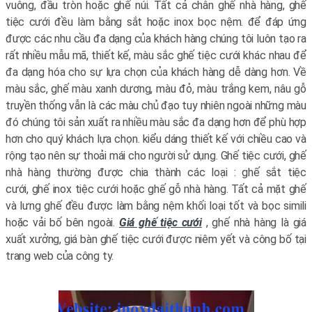
vuông, đầu tròn hoặc ghế núi. Tất cả chân ghế nhà hàng, ghế
tiệc cưới đều làm bằng sắt hoặc inox bọc nệm. để đáp ứng
được các nhu cầu đa dạng của khách hàng chúng tôi luôn tạo ra
rất nhiều mẫu mã, thiết kế, màu sắc ghế tiệc cưới khác nhau để
đa dạng hóa cho sự lựa chọn của khách hàng dễ dàng hơn. Về
màu sắc, ghế màu xanh dương, màu đỏ, màu trắng kem, nâu gỗ
truyền thống vẫn là các màu chủ đạo tuy nhiên ngoài những màu
đó chúng tôi sản xuất ra nhiều màu sắc đa dạng hơn để phù hợp
hơn cho quý khách lựa chọn. kiểu dáng thiết kế với chiều cao và
rộng tạo nên sự thoải mái cho người sử dụng. Ghế tiệc cưới, ghế
nhà hàng thường được chia thành các loại : ghế sắt tiệc
cưới, ghế inox tiệc cưới hoặc ghế gỗ nhà hàng. Tất cả mặt ghế
và lưng ghế đều được làm bằng nệm khối loại tốt và bọc simili
hoặc vải bố bên ngoài.
Giá ghế tiệc cưới
, ghế nhà hàng là giá
xuất xưởng, giá bàn ghế tiệc cưới được niêm yết và công bố tại
trang web của công ty.