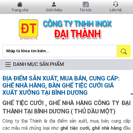
Trang chủ
Giới thiệu
Tin tức
Liên hệ
DANH MỤC SẢN PHẨM
ĐỊA ĐIỂM SẢN XUẤT, MUA BÁN, CUNG CẤP:
GHẾ NHÀ HÀNG, BÀN GHẾ TIỆC CƯỚI GIÁ
XUẤT XƯỞNG TẠI BÌNH DƯƠNG
GHẾ TIỆC CƯỚI , GHẾ NHÀ HÀNG CÔNG TY ĐẠI
THÀNH TẠI BÌNH DƯƠNG ( THỦ DẦU MỘT)
Công ty Đại Thành là địa điểm sản xuất, mua, bán, cung cấp
các mẫu mã chủng loại như
ghế tiệc cưới, ghế nhà hàng
đầu