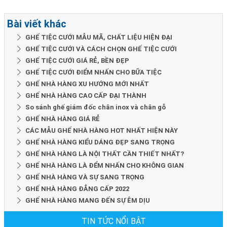
Bài viết khác
GHẾ TIỆC CƯỚI MẪU MÃ, CHẤT LIỆU HIỆN ĐẠI
GHẾ TIỆC CƯỚI VÀ CÁCH CHỌN GHẾ TIỆC CƯỚI
GHẾ TIỆC CƯỚI GIÁ RẺ, BỀN ĐẸP
GHẾ TIỆC CƯỚI ĐIỂM NHẤN CHO BỮA TIỆC
GHẾ NHÀ HÀNG XU HƯỚNG MỚI NHẤT
GHẾ NHÀ HÀNG CAO CẤP ĐẠI THÀNH
So sánh ghế giám đốc chân inox và chân gỗ
GHẾ NHÀ HÀNG GIÁ RẺ
CÁC MẪU GHẾ NHÀ HÀNG HOT NHẤT HIỆN NÀY
GHẾ NHÀ HÀNG KIỂU DÁNG ĐẸP SANG TRỌNG
GHẾ NHÀ HÀNG LÀ NỘI THẤT CẦN THIẾT NHẤT?
GHẾ NHÀ HÀNG LÀ ĐỂM NHẤN CHO KHÔNG GIAN
GHẾ NHÀ HÀNG VÀ SỰ SANG TRỌNG
GHẾ NHÀ HÀNG ĐẲNG CẤP 2022
GHẾ NHÀ HÀNG MANG ĐẾN SỰ ÊM DỊU
TIN TỨC NỔI BẬT
CÔNG TY SẢN XUẤT BÀN GHẾ NHÀ HÀNG