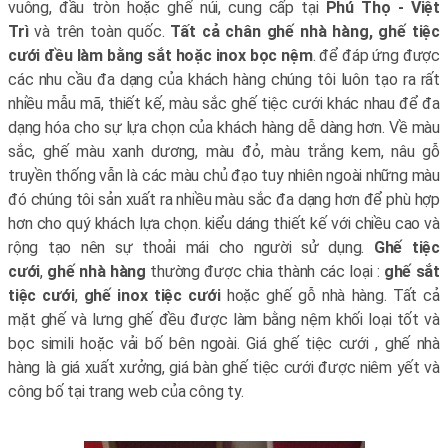
vuông, đầu tròn hoặc ghế núi, cung cấp tại
Phú Thọ - Việt
Trì
và trên toàn quốc.
Tất cả chân ghế nhà hàng, ghế tiệc
cưới đều làm bằng sắt hoặc inox bọc nệm
. để đáp ứng được
các nhu cầu đa dạng của khách hàng chúng tôi luôn tạo ra rất
nhiều mẫu mã, thiết kế, màu sắc ghế tiệc cưới khác nhau để đa
dạng hóa cho sự lựa chọn của khách hàng dễ dàng hơn. Về màu
sắc, ghế màu xanh dương, màu đỏ, màu trắng kem, nâu gỗ
truyền thống vẫn là các màu chủ đạo tuy nhiên ngoài những màu
đó chúng tôi sản xuất ra nhiều màu sắc đa dạng hơn để phù hợp
hơn cho quý khách lựa chọn. kiểu dáng thiết kế với chiều cao và
rộng tạo nên sự thoải mái cho người sử dụng.
Ghế tiệc
cưới
,
ghế nhà hàng
thường được chia thành các loại :
ghế sắt
tiệc cưới
,
ghế inox tiệc cưới
hoặc ghế gỗ nhà hàng. Tất cả
mặt ghế và lưng ghế đều được làm bằng nệm khối loại tốt và
bọc simili hoặc vải bố bên ngoài. Giá ghế tiệc cưới , ghế nhà
hàng là giá xuất xưởng, giá bàn ghế tiệc cưới được niêm yết và
công bố tại trang web của công ty.