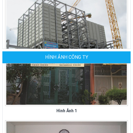
nhà hàng giá rẻ, bàn ghế nhà hàng cao cấp cho
các nhà...
BÀN GHẾ NHÀ HÀNG TIỆC CƯỚI GIÁ TẠI
XƯỞNG CÔNG TY ĐẠI THÀNH Ở TPHCM
Công ty Đại Thành chuyên sản xuất, mua, bán
các loại bàn ghế nhà hàng tiệc cưới tại tphcm và
các tỉnh thành...
HÌNH ẢNH CÔNG TY
CÔNG TY ĐẠI THÀNH CUNG CẤP BÀN GHẾ
Nhà Máy Thức Ăn Gia Súc - CP Bình Định
INOX ĐẾN TẬN NHÀ TẠI CÁC QUẬN,
HUYỆN Ở TPHCM
Công ty inox Đại Thành chuyên sản xuất, mua,
bán các loại bàn ghế inox, ghế xếp văn phòng
Hình Ảnh 1
inox tại các quận huyện ở thành...
Bán Bàn Ghế Inox 304 Xếp Tại Quận 1 -
TPHCM