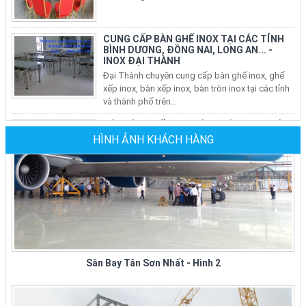
BÌNH DƯƠNG, ĐỒNG NAI, LONG AN... -
INOX ĐẠI THÀNH
Đại Thành chuyên cung cấp bàn ghế inox, ghế
xếp inox, bàn xếp inox, bàn tròn inox tại các tỉnh
và thành phố trên...
BÁN BÀN GHẾ INOX, BÀN TRÒN INOX, BÀN
XẾP INOX, GHẾ XẾP VĂN PHÒNG TẠI CÁC
QUẬN Ở TP HCM
Nhu Cầu sử dụng bàn ghế inox, bộ bàn tròn inox
304 cho phòng ăn gia đình, ghế xếp văn phòng
HÌNH ẢNH KHÁCH HÀNG
tại các quận ở tphcm ngày...
Ghế Sắt Nhà Hàng Tiệc Cưới Tại TPHCM
Giá Mới Nhất Tại Xưởng Sản Xuất
Đại Ty Đại Thành chuyên sản xuất, cung cấp các
loại ghế sắt nhà hàng các loại: ghế sắt nhà hàng
Sân Bay Tân Sơn Nhất - Hình 2
bọc nệm, ghế sắt...
XƯỞNG SẢN XUẤT GHẾ NHÀ HÀNG GIÁ RẺ
TẠI TPHCM
Công Ty Đại Thành chuyên sản xuất các loại ghế