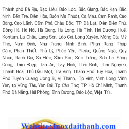
Thành phố Bà Rịa, Bạc Liêu, Bảo Lộc, Bắc Giang, Bắc Kạn, Bắc
Ninh, Bến Tre, Biên Hòa, Buôn Ma Thuột, Cà Mau, Cam Ranh, Cao
Bằng, Cao Lãnh, Cẩm Phả, Châu Đốc, TP Đà Lạt, Điện Biên Phủ,
Đông Hà, Hà Nội, Hà Giang, Hạ Long, Hà Tĩnh, Hải Dương, Huế,
Kontum, Lai Châu, Lạng Sơn, Lào Cai, Long Xuyên, Móng Cái, Mỹ
Tho, Nam Định, Nha Trang, Ninh Bình, Phan Rang Tháp
Càm, Phan Thiết, Phủ Lý, Phúc Yên, Pleiku, Quảng Ngãi, Quy
Nhơn, Rạch Giá, Sa Đéc, Sầm Sơn, Sóc Trăng, Sơn La, Sông
Công,
Tam Điệp
, Tân An, Tây Ninh, Thái Bình, Thái Nguyên,
Thanh Hóa, Thủ Dầu Một, Trà Vinh, Thành Phố Tuy Hòa, Thành
Phố Tuyên Quang, Uông Bí, Vị Thanh, Tp Vinh, Vĩnh Long, Vĩnh
Yên, tp Vũng Tàu, Yên Bái, Tp Cần Thơ, TP Hồ Chí Minh, Thành
Phố Đà Nẵng, Hải Phòng, Bình Dương, Bảo Lộc,
Việt Trì
...