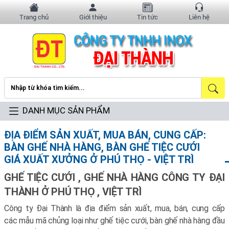
Trang chủ
Giới thiệu
Tin tức
Liên hệ
DANH MỤC SẢN PHẨM
ĐỊA ĐIỂM SẢN XUẤT, MUA BÁN, CUNG CẤP:
BÀN GHẾ NHÀ HÀNG, BÀN GHẾ TIỆC CƯỚI
GIÁ XUẤT XƯỞNG Ở PHÚ THỌ - VIỆT TRÌ
GHẾ TIỆC CƯỚI , GHẾ NHÀ HÀNG CÔNG TY ĐẠI
THÀNH Ở PHÚ THỌ , VIỆT TRÌ
Công ty Đại Thành là địa điểm sản xuất, mua, bán, cung cấp
các mẫu mã chủng loại như ghế tiệc cưới, bàn ghế nhà hàng đầu