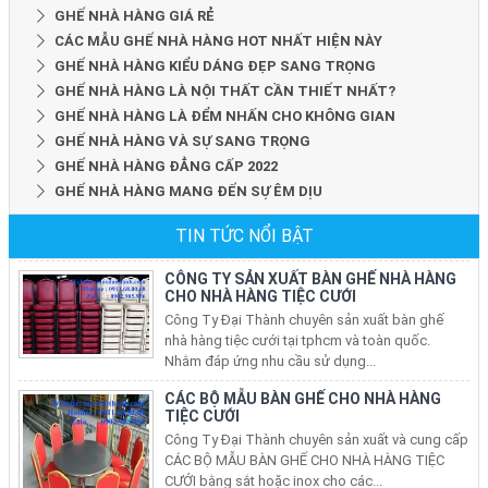
GHẾ NHÀ HÀNG GIÁ RẺ
CÁC MẪU GHẾ NHÀ HÀNG HOT NHẤT HIỆN NÀY
GHẾ NHÀ HÀNG KIỂU DÁNG ĐẸP SANG TRỌNG
GHẾ NHÀ HÀNG LÀ NỘI THẤT CẦN THIẾT NHẤT?
GHẾ NHÀ HÀNG LÀ ĐỂM NHẤN CHO KHÔNG GIAN
GHẾ NHÀ HÀNG VÀ SỰ SANG TRỌNG
GHẾ NHÀ HÀNG ĐẲNG CẤP 2022
GHẾ NHÀ HÀNG MANG ĐẾN SỰ ÊM DỊU
CÔNG TY SẢN XUẤT BÀN GHẾ NHÀ HÀNG
CHO NHÀ HÀNG TIỆC CƯỚI
TIN TỨC NỔI BẬT
Công Ty Đại Thành chuyên sản xuất bàn ghế
nhà hàng tiệc cưới tại tphcm và toàn quốc.
Nhằm đáp ứng nhu cầu sử dụng...
CÁC BỘ MẪU BÀN GHẾ CHO NHÀ HÀNG
TIỆC CƯỚI
Công Ty Đại Thành chuyên sản xuất và cung cấp
CÁC BỘ MẪU BÀN GHẾ CHO NHÀ HÀNG TIỆC
CƯỚI bằng sắt hoặc inox cho các...
CUNG CẤP BÀN GHẾ INOX TẠI CÁC TỈNH