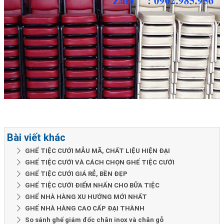
Bài viết khác
GHẾ TIỆC CƯỚI MẪU MÃ, CHẤT LIỆU HIỆN ĐẠI
GHẾ TIỆC CƯỚI VÀ CÁCH CHỌN GHẾ TIỆC CƯỚI
GHẾ TIỆC CƯỚI GIÁ RẺ, BỀN ĐẸP
GHẾ TIỆC CƯỚI ĐIỂM NHẤN CHO BỮA TIỆC
GHẾ NHÀ HÀNG XU HƯỚNG MỚI NHẤT
GHẾ NHÀ HÀNG CAO CẤP ĐẠI THÀNH
So sánh ghế giám đốc chân inox và chân gỗ