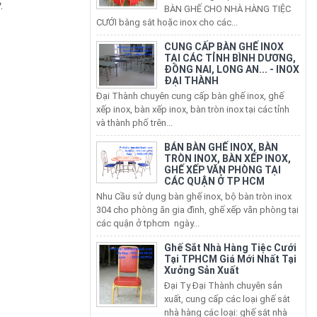
.
CUNG CẤP BÀN GHẾ INOX
TẠI CÁC TỈNH BÌNH DƯƠNG,
ĐỒNG NAI, LONG AN... - INOX
ĐẠI THÀNH
Đại Thành chuyên cung cấp bàn ghế inox, ghế
xếp inox, bàn xếp inox, bàn tròn inox tại các tỉnh
và thành phố trên...
BÁN BÀN GHẾ INOX, BÀN
TRÒN INOX, BÀN XẾP INOX,
GHẾ XẾP VĂN PHÒNG TẠI
CÁC QUẬN Ở TP HCM
Nhu Cầu sử dụng bàn ghế inox, bộ bàn tròn inox
304 cho phòng ăn gia đình, ghế xếp văn phòng tại
các quận ở tphcm ngày...
Ghế Sắt Nhà Hàng Tiệc Cưới
Tại TPHCM Giá Mới Nhất Tại
Xưởng Sản Xuất
Đại Ty Đại Thành chuyên sản
xuất, cung cấp các loại ghế sắt
nhà hàng các loại: ghế sắt nhà
hàng bọc nệm, ghế sắt...