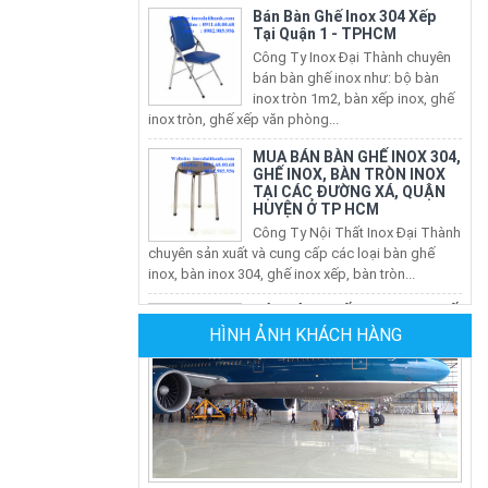
Công Ty Inox Đại Thành chuyên
bán bàn ghế inox như: bộ bàn
inox tròn 1m2, bàn xếp inox, ghế
inox tròn, ghế xếp văn phòng...
MUA BÁN BÀN GHẾ INOX 304,
GHẾ INOX, BÀN TRÒN INOX
TẠI CÁC ĐƯỜNG XÁ, QUẬN
HUYỆN Ở TP HCM
Công Ty Nội Thất Inox Đại Thành
chuyên sản xuất và cung cấp các loại bàn ghế
inox, bàn inox 304, ghế inox xếp, bàn tròn...
BÁN BÀN GHẾ INOX 304, GHẾ
INOX, BÀN INOX TẠI CÁC
QUẬN HUYỆN TẠI TP HCM
HÌNH ẢNH KHÁCH HÀNG
Nội Thất Inox Đại Thành chuyên
sản xuất và cung cấp các loại bàn ghế inox, bàn
inox 304, ghế inox xếp, bàn tròn inox xếp...
CÔNG TY SẢN XUẤT GHẾ
NHÀ HÀNG
Công Ty Đại Thành chuyên sản
Sân Bay Tân Sơn Nhất - Hình 2
xuất ghế nhà hàng tiệc cưới tại