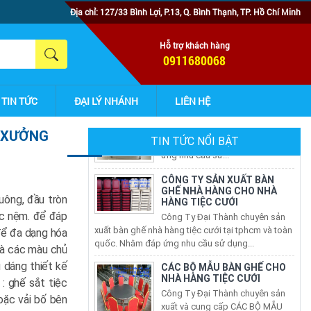
Địa chỉ: 127/33 Bình Lợi, P.13, Q. Bình Thạnh, TP. Hồ Chí Minh
Hỗ trợ khách hàng
0911680068
TIN TỨC
ĐẠI LÝ NHÁNH
LIÊN HỆ
T XƯỞNG
TIN TỨC NỔI BẬT
CÔNG TY SẢN XUẤT BÀN
GHẾ NHÀ HÀNG CHO NHÀ
HÀNG TIỆC CƯỚI
Công Ty Đại Thành chuyên sản
uông, đầu tròn
xuất bàn ghế nhà hàng tiệc cưới tại tphcm và toàn
ọc nệm. để đáp
quốc. Nhằm đáp ứng nhu cầu sử dụng...
để đa dạng hóa
CÁC BỘ MẪU BÀN GHẾ CHO
là các màu chủ
NHÀ HÀNG TIỆC CƯỚI
 dáng thiết kế
Công Ty Đại Thành chuyên sản
: ghế sắt tiệc
xuất và cung cấp CÁC BỘ MẪU
BÀN GHẾ CHO NHÀ HÀNG TIỆC
oặc vải bố bên
CƯỚI bằng sắt hoặc inox cho các...