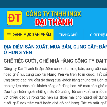
DANH MỤC SẢN PHẨM
TRANG CHỦ
GIỚI THIỆU
ĐỊA ĐIỂM SẢN XUẤT, MUA BÁN, CUNG CẤP: BÀ
Ở HƯNG YÊN
GHẾ TIỆC CƯỚI , GHẾ NHÀ HÀNG CÔNG TY ĐẠI
Công ty Đại Thành là địa điểm sản xuất, mua, bán, cung cấp c
hoặc ghế núi, cung cấp tại
Hưng Yên
và trên toàn quốc. Tất cả
ứng được các nhu cầu đa dạng của khách hàng chúng tôi luôn tạ
cho sự lựa chọn của khách hàng dễ dàng hơn. Về màu sắc, ghế 
đạo tuy nhiên ngoài những màu đó chúng tôi sản xuất ra nhiều 
với chiều cao và rộng tạo nên sự thoải mái cho người sử dụng
cưới, ghế inox tiệc cưới hoặc ghế gỗ nhà hàng. Tất cả mặt ghế