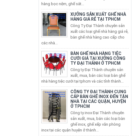
XƯỞNG SẢN XUẤT GHẾ NHÀ
HÀNG GIÁ RẺ TẠI TPHCM
Công Ty Đại Thành chuyên sản
xuất các loại ghế nhà hàng giá rẻ,
bàn ghế nhà hàng cao cấp cho
các nhà...
BÀN GHẾ NHÀ HÀNG TIỆC
CƯỚI GIÁ TẠI XƯỞNG CÔNG
TY ĐẠI THÀNH Ở TPHCM
Công ty Đại Thành chuyên sản
xuất, mua, bán các loại bàn ghế
nhà hàng tiệc cưới tại tphcm và các tỉnh thành...
CÔNG TY ĐẠI THÀNH CUNG
CẤP BÀN GHẾ INOX ĐẾN TẬN
NHÀ TẠI CÁC QUẬN, HUYỆN
Ở TPHCM
Công ty inox Đại Thành chuyên
sản xuất, mua, bán các loại bàn
ghế inox, ghế xếp văn phòng
inox tại các quận huyện ở thành...
Bán Bàn Ghế Inox 304 Xếp
Tại Quận 1 - TPHCM