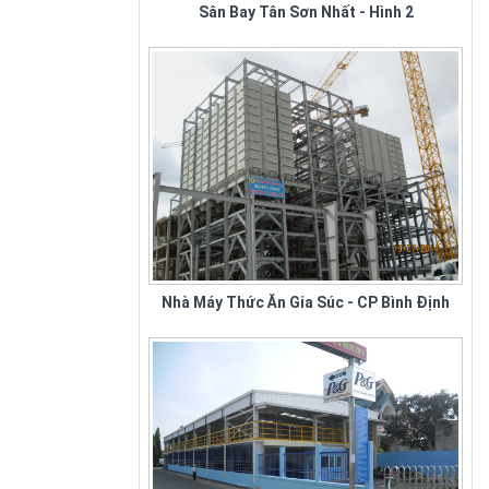
tphcm và toàn quốc. Nhằm đáp
ứng nhu cầu sử...
Nhà Máy Thức Ăn Gia Súc - CP Bình Định