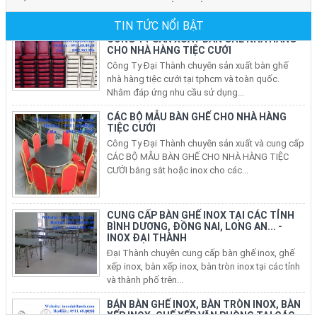
CHO NHÀ HÀNG TIỆC CƯỚI
Công Ty Đại Thành chuyên sản xuất bàn ghế
TIN TỨC NỔI BẬT
nhà hàng tiệc cưới tại tphcm và toàn quốc.
Nhằm đáp ứng nhu cầu sử dụng...
CÁC BỘ MẪU BÀN GHẾ CHO NHÀ HÀNG
TIỆC CƯỚI
Công Ty Đại Thành chuyên sản xuất và cung cấp
CÁC BỘ MẪU BÀN GHẾ CHO NHÀ HÀNG TIỆC
CƯỚI bằng sắt hoặc inox cho các...
CUNG CẤP BÀN GHẾ INOX TẠI CÁC TỈNH
BÌNH DƯƠNG, ĐỒNG NAI, LONG AN... -
INOX ĐẠI THÀNH
Đại Thành chuyên cung cấp bàn ghế inox, ghế
xếp inox, bàn xếp inox, bàn tròn inox tại các tỉnh
và thành phố trên...
BÁN BÀN GHẾ INOX, BÀN TRÒN INOX, BÀN
XẾP INOX, GHẾ XẾP VĂN PHÒNG TẠI CÁC
QUẬN Ở TP HCM
Nhu Cầu sử dụng bàn ghế inox, bộ bàn tròn inox
304 cho phòng ăn gia đình, ghế xếp văn phòng