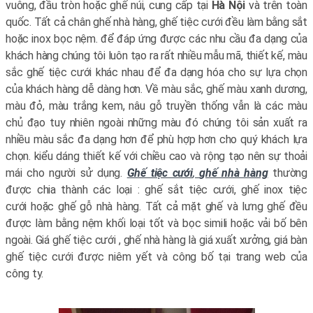
vuông, đầu tròn hoặc ghế núi, cung cấp tại
Hà Nội
và trên toàn
quốc. Tất cả chân ghế nhà hàng, ghế tiệc cưới đều làm bằng sắt
hoặc inox bọc nệm. để đáp ứng được các nhu cầu đa dạng của
khách hàng chúng tôi luôn tạo ra rất nhiều mẫu mã, thiết kế, màu
sắc ghế tiệc cưới khác nhau để đa dạng hóa cho sự lựa chọn
của khách hàng dễ dàng hơn. Về màu sắc, ghế màu xanh dương,
màu đỏ, màu trắng kem, nâu gỗ truyền thống vẫn là các màu
chủ đạo tuy nhiên ngoài những màu đó chúng tôi sản xuất ra
nhiều màu sắc đa dạng hơn để phù hợp hơn cho quý khách lựa
chọn. kiểu dáng thiết kế với chiều cao và rộng tạo nên sự thoải
mái cho người sử dụng.
Ghế tiệc cưới
,
ghế nhà hàng
thường
được chia thành các loại : ghế sắt tiệc cưới, ghế inox tiệc
cưới hoặc ghế gỗ nhà hàng. Tất cả mặt ghế và lưng ghế đều
được làm bằng nệm khối loại tốt và bọc simili hoặc vải bố bên
ngoài. Giá ghế tiệc cưới , ghế nhà hàng là giá xuất xưởng, giá bàn
ghế tiệc cưới được niêm yết và công bố tại trang web của
công ty.