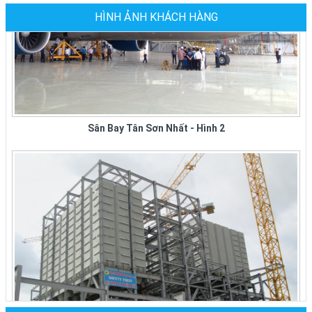
tại các quận ở tphcm ngày...
HÌNH ẢNH KHÁCH HÀNG
Ghế Sắt Nhà Hàng Tiệc Cưới Tại TPHCM
Giá Mới Nhất Tại Xưởng Sản Xuất
Đại Ty Đại Thành chuyên sản xuất, cung cấp các
loại ghế sắt nhà hàng các loại: ghế sắt nhà hàng
Sân Bay Tân Sơn Nhất - Hình 2
bọc nệm, ghế sắt...
XƯỞNG SẢN XUẤT GHẾ NHÀ HÀNG GIÁ RẺ
TẠI TPHCM
Công Ty Đại Thành chuyên sản xuất các loại ghế
nhà hàng giá rẻ, bàn ghế nhà hàng cao cấp cho
các nhà...
BÀN GHẾ NHÀ HÀNG TIỆC CƯỚI GIÁ TẠI
XƯỞNG CÔNG TY ĐẠI THÀNH Ở TPHCM
Công ty Đại Thành chuyên sản xuất, mua, bán
các loại bàn ghế nhà hàng tiệc cưới tại tphcm và
các tỉnh thành...