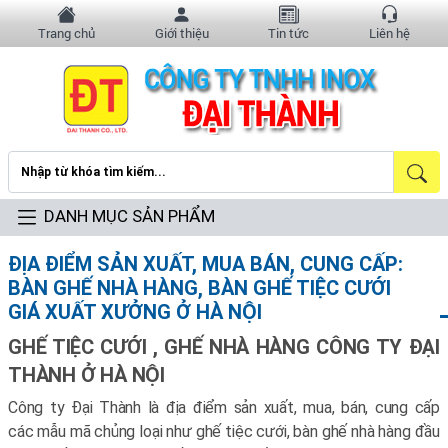
Trang chủ
Giới thiệu
Tin tức
Liên hệ
DANH MỤC SẢN PHẨM
ĐỊA ĐIỂM SẢN XUẤT, MUA BÁN, CUNG CẤP:
BÀN GHẾ NHÀ HÀNG, BÀN GHẾ TIỆC CƯỚI
GIÁ XUẤT XƯỞNG Ở HÀ NỘI
GHẾ TIỆC CƯỚI , GHẾ NHÀ HÀNG CÔNG TY ĐẠI
THÀNH Ở HÀ NỘI
Công ty Đại Thành là địa điểm sản xuất, mua, bán, cung cấp
các mẫu mã chủng loại như ghế tiệc cưới, bàn ghế nhà hàng đầu