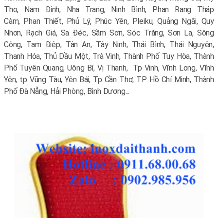
Tho, Nam Định, Nha Trang, Ninh Bình, Phan Rang Tháp
Càm, Phan Thiết, Phủ Lý, Phúc Yên, Pleiku, Quảng Ngãi, Quy
Nhơn, Rạch Giá, Sa Đéc, Sầm Sơn, Sóc Trăng, Sơn La, Sông
Công, Tam Điệp, Tân An, Tây Ninh, Thái Bình, Thái Nguyên,
Thanh Hóa, Thủ Dầu Một, Trà Vinh, Thành Phố Tuy Hòa, Thành
Phố Tuyên Quang, Uông Bí, Vị Thanh, Tp Vinh, Vĩnh Long, Vĩnh
Yên, tp Vũng Tàu, Yên Bái, Tp Cần Thơ, TP Hồ Chí Minh, Thành
Phố Đà Nẵng, Hải Phòng, Bình Dương...