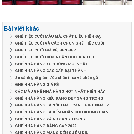
Bài viết khác
GHẾ TIỆC CƯỚI MẪU MÃ, CHẤT LIỆU HIỆN ĐẠI
GHẾ TIỆC CƯỚI VÀ CÁCH CHỌN GHẾ TIỆC CƯỚI
GHẾ TIỆC CƯỚI GIÁ RẺ, BỀN ĐẸP
GHẾ TIỆC CƯỚI ĐIỂM NHẤN CHO BỮA TIỆC
GHẾ NHÀ HÀNG XU HƯỚNG MỚI NHẤT
GHẾ NHÀ HÀNG CAO CẤP ĐẠI THÀNH
So sánh ghế giám đốc chân inox và chân gỗ
GHẾ NHÀ HÀNG GIÁ RẺ
CÁC MẪU GHẾ NHÀ HÀNG HOT NHẤT HIỆN NÀY
GHẾ NHÀ HÀNG KIỂU DÁNG ĐẸP SANG TRỌNG
GHẾ NHÀ HÀNG LÀ NỘI THẤT CẦN THIẾT NHẤT?
GHẾ NHÀ HÀNG LÀ ĐỂM NHẤN CHO KHÔNG GIAN
GHẾ NHÀ HÀNG VÀ SỰ SANG TRỌNG
GHẾ NHÀ HÀNG ĐẲNG CẤP 2022
GHẾ NHÀ HÀNG MANG ĐẾN SỰ ÊM DỊU
CÔNG TY SẢN XUẤT BÀN GHẾ NHÀ HÀNG