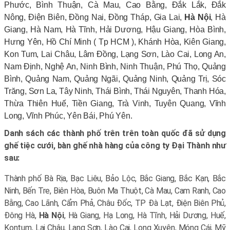
Phước, Bình Thuận, Cà Mau, Cao Bằng, Đắk Lắk, Đắk
Nông, Điện Biên, Đồng Nai, Đồng Tháp, Gia Lai,
Hà Nội
, Hà
Giang, Hà Nam, Hà Tĩnh, Hải Dương, Hậu Giang, Hòa Bình,
Hưng Yên, Hồ Chí Minh ( Tp HCM ), Khánh Hòa, Kiên Giang,
Kon Tum, Lai Châu, Lâm Đồng, Lạng Sơn, Lào Cai, Long An,
Nam Định, Nghệ An, Ninh Bình, Ninh Thuận, Phú Thọ, Quảng
Bình, Quảng Nam, Quảng Ngãi, Quảng Ninh, Quảng Trị, Sóc
Trăng, Sơn La, Tây Ninh, Thái Bình, Thái Nguyên, Thanh Hóa,
Thừa Thiên Huế, Tiền Giang, Trà Vinh, Tuyên Quang, Vĩnh
Long, Vĩnh Phúc, Yên Bái, Phú Yên.
Danh sách các thành phố trên trên toàn quốc đã sử dụng
ghế tiệc cưới, bàn ghế nhà hàng của công ty Đại Thành như
sau:
Thành phố Bà Rịa, Bạc Liêu, Bảo Lộc, Bắc Giang, Bắc Kạn, Bắc
Ninh, Bến Tre, Biên Hòa, Buôn Ma Thuột, Cà Mau, Cam Ranh, Cao
Bằng, Cao Lãnh, Cẩm Phả, Châu Đốc, TP Đà Lạt, Điện Biên Phủ,
Đông Hà,
Hà Nội
, Hà Giang, Hạ Long, Hà Tĩnh, Hải Dương, Huế,
Kontum, Lai Châu, Lạng Sơn, Lào Cai, Long Xuyên, Móng Cái, Mỹ