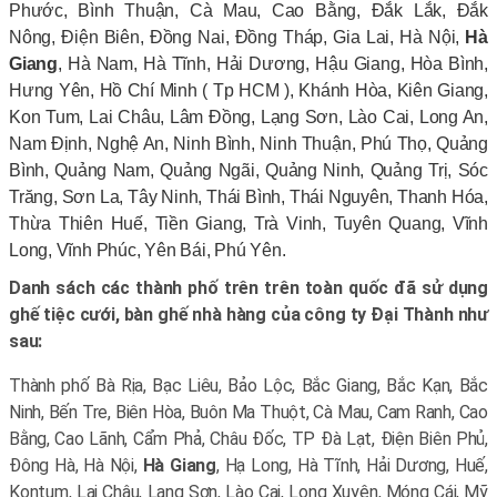
Phước, Bình Thuận, Cà Mau, Cao Bằng, Đắk Lắk, Đắk
Nông, Điện Biên, Đồng Nai, Đồng Tháp, Gia Lai, Hà Nội,
Hà
Giang
, Hà Nam, Hà Tĩnh, Hải Dương, Hậu Giang, Hòa Bình,
Hưng Yên, Hồ Chí Minh ( Tp HCM ), Khánh Hòa, Kiên Giang,
Kon Tum, Lai Châu, Lâm Đồng, Lạng Sơn, Lào Cai, Long An,
Nam Định, Nghệ An, Ninh Bình, Ninh Thuận, Phú Thọ, Quảng
Bình, Quảng Nam, Quảng Ngãi, Quảng Ninh, Quảng Trị, Sóc
Trăng, Sơn La, Tây Ninh, Thái Bình, Thái Nguyên, Thanh Hóa,
Thừa Thiên Huế, Tiền Giang, Trà Vinh, Tuyên Quang, Vĩnh
Long, Vĩnh Phúc, Yên Bái, Phú Yên.
Danh sách các thành phố trên trên toàn quốc đã sử dụng
ghế tiệc cưới, bàn ghế nhà hàng của công ty Đại Thành như
sau:
Thành phố Bà Rịa, Bạc Liêu, Bảo Lộc, Bắc Giang, Bắc Kạn, Bắc
Ninh, Bến Tre, Biên Hòa, Buôn Ma Thuột, Cà Mau, Cam Ranh, Cao
Bằng, Cao Lãnh, Cẩm Phả, Châu Đốc, TP Đà Lạt, Điện Biên Phủ,
Đông Hà, Hà Nội,
Hà Giang
, Hạ Long, Hà Tĩnh, Hải Dương, Huế,
Kontum, Lai Châu, Lạng Sơn, Lào Cai, Long Xuyên, Móng Cái, Mỹ