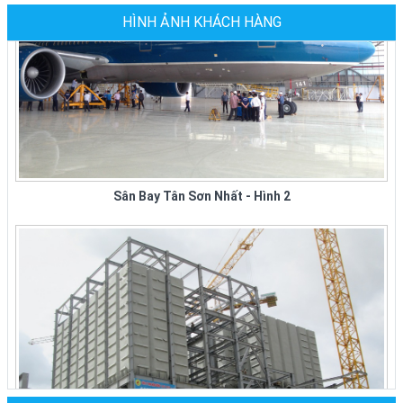
Nhu Cầu sử dụng bàn ghế inox, bộ bàn tròn inox
HÌNH ẢNH KHÁCH HÀNG
304 cho phòng ăn gia đình, ghế xếp văn phòng
tại các quận ở tphcm ngày...
Ghế Sắt Nhà Hàng Tiệc Cưới Tại TPHCM
Giá Mới Nhất Tại Xưởng Sản Xuất
Đại Ty Đại Thành chuyên sản xuất, cung cấp các
loại ghế sắt nhà hàng các loại: ghế sắt nhà hàng
Sân Bay Tân Sơn Nhất - Hình 2
bọc nệm, ghế sắt...
XƯỞNG SẢN XUẤT GHẾ NHÀ HÀNG GIÁ RẺ
TẠI TPHCM
Công Ty Đại Thành chuyên sản xuất các loại ghế
nhà hàng giá rẻ, bàn ghế nhà hàng cao cấp cho
các nhà...
BÀN GHẾ NHÀ HÀNG TIỆC CƯỚI GIÁ TẠI
XƯỞNG CÔNG TY ĐẠI THÀNH Ở TPHCM
Công ty Đại Thành chuyên sản xuất, mua, bán
các loại bàn ghế nhà hàng tiệc cưới tại tphcm và
các tỉnh thành...