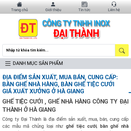
Trang chủ
Giới thiệu
Tin tức
Liên hệ
DANH MỤC SẢN PHẨM
ĐỊA ĐIỂM SẢN XUẤT, MUA BÁN, CUNG CẤP:
BÀN GHẾ NHÀ HÀNG, BÀN GHẾ TIỆC CƯỚI
GIÁ XUẤT XƯỞNG Ở HÀ GIANG
GHẾ TIỆC CƯỚI , GHẾ NHÀ HÀNG CÔNG TY ĐẠI
THÀNH Ở HÀ GIANG
Công ty Đại Thành là địa điểm sản xuất, mua, bán, cung cấp
các mẫu mã chủng loại như
ghế tiệc cưới
,
bàn ghế nhà