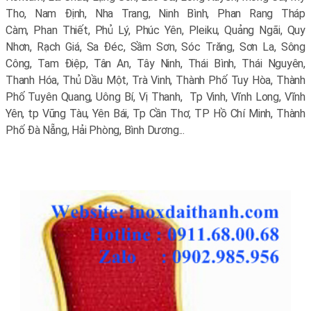
Tho, Nam Định, Nha Trang, Ninh Bình, Phan Rang Tháp
Càm, Phan Thiết, Phủ Lý, Phúc Yên, Pleiku, Quảng Ngãi, Quy
Nhơn, Rạch Giá, Sa Đéc, Sầm Sơn, Sóc Trăng, Sơn La, Sông
Công, Tam Điệp, Tân An, Tây Ninh, Thái Bình, Thái Nguyên,
Thanh Hóa, Thủ Dầu Một, Trà Vinh, Thành Phố Tuy Hòa, Thành
Phố Tuyên Quang, Uông Bí, Vị Thanh, Tp Vinh, Vĩnh Long, Vĩnh
Yên, tp Vũng Tàu, Yên Bái, Tp Cần Thơ, TP Hồ Chí Minh, Thành
Phố Đà Nẵng, Hải Phòng, Bình Dương...