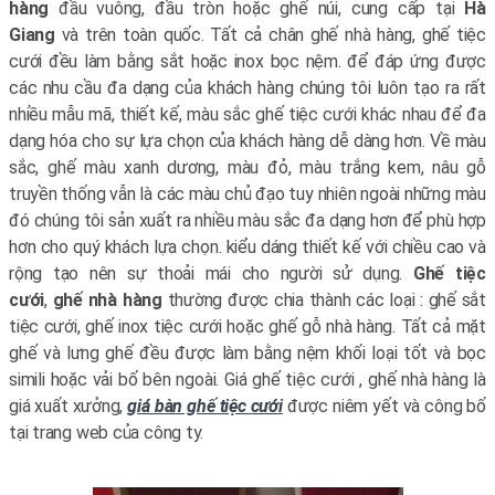
hàng
đầu vuông, đầu tròn hoặc ghế núi, cung cấp tại
Hà
Giang
và trên toàn quốc. Tất cả chân ghế nhà hàng, ghế tiệc
cưới đều làm bằng sắt hoặc inox bọc nệm. để đáp ứng được
các nhu cầu đa dạng của khách hàng chúng tôi luôn tạo ra rất
nhiều mẫu mã, thiết kế, màu sắc ghế tiệc cưới khác nhau để đa
dạng hóa cho sự lựa chọn của khách hàng dễ dàng hơn. Về màu
sắc, ghế màu xanh dương, màu đỏ, màu trắng kem, nâu gỗ
truyền thống vẫn là các màu chủ đạo tuy nhiên ngoài những màu
đó chúng tôi sản xuất ra nhiều màu sắc đa dạng hơn để phù hợp
hơn cho quý khách lựa chọn. kiểu dáng thiết kế với chiều cao và
rộng tạo nên sự thoải mái cho người sử dụng.
Ghế tiệc
cưới
,
ghế nhà hàng
thường được chia thành các loại : ghế sắt
tiệc cưới, ghế inox tiệc cưới hoặc ghế gỗ nhà hàng. Tất cả mặt
ghế và lưng ghế đều được làm bằng nệm khối loại tốt và bọc
simili hoặc vải bố bên ngoài. Giá ghế tiệc cưới , ghế nhà hàng là
giá xuất xưởng,
giá bàn ghế tiệc cưới
được niêm yết và công bố
tại trang web của công ty.