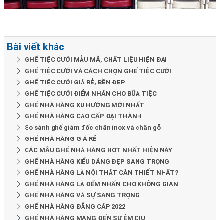
Bài viết khác
GHẾ TIỆC CƯỚI MẪU MÃ, CHẤT LIỆU HIỆN ĐẠI
GHẾ TIỆC CƯỚI VÀ CÁCH CHỌN GHẾ TIỆC CƯỚI
GHẾ TIỆC CƯỚI GIÁ RẺ, BỀN ĐẸP
GHẾ TIỆC CƯỚI ĐIỂM NHẤN CHO BỮA TIỆC
GHẾ NHÀ HÀNG XU HƯỚNG MỚI NHẤT
GHẾ NHÀ HÀNG CAO CẤP ĐẠI THÀNH
So sánh ghế giám đốc chân inox và chân gỗ
GHẾ NHÀ HÀNG GIÁ RẺ
CÁC MẪU GHẾ NHÀ HÀNG HOT NHẤT HIỆN NÀY
GHẾ NHÀ HÀNG KIỂU DÁNG ĐẸP SANG TRỌNG
GHẾ NHÀ HÀNG LÀ NỘI THẤT CẦN THIẾT NHẤT?
GHẾ NHÀ HÀNG LÀ ĐỂM NHẤN CHO KHÔNG GIAN
GHẾ NHÀ HÀNG VÀ SỰ SANG TRỌNG
GHẾ NHÀ HÀNG ĐẲNG CẤP 2022
GHẾ NHÀ HÀNG MANG ĐẾN SỰ ÊM DỊU