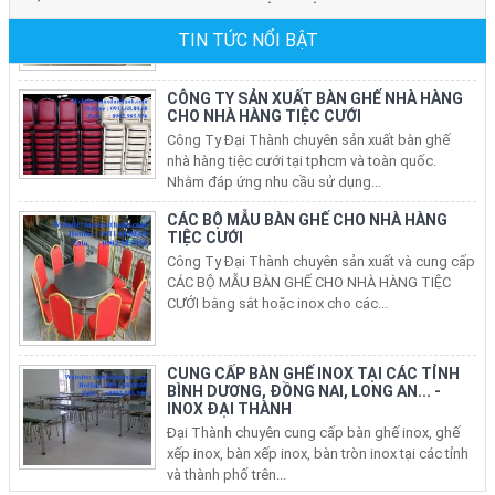
CÔNG TY SẢN XUẤT BÀN GHẾ NHÀ HÀNG
TIN TỨC NỔI BẬT
CHO NHÀ HÀNG TIỆC CƯỚI
Công Ty Đại Thành chuyên sản xuất bàn ghế
nhà hàng tiệc cưới tại tphcm và toàn quốc.
Nhằm đáp ứng nhu cầu sử dụng...
CÁC BỘ MẪU BÀN GHẾ CHO NHÀ HÀNG
TIỆC CƯỚI
Công Ty Đại Thành chuyên sản xuất và cung cấp
CÁC BỘ MẪU BÀN GHẾ CHO NHÀ HÀNG TIỆC
CƯỚI bằng sắt hoặc inox cho các...
CUNG CẤP BÀN GHẾ INOX TẠI CÁC TỈNH
BÌNH DƯƠNG, ĐỒNG NAI, LONG AN... -
INOX ĐẠI THÀNH
Đại Thành chuyên cung cấp bàn ghế inox, ghế
xếp inox, bàn xếp inox, bàn tròn inox tại các tỉnh
và thành phố trên...
BÁN BÀN GHẾ INOX, BÀN TRÒN INOX, BÀN
XẾP INOX, GHẾ XẾP VĂN PHÒNG TẠI CÁC
QUẬN Ở TP HCM