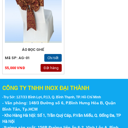
ÁO BỌC GHẾ
Mã SP: AG-01
Chi tiết
55,000 VNĐ
Đặt hàng
CÔNG TY TNHH INOX ĐẠI THÀNH
-Trụ Sở: 127/33 Bình Lợi, P.13, Q. Bình Thạnh, TP. Hồ Chí Minh
- Văn phòng: 148/3 Đường số 6, P.Bình Hưng Hòa B, Quận
Bình Tân, Tp.HCM
- Kho Hàng Hà Nội:
Số 1, Trần Quý Cáp, P.Văn Miếu, Q. Đống Đa, TP
Hà Nội
-Xưởng sản xuất: 156B Đường liên ấp 6-2, Vĩnh Lộc A, Bình