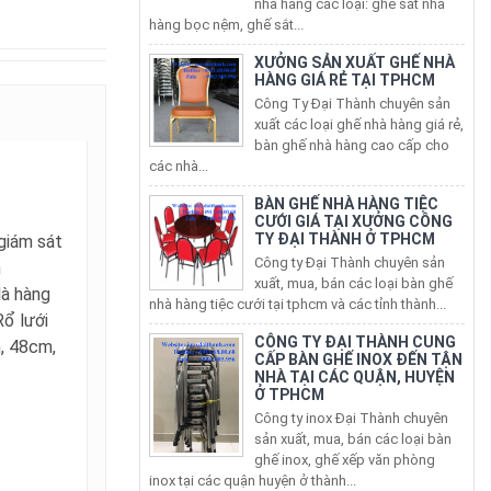
XƯỞNG SẢN XUẤT GHẾ NHÀ
HÀNG GIÁ RẺ TẠI TPHCM
Công Ty Đại Thành chuyên sản
xuất các loại ghế nhà hàng giá rẻ,
bàn ghế nhà hàng cao cấp cho
các nhà...
N
BÀN GHẾ NHÀ HÀNG TIỆC
CƯỚI GIÁ TẠI XƯỞNG CÔNG
TY ĐẠI THÀNH Ở TPHCM
Công ty Đại Thành chuyên sản
 giám sát
xuất, mua, bán các loại bàn ghế
n
nhà hàng tiệc cưới tại tphcm và các tỉnh thành...
là hàng
CÔNG TY ĐẠI THÀNH CUNG
Rổ lưới
CẤP BÀN GHẾ INOX ĐẾN TẬN
, 48cm,
NHÀ TẠI CÁC QUẬN, HUYỆN
Ở TPHCM
Công ty inox Đại Thành chuyên
sản xuất, mua, bán các loại bàn
ghế inox, ghế xếp văn phòng
inox tại các quận huyện ở thành...
Bán Bàn Ghế Inox 304 Xếp