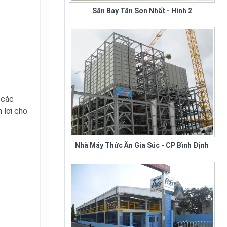
xuất ghế nhà hàng tiệc cưới tại
tphcm và toàn quốc. Nhằm đáp
ứng nhu cầu sử...
 các
 lợi cho
Nhà Máy Thức Ăn Gia Súc - CP Bình Định