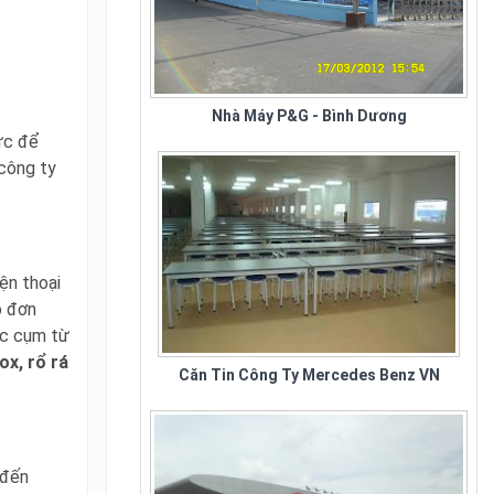
Nhà Máy P&G - Bình Dương
ức để
 công ty
ện thoại
o đơn
ác cụm từ
Căn Tin Công Ty Mercedes Benz VN
ox, rổ rá
 đến