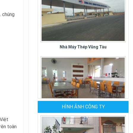
. chúng
Nhà Máy Thép Vũng Tàu
HÌNH ẢNH CÔNG TY
Quán Cơm Kiều Giang
Việt
rên toàn