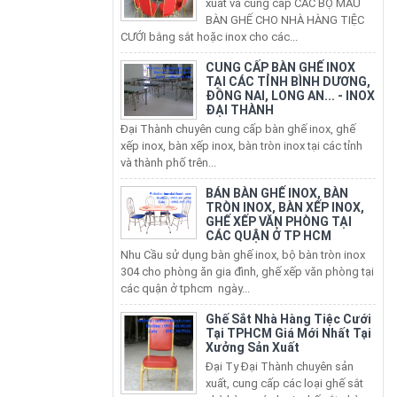
CƯỚI bằng sắt hoặc inox cho các...
CUNG CẤP BÀN GHẾ INOX
TẠI CÁC TỈNH BÌNH DƯƠNG,
ĐỒNG NAI, LONG AN... - INOX
ĐẠI THÀNH
Đại Thành chuyên cung cấp bàn ghế inox, ghế
xếp inox, bàn xếp inox, bàn tròn inox tại các tỉnh
và thành phố trên...
BÁN BÀN GHẾ INOX, BÀN
TRÒN INOX, BÀN XẾP INOX,
GHẾ XẾP VĂN PHÒNG TẠI
CÁC QUẬN Ở TP HCM
Nhu Cầu sử dụng bàn ghế inox, bộ bàn tròn inox
304 cho phòng ăn gia đình, ghế xếp văn phòng tại
các quận ở tphcm ngày...
Ghế Sắt Nhà Hàng Tiệc Cưới
Tại TPHCM Giá Mới Nhất Tại
Xưởng Sản Xuất
Đại Ty Đại Thành chuyên sản
xuất, cung cấp các loại ghế sắt
nhà hàng các loại: ghế sắt nhà
hàng bọc nệm, ghế sắt...