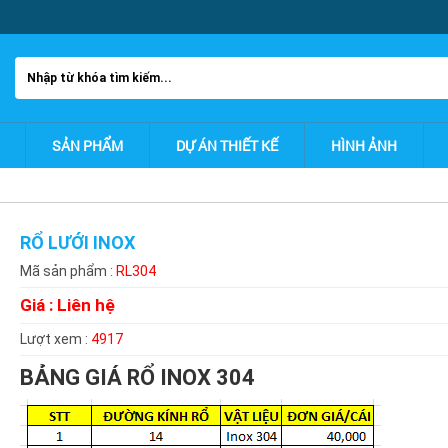
SẢN PHẨM
DỰ ÁN THIẾT KẾ
HÌNH ẢNH
RỔ LƯỚI INOX
Mã sản phẩm :
RL304
Giá :
Liên hệ
Lượt xem :
4917
BẢNG GIÁ RỔ INOX 304