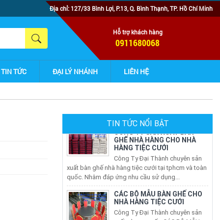
Địa chỉ: 127/33 Bình Lợi, P.13, Q. Bình Thạnh, TP. Hồ Chí Minh
Hỗ trợ khách hàng
0911680068
TIN TỨC
ĐẠI LÝ NHÁNH
LIÊN HỆ
CÔNG TY SẢN XUẤT BÀN
TIN TỨC NỔI BẬT
GHẾ NHÀ HÀNG CHO NHÀ
HÀNG TIỆC CƯỚI
Công Ty Đại Thành chuyên sản
xuất bàn ghế nhà hàng tiệc cưới tại tphcm và toàn
quốc. Nhằm đáp ứng nhu cầu sử dụng...
CÁC BỘ MẪU BÀN GHẾ CHO
NHÀ HÀNG TIỆC CƯỚI
Công Ty Đại Thành chuyên sản
xuất và cung cấp CÁC BỘ MẪU
BÀN GHẾ CHO NHÀ HÀNG TIỆC