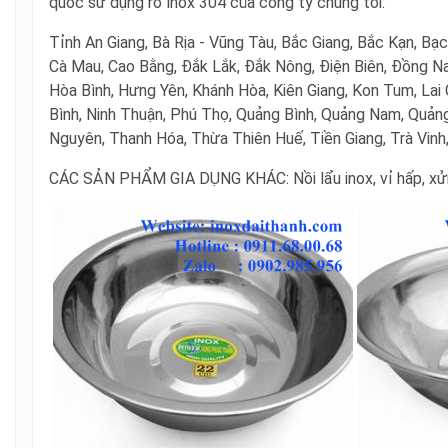
quốc sử dụng rổ inox 304 của công ty chúng tôi:
Tỉnh An Giang, Bà Rịa - Vũng Tàu, Bắc Giang, Bắc Kạn, Bạc
Cà Mau, Cao Bằng, Đắk Lắk, Đắk Nông, Điện Biên, Đồng Nai
Hòa Bình, Hưng Yên, Khánh Hòa, Kiên Giang, Kon Tum, Lai
Bình, Ninh Thuận, Phú Thọ, Quảng Bình, Quảng Nam, Quảng 
Nguyên, Thanh Hóa, Thừa Thiên Huế, Tiền Giang, Trà Vinh,
CÁC SẢN PHẨM GIA DỤNG KHÁC:
Nồi lẩu inox, vỉ hấp, x