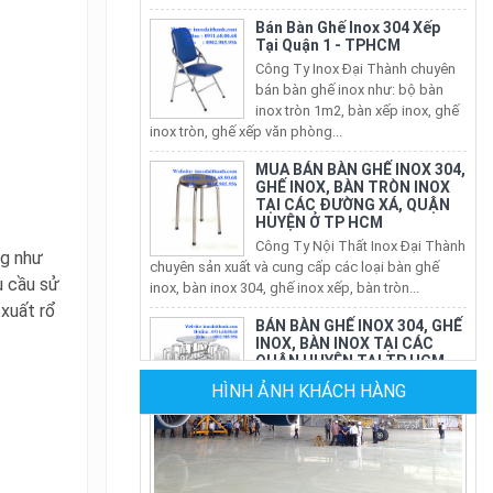
Tại Quận 1 - TPHCM
Công Ty Inox Đại Thành chuyên
bán bàn ghế inox như: bộ bàn
inox tròn 1m2, bàn xếp inox, ghế
inox tròn, ghế xếp văn phòng...
MUA BÁN BÀN GHẾ INOX 304,
GHẾ INOX, BÀN TRÒN INOX
TẠI CÁC ĐƯỜNG XÁ, QUẬN
HUYỆN Ở TP HCM
Công Ty Nội Thất Inox Đại Thành
chuyên sản xuất và cung cấp các loại bàn ghế
ng như
inox, bàn inox 304, ghế inox xếp, bàn tròn...
u cầu sử
BÁN BÀN GHẾ INOX 304, GHẾ
 xuất rổ
INOX, BÀN INOX TẠI CÁC
QUẬN HUYỆN TẠI TP HCM
Nội Thất Inox Đại Thành chuyên
sản xuất và cung cấp các loại bàn ghế inox, bàn
HÌNH ẢNH KHÁCH HÀNG
inox 304, ghế inox xếp, bàn tròn inox xếp...
CÔNG TY SẢN XUẤT GHẾ
NHÀ HÀNG
Công Ty Đại Thành chuyên sản
Sân Bay Tân Sơn Nhất - Hình 2