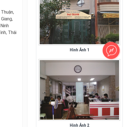
h Thuận,
 Giang,
 Ninh
ình, Thái
Hình Ảnh 1
Sân Bay Tân Sơn Nhất - Hình 1
Hình Ảnh 2