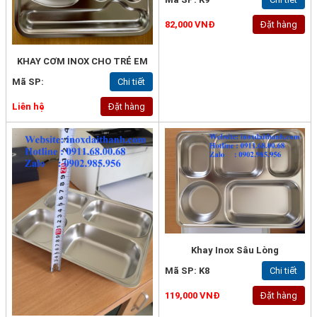
82,000 VNĐ
Đặt hàng
KHAY CƠM INOX CHO TRẺ EM
Mã SP:
Chi tiết
Liên hệ
Đặt hàng
Khay Inox Sâu Lòng
Mã SP: K8
Chi tiết
119,000 VNĐ
Đặt hàng