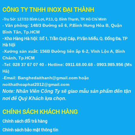
CÔNG TY TNHH INOX ĐẠI THÀNH
-Trụ Sở: 127/33 Bình Lợi, P.13, Q. Bình Thạnh, TP. Hồ Chí Minh
- Văn phòng: 148/3 Đường số 6, P.Bình Hưng Hòa B, Quận
Bình Tân, Tp.HCM
- Kho Hàng Hà Nội:
Số 1, Trần Quý Cáp, P.Văn Miếu, Q. Đống Đa, TP
Hà Nội
-Xưởng sản xuất: 156B Đường liên ấp 6-2, Vĩnh Lộc A, Bình
Chánh, Tp.HCM
-Tel: 028 37 67 07 40 - Hotline: 0911.68.00.68 - 0903.985.956 (Ms
Hà)
-Email:
Banghedaithanh@gmail.com
hoặc
noithathoaphat2012@gmail.com
Note: Nhân Viên Công Ty sẽ giao mẫu sản phẩm đến tận
nơi để Quý Khách lựa chọn.
CHÍNH SÁCH KHÁCH HÀNG
Chính sách đổi trả hàng
Chính sách bảo mật thông tin