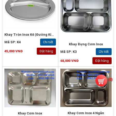
Khay Tròn Inox K4 (Đường Kính 26.5cm) - Inox 304
Mã SP: K4
Chi tiết
Khay Đựng Cơm Inox
45,000 VNĐ
Đặt hàng
Mã SP: K3
Chi tiết
68,000 VNĐ
Đặt hàng
(
0
)
Khay Cơm Inox 4 Ngăn
Khay Cơm Inox