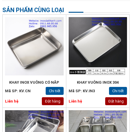
SẢN PHẨM CÙNG LOẠI
KHAY INOX VUÔNG CÓ NẮP
KHAY VUÔNG INOX 304
Mã SP: KV.CN
Chi tiết
Mã SP: KV.IN3
Chi tiết
Liên hệ
Đặt hàng
Liên hệ
Đặt hàng