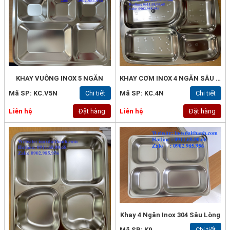
KHAY VUÔNG INOX 5 NGĂN
KHAY CƠM INOX 4 NGĂN SÂU LÒNG KHÔNG GỈ CHO TRẺ EM, NGƯỜI LỚN
Mã SP: KC.V5N
Chi tiết
Mã SP: KC.4N
Chi tiết
Liên hệ
Đặt hàng
Liên hệ
Đặt hàng
Khay 4 Ngăn Inox 304 Sâu Lòng
Mã SP: K9
Chi tiết