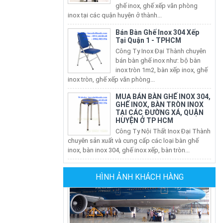
inox tại các quận huyện ở thành...
Bán Bàn Ghế Inox 304 Xếp
Tại Quận 1 - TPHCM
Công Ty Inox Đại Thành chuyên
bán bàn ghế inox như: bộ bàn
inox tròn 1m2, bàn xếp inox, ghế
inox tròn, ghế xếp văn phòng...
MUA BÁN BÀN GHẾ INOX 304,
GHẾ INOX, BÀN TRÒN INOX
TẠI CÁC ĐƯỜNG XÁ, QUẬN
HUYỆN Ở TP HCM
Công Ty Nội Thất Inox Đại Thành
chuyên sản xuất và cung cấp các loại bàn ghế
inox, bàn inox 304, ghế inox xếp, bàn tròn...
BÁN BÀN GHẾ INOX 304, GHẾ
INOX, BÀN INOX TẠI CÁC
QUẬN HUYỆN TẠI TP HCM
HÌNH ẢNH KHÁCH HÀNG
Nội Thất Inox Đại Thành chuyên
sản xuất và cung cấp các loại bàn ghế inox, bàn
inox 304, ghế inox xếp, bàn tròn inox xếp...
CÔNG TY SẢN XUẤT GHẾ