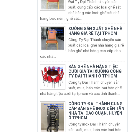
xuất, cung cấp các loại ghế sắt
nhà hàng các loại: ghế sắt nhà
hàng bọc nệm, ghế sắt...
XƯỞNG SẢN XUẤT GHẾ NHÀ
HÀNG GIÁ RẺ TẠI TPHCM
Công Ty Đại Thành chuyên sản
xuất các loại ghế nhà hàng giá rẻ,
bàn ghế nhà hàng cao cấp cho
các nhà...
BÀN GHẾ NHÀ HÀNG TIỆC
CƯỚI GIÁ TẠI XƯỞNG CÔNG
TY ĐẠI THÀNH Ở TPHCM
Công ty Đại Thành chuyên sản
xuất, mua, bán các loại bàn ghế
nhà hàng tiệc cưới tại tphcm và các tỉnh thành...
CÔNG TY ĐẠI THÀNH CUNG
CẤP BÀN GHẾ INOX ĐẾN TẬN
NHÀ TẠI CÁC QUẬN, HUYỆN
Ở TPHCM
Công ty inox Đại Thành chuyên
sản xuất, mua, bán các loại bàn
ghế inox, ghế xếp văn phòng