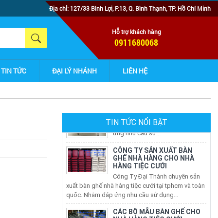
Địa chỉ: 127/33 Bình Lợi, P.13, Q. Bình Thạnh, TP. Hồ Chí Minh
Hỗ trợ khách hàng
0911680068
TIN TỨC
ĐẠI LÝ NHÁNH
LIÊN HỆ
TIN TỨC NỔI BẬT
CÔNG TY SẢN XUẤT BÀN
GHẾ NHÀ HÀNG CHO NHÀ
HÀNG TIỆC CƯỚI
Công Ty Đại Thành chuyên sản
xuất bàn ghế nhà hàng tiệc cưới tại tphcm và toàn
quốc. Nhằm đáp ứng nhu cầu sử dụng...
CÁC BỘ MẪU BÀN GHẾ CHO
NHÀ HÀNG TIỆC CƯỚI