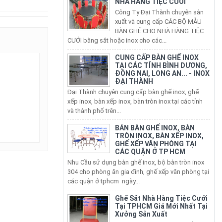
Công Ty Đại Thành chuyên sản
xuất và cung cấp CÁC BỘ MẪU
BÀN GHẾ CHO NHÀ HÀNG TIỆC
CƯỚI bằng sắt hoặc inox cho các...
CUNG CẤP BÀN GHẾ INOX
TẠI CÁC TỈNH BÌNH DƯƠNG,
ĐỒNG NAI, LONG AN... - INOX
ĐẠI THÀNH
Đại Thành chuyên cung cấp bàn ghế inox, ghế
xếp inox, bàn xếp inox, bàn tròn inox tại các tỉnh
và thành phố trên...
BÁN BÀN GHẾ INOX, BÀN
TRÒN INOX, BÀN XẾP INOX,
GHẾ XẾP VĂN PHÒNG TẠI
CÁC QUẬN Ở TP HCM
Nhu Cầu sử dụng bàn ghế inox, bộ bàn tròn inox
304 cho phòng ăn gia đình, ghế xếp văn phòng tại
các quận ở tphcm ngày...
Ghế Sắt Nhà Hàng Tiệc Cưới
Tại TPHCM Giá Mới Nhất Tại
Xưởng Sản Xuất
Đại Ty Đại Thành chuyên sản