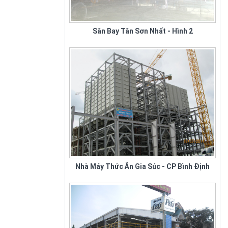
NHÀ HÀNG
Công Ty Đại Thành chuyên sản
Sân Bay Tân Sơn Nhất - Hình 2
xuất ghế nhà hàng tiệc cưới tại
tphcm và toàn quốc. Nhằm đáp
ứng nhu cầu sử...
Nhà Máy Thức Ăn Gia Súc - CP Bình Định