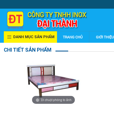
DANH MỤC SẢN PHẨM
TRANG CHỦ
GIỚI THIỆU
CHI TIẾT SẢN PHẨM
Di chuột phóng to ảnh