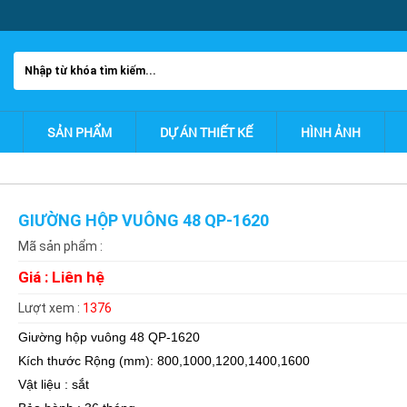
SẢN PHẨM
DỰ ÁN THIẾT KẾ
HÌNH ẢNH
GIƯỜNG HỘP VUÔNG 48 QP-1620
Mã sản phẩm :
Giá :
Liên hệ
Lượt xem :
1376
Giường hộp vuông 48 QP-1620
Kích thước Rộng (mm): 800,1000,1200,1400,1600
Vật liệu : sắt