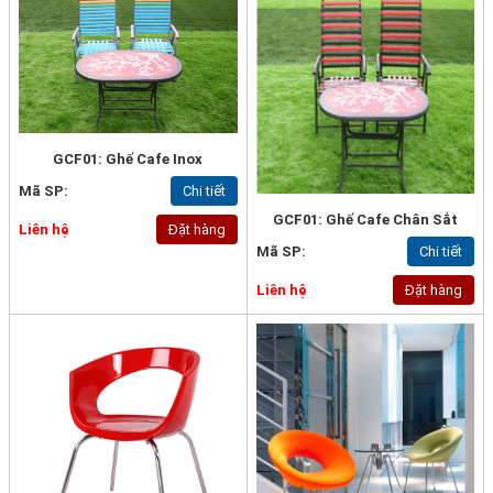
GCF01: Ghế Cafe Inox
Mã SP:
Chi tiết
GCF01: Ghế Cafe Chân Sắt
Liên hệ
Đặt hàng
Mã SP:
Chi tiết
Liên hệ
Đặt hàng