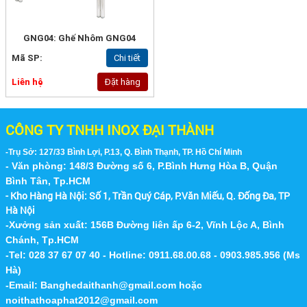
GNG04: Ghế Nhôm GNG04
Mã SP:
Chi tiết
Liên hệ
Đặt hàng
CÔNG TY TNHH INOX ĐẠI THÀNH
-Trụ Sở: 127/33 Bình Lợi, P.13, Q. Bình Thạnh, TP. Hồ Chí Minh
- Văn phòng: 148/3 Đường số 6, P.Bình Hưng Hòa B, Quận
Bình Tân, Tp.HCM
- Kho Hàng Hà Nội:
Số 1, Trần Quý Cáp, P.Văn Miếu, Q. Đống Đa, TP
Hà Nội
-Xưởng sản xuất: 156B Đường liên ấp 6-2, Vĩnh Lộc A, Bình
Chánh, Tp.HCM
-Tel: 028 37 67 07 40 - Hotline: 0911.68.00.68 - 0903.985.956 (Ms
Hà)
-Email:
Banghedaithanh@gmail.com
hoặc
noithathoaphat2012@gmail.com