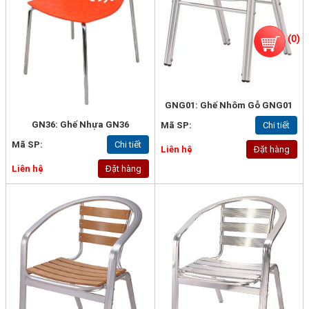
(
0
)
GNG01: Ghế Nhôm Gỗ GNG01
GN36: Ghế Nhựa GN36
Mã SP:
Chi tiết
Mã SP:
Chi tiết
Liên hệ
Đặt hàng
Liên hệ
Đặt hàng