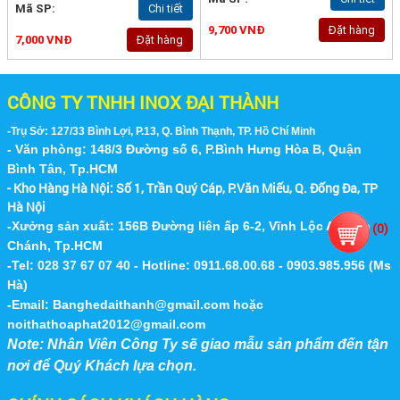
Mã SP:
Chi tiết
9,700 VNĐ
Đặt hàng
7,000 VNĐ
Đặt hàng
CÔNG TY TNHH INOX ĐẠI THÀNH
-Trụ Sở: 127/33 Bình Lợi, P.13, Q. Bình Thạnh, TP. Hồ Chí Minh
- Văn phòng: 148/3 Đường số 6, P.Bình Hưng Hòa B, Quận
Bình Tân, Tp.HCM
- Kho Hàng Hà Nội:
Số 1, Trần Quý Cáp, P.Văn Miếu, Q. Đống Đa, TP
Hà Nội
-Xưởng sản xuất: 156B Đường liên ấp 6-2, Vĩnh Lộc A, Bình
(
0
)
Chánh, Tp.HCM
-Tel: 028 37 67 07 40 - Hotline: 0911.68.00.68 - 0903.985.956 (Ms
Hà)
-Email:
Banghedaithanh@gmail.com
hoặc
noithathoaphat2012@gmail.com
Note: Nhân Viên Công Ty sẽ giao mẫu sản phẩm đến tận
nơi để Quý Khách lựa chọn.