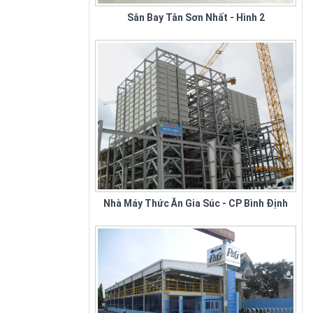
Sân Bay Tân Sơn Nhất - Hình 2
xuất ghế nhà hàng tiệc cưới tại
tphcm và toàn quốc. Nhằm đáp
ứng nhu cầu sử...
Nhà Máy Thức Ăn Gia Súc - CP Bình Định