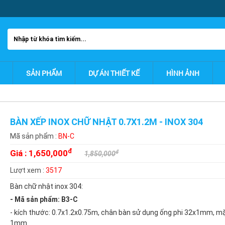
SẢN PHẨM
DỰ ÁN THIẾT KẾ
HÌNH ẢNH
BÀN XẾP INOX CHỮ NHẬT 0.7X1.2M - INOX 304
Mã sản phẩm :
BN-C
đ
Giá :
1,650,000
đ
1,850,000
Lượt xem :
3517
Bàn chữ nhật inox 304:
- Mã sản phẩm: B3-C
- kích thước: 0.7x1.2x0.75m, chân bàn sử dụng ống phi 32x1mm, m
1mm