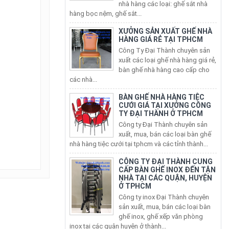
hàng bọc nệm, ghế sắt...
XƯỞNG SẢN XUẤT GHẾ NHÀ
HÀNG GIÁ RẺ TẠI TPHCM
Công Ty Đại Thành chuyên sản
xuất các loại ghế nhà hàng giá rẻ,
bàn ghế nhà hàng cao cấp cho
các nhà...
BÀN GHẾ NHÀ HÀNG TIỆC
CƯỚI GIÁ TẠI XƯỞNG CÔNG
TY ĐẠI THÀNH Ở TPHCM
Công ty Đại Thành chuyên sản
xuất, mua, bán các loại bàn ghế
nhà hàng tiệc cưới tại tphcm và các tỉnh thành...
CÔNG TY ĐẠI THÀNH CUNG
CẤP BÀN GHẾ INOX ĐẾN TẬN
NHÀ TẠI CÁC QUẬN, HUYỆN
Ở TPHCM
Công ty inox Đại Thành chuyên
sản xuất, mua, bán các loại bàn
ghế inox, ghế xếp văn phòng
inox tại các quận huyện ở thành...