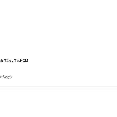
nh Tân , Tp.HCM
r Đoạt)