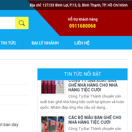
Địa chỉ: 127/33 Bình Lợi, P.13, Q. Bình Thạnh, TP. Hồ Chí Minh
Hỗ trợ khách hàng
0911680068
TIN TỨC
ĐẠI LÝ NHÁNH
LIÊN HỆ
TIN TỨC NỔI BẬT
CÔNG TY SẢN XUẤT BÀN
GHẾ NHÀ HÀNG CHO NHÀ
HÀNG TIỆC CƯỚI
Công Ty Đại Thành chuyên sản
xuất bàn ghế nhà hàng tiệc cưới tại tphcm và toàn
quốc. Nhằm đáp ứng nhu cầu sử dụng...
CÁC BỘ MẪU BÀN GHẾ CHO
NHÀ HÀNG TIỆC CƯỚI
Công Ty Đại Thành chuyên sản
ặt bàn dày
xuất và cung cấp CÁC BỘ MẪU