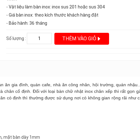
- Vật liệu làm bàn inox: inox sus 201 hoặc sus 304
- Giá bàn inox: theo kích thước khách hàng đặt
- Bảo hành: 36 tháng
THÊM VÀO GIỎ
Số lượng :
ăn gia đình, quán cafe, nhà ăn công nhân, hội trường, quán nhậu...
 chân cố định. Đối với loại bàn chữ nhật inox chân xếp thì rất gọn gà
hân có định thì thường được sử dụng nơi có không gian rộng rãi như c
mm, mặt bàn dày 1mm