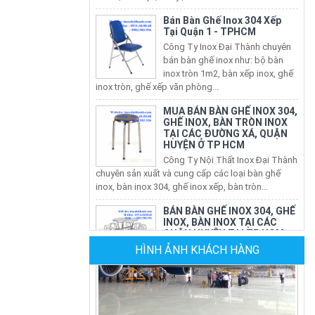
Bán Bàn Ghế Inox 304 Xếp
Tại Quận 1 - TPHCM
Công Ty Inox Đại Thành chuyên
bán bàn ghế inox như: bộ bàn
inox tròn 1m2, bàn xếp inox, ghế
inox tròn, ghế xếp văn phòng...
MUA BÁN BÀN GHẾ INOX 304,
GHẾ INOX, BÀN TRÒN INOX
TẠI CÁC ĐƯỜNG XÁ, QUẬN
HUYỆN Ở TP HCM
Công Ty Nội Thất Inox Đại Thành
chuyên sản xuất và cung cấp các loại bàn ghế
inox, bàn inox 304, ghế inox xếp, bàn tròn...
BÁN BÀN GHẾ INOX 304, GHẾ
INOX, BÀN INOX TẠI CÁC
QUẬN HUYỆN TẠI TP HCM
Nội Thất Inox Đại Thành chuyên
sản xuất và cung cấp các loại bàn ghế inox, bàn
HÌNH ẢNH KHÁCH HÀNG
inox 304, ghế inox xếp, bàn tròn inox xếp...
CÔNG TY SẢN XUẤT GHẾ
NHÀ HÀNG
Công Ty Đại Thành chuyên sản