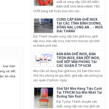
BÀN GHẾ CHO NHÀ HÀNG TIỆC
CƯỚI bằng sắt hoặc inox cho các...
CUNG CẤP BÀN GHẾ INOX
TẠI CÁC TỈNH BÌNH DƯƠNG,
ĐỒNG NAI, LONG AN... - INOX
ĐẠI THÀNH
Đại Thành chuyên cung cấp bàn ghế inox, ghế
xếp inox, bàn xếp inox, bàn tròn inox tại các tỉnh
và thành phố trên...
BÁN BÀN GHẾ INOX, BÀN
TRÒN INOX, BÀN XẾP INOX,
GHẾ XẾP VĂN PHÒNG TẠI
CÁC QUẬN Ở TP HCM
Nhu Cầu sử dụng bàn ghế inox, bộ bàn tròn inox
..loại bàn
304 cho phòng ăn gia đình, ghế xếp văn phòng tại
ng và tiết
các quận ở tphcm ngày...
ăn tin nhà
Ghế Sắt Nhà Hàng Tiệc Cưới
Tại TPHCM Giá Mới Nhất Tại
Xưởng Sản Xuất
Đại Ty Đại Thành chuyên sản
xuất, cung cấp các loại ghế sắt
nhà hàng các loại: ghế sắt nhà